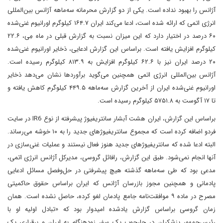
آژانس را بهبود نداده است. یکی از دو گزارش محرمانه سه‌ماهه آژانس بین‌المللی
انرژی اتمی که ارائه شده است، ادعا می‌کند ایران ۱۶۴.۷ کیلوگرم اورانیوم غنی‌شده
۶۰ درصد در اختیار دارد که این میزان نسبت به گزارش قبلی در ماه مِی، ۲۲.۶
کیلوگرم افزایش یافته است. براساس این گزارش ادعایی، ذخایر اورانیوم غنی‌شده
۲۰ درصد ایران نیز با ۶۲.۶ کیلوگرم افزایش به ۸۱۳.۹ کیلوگرم رسیده است.
آژانس بین‌المللی انرژی اتمی همچنین می‌گوید برآورد‌ها نشان می‌دهد ذخایر
اورانیوم غنی‌شده ایران از آخرین گزارش سه‌ماهه‌ ۴۴۹.۵ کیلوگرم کاهش یافته و
تا ۱۷ آگوست به ۵۷۵۱.۸ کیلوگرم رسیده است.
بر‌اساس این گزارش، ایران هشت آبشار سانتریفیوژ پیشرفته از نوع IR6 در سایت
فردو اضافه کرده است که مجموع سانتریفیوژهای جدید را به ۱۰ خوشه می‌رساند.
البته ادعا شده که سانتریفیوژهای جدید هنوز فعال نیستند و عملیات غنی‌سازی در
آنها انجام نمی‌شود. طبق این گزارش، رافائل گروسی، مدیرکل آژانس انرژی اتمی،
مدعی بود که طی سه‌ماهه گذشته هیچ پیشرفتی در حل‌وفصل مسائل ادعایی
پادمانی و همچنین مجوز بازرسان آژانس که ایران براساس حقوق حاکمیتی
مصرح در ماده ۹ موافقت‌نامه جامع پادمان لغو کرده، حاصل نشده است. همان
زمان گروسی بر‌اساس گزارش یاد‌شده امیدوار بود که «تبادل اولیه او با
رئیس‌جمهور پزشکیان در چارچوب یک سفر زودهنگام به ایران و برقراری یک