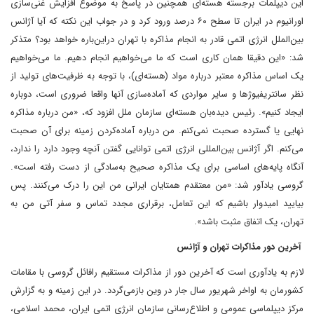
این دیپلمات برجسته هسته‌ای همچنین در پاسخ به موضوع افزایش غنی‌سازی
اورانیوم در ایران تا سطح ۶۰ درصد ورود کرد و در جواب این نکته که آیا آژانس
بین‌الملل انرژی اتمی قادر به انجام مذاکره با تهران در‌این‌باره خواهد بود؟ متذکر
شد: ‌«این دقیقا همان کاری است که ما می‌خواهیم انجام دهیم. ما می‌خواهیم
یک اساس مذاکره معتبر درباره مواد (هسته‌ای)، با توجه به ظرفیت‌های تولید از
نظر سانتریفیوژها و سایر مواردی که آماده‌سازی آنها واقعا ضروری است، دوباره
ایجاد کنیم». رئیس دیده‌بان هسته‌ای سازمان ملل افزود که، «من درباره مذاکره
نهایی یا گسترده صحبت نمی‌کنم. من درباره آماده‌کردن زمینه برای آن صحبت
می‌کنم. اگر آژانس بین‌المللی انرژی اتمی توانایی گفتن آنچه وجود دارد را ندارد،
آنگاه پایه‌های اساسی برای یک مذاکره صحیح به‌سادگی از دست رفته است».
گروسی یادآور شد: «من معتقدم همتایان ایرانی من این را درک می‌کنند. پس
بیایید امیدوار باشیم که این تعامل، برقراری مجدد تماس و سفر آتی من به
تهران، یک اتفاق مثبت باشد».
آخرین دور مذاکرات تهران و آژانس
لازم به یادآوری است که آخرین دور از مذاکرات مستقیم رافائل گروسی با مقامات
کشورمان به اواخر شهریور‌ سال جار در وین بازمی‌گردد. در این زمینه و به گزارش
مرکز دیپلماسی‌ عمومی و اطلاع‌رسانی سازمان انرژی اتمی ایران، محمد اسلامی،