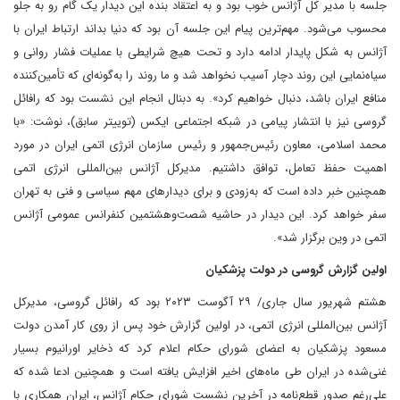
جلسه با مدیر کل آژانس خوب بود و به اعتقاد بنده این دیدار یک گام رو به جلو
محسوب می‌شود. مهم‌ترین پیام این جلسه آن بود که دنیا بداند ارتباط ایران با
آژانس به‌ شکل پایدار ادامه دارد و تحت هیچ شرایطی با عملیات فشار روانی و
سیاه‌نمایی این روند دچار آسیب نخواهد شد و ما روند را به‌گونه‌ای که تأمین‌کننده
منافع ایران باشد، دنبال خواهیم کرد». به دبنال انجام این نشست بود که رافائل
گروسی نیز با انتشار پیامی در شبکه اجتماعی ایکس (توییتر سابق)، نوشت: «با
محمد اسلامی، معاون رئیس‌جمهور و رئیس سازمان انرژی اتمی ایران در مورد
اهمیت حفظ تعامل، توافق داشتیم. مدیرکل آژانس بین‌المللی انرژی اتمی
همچنین خبر داده است که به‌زودی و برای دیدارهای مهم سیاسی و فنی به تهران
سفر خواهد کرد. این دیدار در حاشیه شصت‌وهشتمین کنفرانس عمومی آژانس
اتمی در وین برگزار شد».
اولین گزارش گروسی در دولت پزشکیان
هشتم شهریور سال جاری/ ۲۹ آگوست ۲۰۲۳ بود که رافائل گروسی، مدیرکل
آژانس بین‌المللی انرژی اتمی، در اولین گزارش خود پس از روی کار آمدن دولت
مسعود پزشکیان به اعضای شورای حکام اعلام کرد که ذخایر اورانیوم بسیار
غنی‌شده در ایران طی ماه‌های اخیر افزایش یافته است و همچنین ادعا شده که
علی‌رغم صدور قطع‌نامه‌ در آخرین نشست شورای حکام آژانس، ایران همکاری با