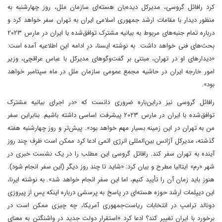
کرد‌ رافائل گروسی، مدیرکل دیده‌بان هسته‌ای سازمان ملل، روز چهارشنبه به
منظور دیدار با مقامات ارشد جمهوری اسلامی ایران به تهران سفر خواهد کرد و
درباره تمام جنبه‌های مربوط به بیانیه مشترک توافق‌شده با ایران در مارس ۲۰۲۳
بحث‌های فنی خواهد داشت. به نوشته ایسنا، در ادامه این اطلاعیه آمده است:
«دیدارهای او در تهران، مبتنی بر گفت‌وگوهای مدیرکل با عباس عراقچی، وزیر
امور خارجه ایران در حاشیه مجمع عمومی سازمان ملل در ماه سپتامبر خواهد
بود».
رافائل گروسی نیز در‌این‌باره ضروری دانست که‌ «در اجرای بیانیه مشترک
توافق‌شده با ایران در مارس ۲۰۲۳ پیشرفت اساسی داشته باشیم. بنابراین سفر
من به تهران در این زمینه بسیار مهم خواهد بود». پیش‌تر و روز چهارشنبه هفته
گذشته، مدیرکل آژانس بین‌المللی انرژی اتمی ادعا کرد ممکن است ظرف چند روز
آینده به تهران سفر کند. رافائل گروسی این مطلب را در یک نشست خبری در
شهر «رم» ایتالیا مطرح ‌و بیان کرد: «شاید تا چند روز دیگر (این سفر انجام شود).
هنوز باید زمان آن را تأیید کنیم، اما این سفر انجام خواهد شد». به نوشته ایرنا،
این دیپلمات ارشد حوزه هسته‌ای در پاسخ به پرسشی درباره اینکه پس از پیروزی
دونالد ترامپ در انتخابات ریاست‌جمهوری آمریکا، چه چیزی ممکن است در
برخورد با ایران تغییر کند؟ ادعا کرد ‌«استقرار دولت جدید در واشنگتن به معنای