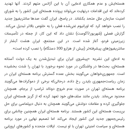
هسته‌ایش و عدم همکاری ادعایی آن با این آژانس متهم کردند. آنها تهدید
کرده‌اند که این اقدامات در‌نهایت می‌تواند پرونده هسته‌ای این کشور را به شورای
امنیت سازمان ملل متحد بکشاند. در پاسخ، ایران گفت‌ صدها سانتریفیوژ جدید
را نصب خواهد کرد که اورانیوم غنی‌شده فعلی را به خلوص بالاتر تبدیل می‌کند.
گزارش فصلی (شهریور/آگوست) نشان داد که این کار، از جمله در تأسیسات
زیرزمینی فردو، آغاز شده است. در این مجتمع، ایران هشت آبشار از
سانتریفیوژهای پیشرفته‌تر (بیش از هزارو 300 دستگاه) را نصب کرده است».
به ادعای این نشریه: «پیشروی ایران برای تبدیل‌شدن به یک دولت آستانه
هسته‌ای، بحث‌ها در واشنگتن در مورد نحوه برخورد با تهران را شدت بخشیده
است. جمهوری‌خواهان می‌گویند‌ بخش عمده گسترش برنامه هسته‌ای ایران در
زمان ریاست‌جمهوری بایدن رخ داده، در‌حالی‌که برخی از دموکرات‌ها می‌گویند
برنامه هسته‌ای تهران در صورت عدم خروج دونالد ترامپ از برجام، همچنان
محدود می‌ماند. بایدن مانند سلف‌های خود تعهد کرده که از گریز هسته‌ای ایران
جلوگیری کرده و مقامات دولتش می‌گویند همچنان به دنبال دیپلماسی برای حل
بن‌بست هسته‌ای این کشور هستند. برنامه هسته‌ای ایران همچنین چالشی برای
رئیس‌جمهور جدید این کشور ایجاد می‌کند اما تصمیم نهایی در مورد برنامه
هسته‌ای و سیاست امنیتی تهران با او نیست. ایالات متحده و کشورهای اروپایی