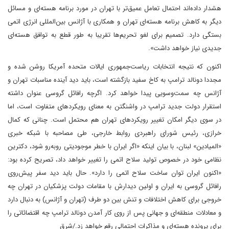
هشدار داده‌اند‌ احتمال تعامل عمیق‌تر با تهران در مورد برنامه هسته‌ای و مسائل
دیگر به کاهش برنامه هسته‌ای تهران و همکاری با آژانس بین‌المللی انرژی اتمی
بستگی دارد. تصمیم برای لغو تحریم‌ها تقریبا به طور قطع به توافق هسته‌ای
جدیدی نیاز خواهد داشت».
اکنون که نتیجه انتخابات ریاست‌جمهوری ایالات متحده آمریکا روشن شده و
مجددا دونالد ترامپ به کاخ سفید بازگشته است، باید دید‌ آینده مناسبات تهران و
آژانس چه سمت‌و‌سویی پیدا خواهد کرد. اگرچه رافائل گروسی عنوان داشته
استقرار دولت جدید ترامپ در واشنگتن به معنای رویکردهای متفاوت است، اما
در سوی دیگر امکان تغییر رویکردهای تهران هم محتمل است. چنانی که کمال
خرازی، رئیس شورای راهبردی روابط خارجی، طی مصاحبه‌ با شبکه خبری
«المیادین» لبنان، با بیان اینکه «اگر ایران با خطر موجودیتی روبه‌رو شود، دکترین
نظامی خود در خصوص تولید سلاح اتمی را تغییر خواهد داد، تصریح کرده بود:
«اکنون ایران توان ساخت سلاح اتمی را دارد». حال باید دید‌‌ سفر پیش‌روی
رافائل گروسی به ایران و اولین دیدارش با مقامات دولت پزشکیان در تهران چه
خروجی برای کاهش اختلافات و تنش بین دو طرف‌ (تهران و آژانس) به دنبال دارد
و معادلات منطقه‌ای و جهانی پس از روی کار آمدن دونالد ترامپ چه اقتضائاتی را
برای پرونده هسته‌ای و مذاکرات احتمالی رقم خواهد زد./شرق