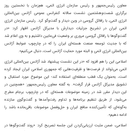
معاون رئیس‌جمهور و رئیس سازمان انرژی اتمی، هم‌زمان با نخستین روز
برگزاری شصت‌و‌هشتمین نشست سالانه کنفرانس عمومی آژانس بین‌المللی
انرژی اتمی، با رافائل گروسی در وین دیدار و گفت‌‌وگو کرد. رئیس سازمان انرژی
اتمی ایران در تشریح جزئیات دیدارش با مدیرکل آژانس اظهار کرد: ‌«در
گفت‌وگوها با رافائل گروسی مروری بر وضعیت فی‌مابین داشتیم و به وی اعلام شد
که با جدیت توسعه صنعت هسته‌ای ایران را که در چارچوب ضوابط آژانس
بین‌المللی انرژی اتمی و البته مورد حمایت آژانس است، دنبال می‌کنیم».
اسلامی این را هم افزود که‌ «در این نشست پیشنهاد شد‌ آژانس بین‌المللی انرژی
اتمی می‌تواند از فرصت‌ها و ظرفیت‌هایی که جمهوری اسلامی ایران ایجاد کرده
است، به‌‌عنوان یک قطب منطقه‌ای استفاده کند؛ این موضوع مورد استقبال و
تشویق مدیرکل آژانس قرار گرفت». به گفته معاون رئیس‌جمهور: «همچنین در
این دیدار مقرر شد در زمینه موضوعات هسته‌ای که در چارچوب برجام مطرح
می‌شود، از طریق تنظیم برنامه‌ها و تداوم رفت‌و‌آمدها و گفت‌وگوی سازنده
به‌گونه‌ای که تأمین‌کننده منافع ایران و حل‌وفصل موضوعات باقی‌مانده باشد را
ادامه دهیم».
اسلامی، ضمن مثبت ارزیابی‌کردن این جلسه تصریح کرد: «روند گفت‌وگوها در