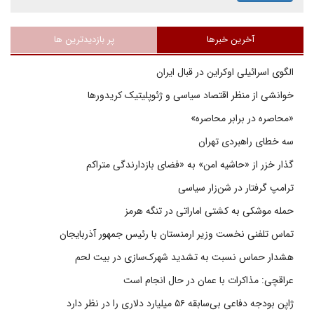
آخرین خبرها
پر بازدیدترین ها
الگوی اسرائیلی اوکراین در قبال ایران
خوانشی از منظر اقتصاد سیاسی و ژئوپلیتیک کریدورها
«محاصره در برابر محاصره»
سه خطای راهبردی تهران
گذار خزر از «حاشیه امن» به «فضای بازدارندگی متراکم
ترامپ گرفتار در شن‌زار سیاسی
حمله موشکی به کشتی اماراتی در تنگه هرمز
تماس تلفنی نخست وزیر ارمنستان با رئیس جمهور آذربایجان
هشدار حماس نسبت به تشدید شهرک‌سازی در بیت‌ لحم
عراقچی: مذاکرات با عمان در حال انجام است
ژاپن بودجه دفاعی بی‌سابقه ۵۶ میلیارد دلاری را در نظر دارد