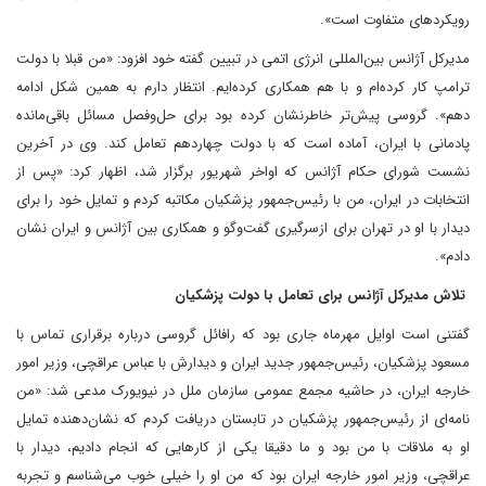
رویکردهای متفاوت است».
مدیرکل آژانس بین‌المللی انرژی اتمی در تبیین گفته خود افزود: «من قبلا با دولت
ترامپ کار کرده‌ام و با هم همکاری کرده‌ایم. انتظار دارم به همین شکل ادامه
دهم». گروسی پیش‌تر خاطرنشان کرده بود‌ برای حل‌وفصل مسائل باقی‌مانده
پادمانی با ایران، آماده است که با دولت چهاردهم تعامل کند. وی در آخرین
نشست شورای حکام آژانس که اواخر شهریور ‌برگزار شد، اظهار کرد: «پس از
انتخابات در ایران، من با رئیس‌جمهور پزشکیان مکاتبه کردم و تمایل خود را برای
دیدار با او در تهران برای ازسرگیری گفت‌وگو و همکاری بین آژانس و ایران نشان
دادم».
تلاش مدیرکل آژانس برای تعامل با دولت پزشکیان
گفتنی است اوایل مهرماه جاری بود که رافائل گروسی درباره برقراری تماس با
مسعود پزشکیان، رئیس‌جمهور جدید ایران و دیدارش با عباس عراقچی، وزیر امور
خارجه ایران، در حاشیه مجمع عمومی سازمان ملل در نیویورک مدعی شد: «من
نامه‌ای از رئیس‌جمهور پزشکیان در تابستان دریافت کردم که نشان‌دهنده تمایل
او به ملاقات با من بود و ما دقیقا یکی از کارهایی که انجام دادیم، دیدار با
عراقچی، وزیر امور خارجه ایران بود که من او را خیلی‌ خوب می‌شناسم و تجربه