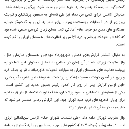
گفت‌وگوی سازنده که به‌سرعت به نتایج ملموس منجر شود، پیگیری خواهد شد‌».
مدیرکل آژانس انرژی اتمی مرداد‌ماه نیز طی نامه‌ای به مسعود پزشکیان و تبریک
پیروزی او در انتخابات ریاست‌جمهوری، برای سفر به ایران و گفت‌وگو درباره
همکاری‌های میان دو طرف اعلام آمادگی کرد. همان زمان گروسی مدعی شده بود
که کاهش تعهدات برجامی، دید آژانس بر فعالیت‌های هسته‌ای ایران را کم کرده
است.
به دنبال انتشار گزارش‌‌های فصلی شهریور‌ماه دیده‌بان هسته‌ای سازمان ملل،
وال‌استریت‌ ژورنال هم در آن زمان در مطلبی به تحلیل محتوای این ادعا درباره
پرونده فعالیت‌های هسته‌ای ایران به موازات تحولات خاورمیانه ناظر بر جنگ غزه
و روی کار آمدن دولت مسعود پزشکیان پرداخت. به نوشته این نشریه آمریکایی:
«این اولین گزارش پس از روی کار آمدن رئیس‌جمهور جدید این کشور است.
یکی از شعارهای انتخاباتی مسعود پزشکیان، هدف تقویت اقتصاد از طریق مذاکره
برای پایان تحریم‌های غرب علیه تهران بود. این گزارش‌ زمانی منتشر می‌شود که
خاورمیانه در جنگی تمام‌عیار قرار دارد».
وال‌استریت‌ ژورنال ادامه داد: «طی نشست شورای حکام آژانس بین‌المللی انرژی
اتمی در ماه ژوئن (خرداد ۱۴۰۳)، کشورهای غربی رسما تهران را به گسترش برنامه