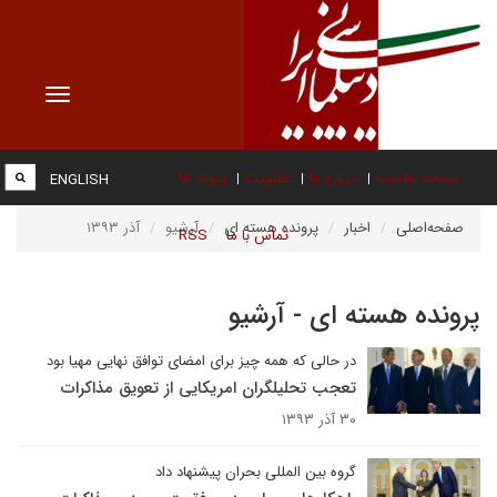
Toggle
vigation
صفحه نخست
درباره ما
عضویت
پیوند ها
ENGLISH
صفحه‌اصلی
اخبار
پرونده هسته ای
آرشیو
آذر ۱۳۹۳
تماس با ما
RSS
پرونده هسته ای - آرشیو
در حالی که همه چیز برای امضای توافق نهایی مهیا بود
تعجب تحلیلگران امریکایی از تعویق مذاکرات
۳۰ آذر ۱۳۹۳
گروه بین المللی بحران پیشنهاد داد