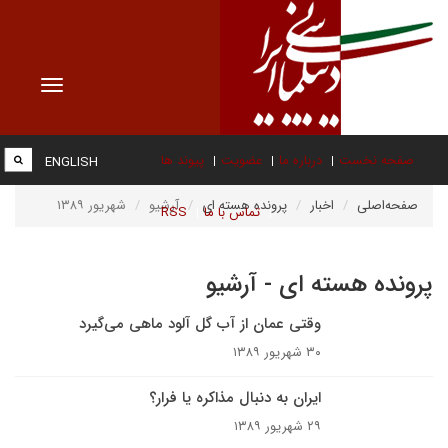
Toggle
vigation
صفحه نخست
درباره ما
عضویت
پیوند ها
ENGLISH
صفحه‌اصلی
اخبار
پرونده هسته ای
آرشیو
شهریور ۱۳۸۹
تماس با ما
RSS
پرونده هسته ای - آرشیو
وقتی عمان از آب گل آلود ماهی می‌گیرد
۳۰ شهریور ۱۳۸۹
ایران به دنبال مذاکره یا فرار؟
۲۹ شهریور ۱۳۸۹