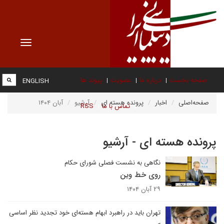
Toggle
vigation
صفحه نخست
درباره ما
عضویت
پیوند ها
ENGLISH
صفحه‌اصلی
اخبار
پرونده هسته ای
آرشیو
آبان ۱۴۰۴
تماس با ما
RSS
پرونده هسته ای - آرشیو
نگاهی به نشست فصلی شورای حکام
روی خط وین
۲۹ آبان ۱۴۰۴
تهران باید در راهبرد ابهام هسته‌ای خود تجدید نظر اساسی