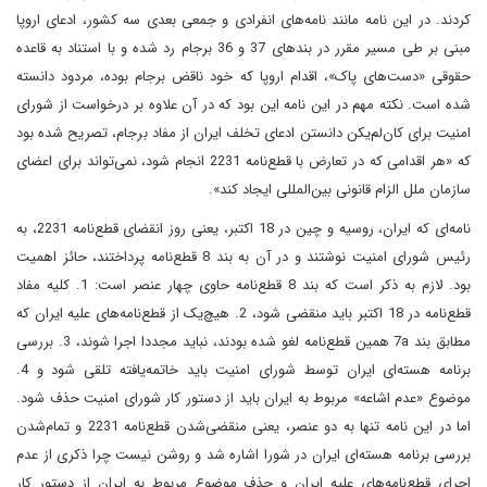
کردند. در این نامه‌ مانند نامه‌های انفرادی و جمعی بعدی سه کشور، ادعای اروپا
مبنی بر طی مسیر مقرر در بندهای 37 و 36 برجام رد شده و با استناد به قاعده
حقوقی «دست‌های پاک»، اقدام اروپا که خود ناقض برجام بوده، مردود دانسته
شده است. نکته مهم در این نامه این بود که در آن علاوه بر درخواست از شورای
امنیت برای کان‌لم‌یکن دانستن ادعای تخلف ایران از مفاد برجام، تصریح شده بود
که «هر اقدامی که در تعارض با قطع‌نامه 2231 انجام شود، نمی‌تواند برای اعضای
سازمان ملل الزام قانونی بین‌المللی ایجاد کند».
نامه‌ای که ایران، روسیه و چین در 18 اکتبر، یعنی روز انقضای قطع‌نامه 2231، به
رئیس شورای امنیت نوشتند و در آن به بند 8 قطع‌نامه پرداختند، حائز اهمیت
بود. لازم به ذکر است که بند 8 قطع‌نامه حاوی چهار عنصر است: 1. کلیه مفاد
قطع‌نامه در 18 اکتبر باید منقضی ‌شود، 2. هیچ‌یک از قطع‌نامه‌های علیه ایران که
مطابق بند 7a همین قطع‌نامه لغو شده بودند، نباید مجددا اجرا ‌شوند، 3. بررسی
برنامه هسته‌ای ایران توسط شورای امنیت باید خاتمه‌یافته تلقی ‌شود و 4.
موضوع «عدم اشاعه» مربوط به ایران باید از دستور کار شورای امنیت حذف ‌شود.
اما در این نامه تنها به دو عنصر، یعنی منقضی‌شدن قطع‌نامه 2231 و تمام‌شدن
بررسی برنامه هسته‌ای ایران در شورا اشاره شد و روشن نیست چرا ذکری از عدم
اجرای قطع‌نامه‌های علیه ایران و حذف موضوع مربوط به ایران از دستور کار