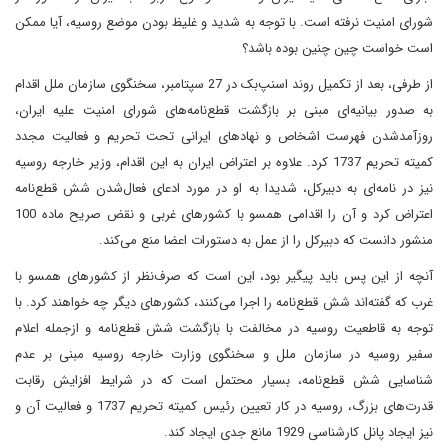
شورای امنیت نرفته است. با توجه به شدید و غلیظ ‌بودن موضع روسیه، آیا ممکن
است خواست چین چنین بوده باشد؟
از طرفی، بعد از تکمیل روند اسنپ‌بک در 27 سپتامبر، سخنگوی سازمان ملل اقدام
به صدور بیانیه‌ای مبنی بر بازگشت قطع‌نامه‌های شورای امنیت علیه ایران،
روزآمد‌شدن فهرست اشخاص و نهادهای ایرانی تحت تحریم و فعالیت مجدد
کمیته تحریم 1737 کرد. علاوه بر اعتراض ایران به این اقدام، وزیر خارجه روسیه
نیز در نامه‌ای به دبیرکل، شدیدا به او در مورد ادعای فعال‌شدن شش قطع‌نامه
اعتراض کرد و آن را اقدامی همسو با کشورهای غربی و نقض صریح ماده 100
منشور دانست که دبیرکل را از عمل به دستورات اعضا منع می‌کند.
آنچه ‌از این پس باید پیگیر بود، این است که صرف‌نظر از کشورهای همسو با
غرب که گفته‌اند شش قطع‌نامه را اجرا می‌کنند، کشورهای دیگر چه خواهند کرد. با
توجه به قاطعیت روسیه در مخالفت با بازگشت شش قطع‌نامه و ازجمله اعلام
سفیر روسیه در سازمان ملل و سخنگوی وزارت خارجه روسیه مبنی بر عدم
شناسایی شش قطع‌نامه، بسیار محتمل است که در شرایط افزایش رقابت
قدرت‌های بزرگ، روسیه در کار تعیین رئیس کمیته تحریم 1737 و فعالیت آن و
نیز ایجاد پانل کارشناسی 1929 مانع جدی ایجاد کند.