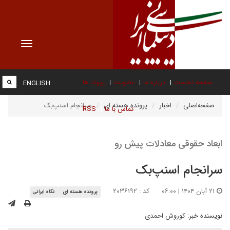
Toggle
vigation
صفحه نخست
درباره ما
عضویت
پیوند ها
ENGLISH
صفحه‌اصلی
اخبار
پرونده هسته ای
سرانجام اسنپ‌بک
تماس با ما
RSS
ابعاد حقوقی معادلات پیش رو
سرانجام اسنپ‌بک
۲۱ آبان ۱۴۰۴ | ۰۶:۰۰
کد : ۲۰۳۶۱۹۲
پرونده هسته ای
نگاه ایرانی
نویسنده خبر:
کوروش احمدی