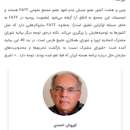
چین و هشت کشور عضو جنبش عدم تعهد عضو مجمع عمومی FATF هستند و
تصمیمات این مجمع به اتفاق آرا‌ گرفته می‌شود‌ (عضویت روسیه در FATF به
خاطر مسئله اوکراین تعلیق است‌). به‌علاوه، FATF سازوکارهایی دارد که عمل
کشورها به توصیه‌هایش را پیگیری می‌کند. نکته درخور توجه دیگر بیانیه شورای
مشترک اتحادیه اروپا و شورای همکاری خلیج فارس است. در بند 49 این بیانیه
آمده است: «شورای مشترک نسبت به بازگشت تحریم‌ها و محدودیت‌های
سازمان ملل درباره برنامه هسته ایران که قبلا لغو شده بودند، توجه دارد...»./شرق
کارشناسی ارشد سیستم ها و ساخت های سیاسی Universite de
Paris و دیپلمات سابق ایران در سازمان ملل
اطلاعات بیشتر
کوروش احمدی