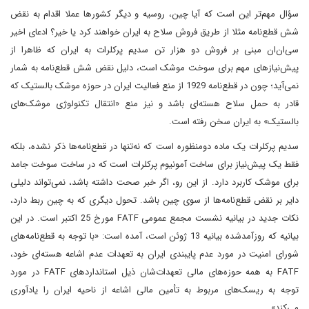
سؤال مهم‌تر این است که آیا چین، روسیه و دیگر کشورها عملا اقدام به نقض
شش قطع‌نامه مثلا از طریق فروش سلاح به ایران خواهند کرد یا خیر؟ ادعای اخیر
سی‌ان‌ان مبنی بر فروش دو هزار تن سدیم پرکلرات به ایران که ظاهرا از
پیش‌نیازهای مهم برای سوخت موشک است، دلیل نقض شش قطع‌نامه به شمار
نمی‌آید؛ چون در قطع‌نامه 1929 از منع فعالیت ایران در حوزه موشک بالستیک که
قادر به حمل سلاح هسته‌ای باشد و نیز منع «انتقال تکنولوژی موشک‌های
بالستیک» به ایران سخن رفته است.
سدیم پرکلرات یک ماده دو‌منظوره است که نه‌تنها در قطع‌نامه‌ها ذکر نشده، بلکه
فقط یک پیش‌نیاز برای ساخت آمونیوم پرکلرات است که در ساخت سوخت جامد
برای موشک کاربرد دارد. از این‌ رو، اگر خبر صحت داشته باشد، نمی‌تواند دلیلی
دایر بر نقض قطع‌نامه‌ها از سوی چین باشد. تحول دیگری که به چین ربط دارد،
نکات جدید در بیانیه نشست مجمع عمومی FATF مورخ 25 اکتبر است. در این
بیانیه که روزآمد‌شده بیانیه 13 ژوئن است، آمده است: «با توجه به قطع‌نامه‌های
شورای امنیت در مورد عدم پایبندی ایران به تعهدات عدم اشاعه هسته‌ای‌ خود،
FATF به همه حوزه‌های مالی تعهدات‌شان ذیل استانداردهای FATF در مورد
توجه به ریسک‌های مربوط به تأمین مالی اشاعه از ناحیه ایران را یادآوری
می‌کند».