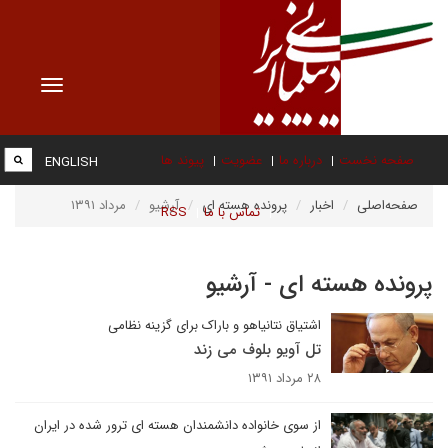
Toggle
vigation
صفحه نخست
درباره ما
عضویت
پیوند ها
ENGLISH
صفحه‌اصلی
اخبار
پرونده هسته ای
آرشیو
مرداد ۱۳۹۱
تماس با ما
RSS
پرونده هسته ای - آرشیو
اشتیاق نتانیاهو و باراک برای گزینه نظامی
تل آویو بلوف می زند
۲۸ مرداد ۱۳۹۱
از سوی خانواده دانشمندان هسته ای ترور شده در ایران