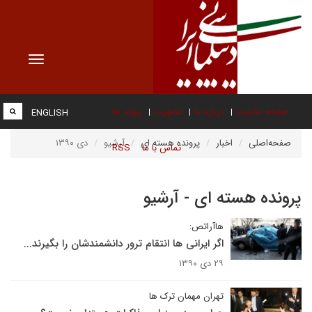
Toggle
vigation
صفحه نخست
درباره ما
عضویت
پیوند ها
ENGLISH
صفحه‌اصلی
اخبار
پرونده هسته ای
آرشیو
دی ۱۳۹۰
تماس با ما
RSS
پرونده هسته ای - آرشیو
هاآراتص:
اگر ایرانی ها انتقام ترور دانشمندشان را بگیرند...
۲۹ دی ۱۳۹۰
تهران مهمان ترک ها