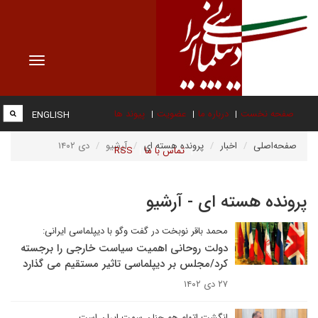
Toggle
vigation
صفحه نخست
درباره ما
عضویت
پیوند ها
ENGLISH
صفحه‌اصلی
اخبار
پرونده هسته ای
آرشیو
دی ۱۴۰۲
تماس با ما
RSS
پرونده هسته ای - آرشیو
محمد باقر نوبخت در گفت وگو با دیپلماسی ایرانی:
دولت روحانی اهمیت سیاست خارجی را برجسته
کرد/مجلس بر دیپلماسی تاثیر مستقیم می گذارد
۲۷ دی ۱۴۰۲
انگشت اتهام هم چنان سمت ایران است