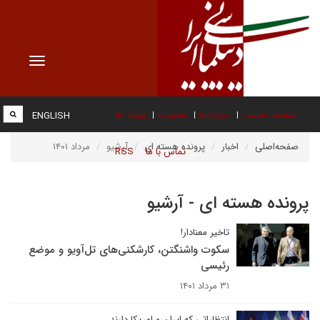
Toggle
vigation
صفحه نخست
درباره ما
عضویت
پیوند ها
ENGLISH
صفحه‌اصلی
اخبار
پرونده هسته ای
آرشیو
مرداد ۱۴۰۱
تماس با ما
RSS
پرونده هسته ای - آرشیو
تاخیر معنادار!
سکوت واشنگتن، کارشکنی‌های تل‌آویو و موضع
رئیسی
۳۱ مرداد ۱۴۰۱
انتظاراتی که ایران و امریکا دارند