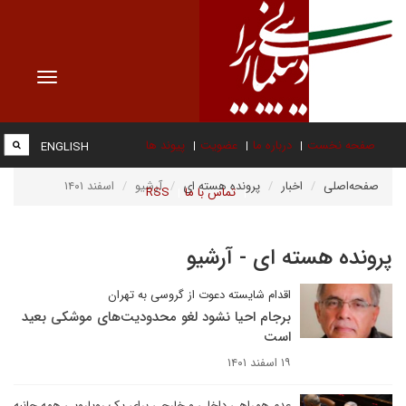
Toggle
vigation
صفحه نخست
درباره ما
عضویت
پیوند ها
ENGLISH
صفحه‌اصلی
اخبار
پرونده هسته ای
آرشیو
اسفند ۱۴۰۱
تماس با ما
RSS
پرونده هسته ای - آرشیو
اقدام شایسته دعوت از گروسی به تهران
برجام احیا نشود لغو محدودیت‌های موشکی بعید
است
۱۹ اسفند ۱۴۰۱
عدم همراهی داخلی و خارجی برای یک رویارویی همه جانبه