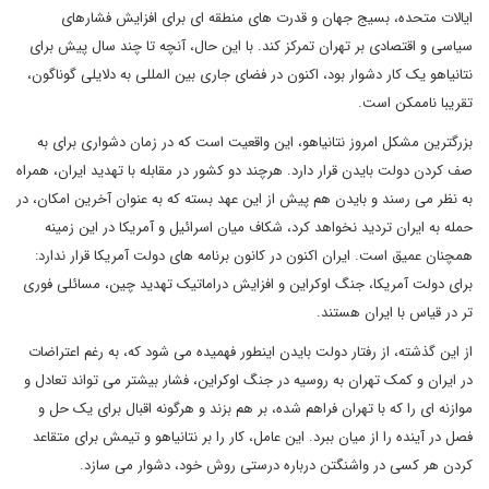
ایالات متحده، بسیج جهان و قدرت های منطقه ای برای افزایش فشارهای
سیاسی و اقتصادی بر تهران تمرکز کند. با این حال، آنچه تا چند سال پیش برای
نتانیاهو یک کار دشوار بود، اکنون در فضای جاری بین المللی به دلایلی گوناگون،
تقریبا ناممکن است.
بزرگترین مشکل امروز نتانیاهو، این واقعیت است که در زمان دشواری برای به
صف کردن دولت بایدن قرار دارد. هرچند دو کشور در مقابله با تهدید ایران، همراه
به نظر می رسند و بایدن هم پیش از این عهد بسته که به عنوان آخرین امکان، در
حمله به ایران تردید نخواهد کرد، شکاف میان اسرائیل و آمریکا در این زمینه
همچنان عمیق است. ایران اکنون در کانون برنامه های دولت آمریکا قرار ندارد:
برای دولت آمریکا، جنگ اوکراین و افزایش دراماتیک تهدید چین، مسائلی فوری
تر در قیاس با ایران هستند.
از این گذشته، از رفتار دولت بایدن اینطور فهمیده می شود که، به رغم اعتراضات
در ایران و کمک تهران به روسیه در جنگ اوکراین، فشار بیشتر می تواند تعادل و
موازنه ای را که با تهران فراهم شده، بر هم بزند و هرگونه اقبال برای یک حل و
فصل در آینده را از میان ببرد. این عامل، کار را بر نتانیاهو و تیمش برای متقاعد
کردن هر کسی در واشنگتن درباره درستی روش خود، دشوار می سازد.