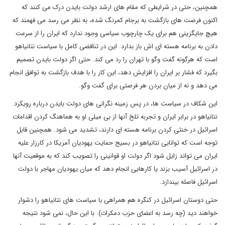
همچنین، حتی در شرایطی که مقام های ارشد دولت بایدن درک می کنند که
اکنون فرصت های بازگشت به برجام کمرنگ شده، به نظر می رسد می فهمند که
هیچ جایگزینی هم برای یک چارچوب سیاسی وجود ندارد که ایران را از سرعت
دادن به برنامه هسته ای اش باز بدارد. این در تناقضی کامل با سیاست نتانیاهو
است که هرگونه گفت وگو با تهران را رد می کند. حتی اگر دولت بایدن تصمیم
بگیرد که فشار بر ایران را افزایش دهد، این کار را با هدف بازگشت به توافق انجام
می دهد و نه از میان بردن هر فرصتی برای گفت وگو.
این شکاف در سیاست ها، در پس زمینه نگرانی های دولت بایدن درباره رویکرد
نتانیاهو در برابر ایران و تجربه تلخ آنها از بی میلی او به هماهنگ کردن اقدامات
اسرائیل در خنثی کردن برنامه هسته ای دارند، تشدید می شود. همچنین قابل
توجه است که توانایی نتانیاهو در بسیج حمایت یهودیان آمریکا در کارزار علیه
ایران می تواند زایل شود اگر دولت او قوانینی را تصویب کند که به موقعیت آنها
در اسرائیل آسیب بزند یا کارهایی انجام دهد که میان یهودیان مهاجر با دولت
اسرائیل فاصله بیندازد.
حتی دوستان اسرائیل در کنگره هم همراهی با سیاست های نتانیاهو را دشوار
خواهند دید (چه رسد به اعضای حزب دمکرات). با این حال، نمی شود نتیجه