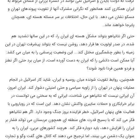
گرفت که دولت بایدن و اسرائیل نمی توانند در گستره بزرگی از مسائل مربوط به
ایران همکاری کنند همانطور که نگرانی مشترک آنها از تقویت پیوندهای تهران و
مسکو نشان می دهد. با این حال، اختلافات بر سر مسئله هسته ای، همچنان
پابرجا خواهند ماند.
حتی اگر نتانیاهو بتواند مشکل هسته ای ایران را، که در این سالها تشدید هم
شده، در صدر اولویت ها قرار دهد، روشن نیست که بتواند پیشرفت تهران در این
زمینه را بطور چشمگیری مختل کند... این وضعیت پرسشی را به میان می کشد:
آیا ممکن است دانشی را که ایران به دست آورده است، از میان برد حتی اگر نطنز
و فردو همین فردا نابود شوند؟
همچنین، روابط تقویت شونده میان روسیه و ایران، شاید کار اسرائیل در انجام
عملیات پنهان در تهران را از زاویه سیاسی و حتی امنیتی دشوار کند. ایران امروز،
آن ایرانی نیست که نتانیاهو می شناخت، ایرانی که به سختی می توانست در
برابر خرابکاری و حملات سایبری واکنش نشان دهد. این است که در رویارویی با
فعالیت های پنهان اسرائیل، خطر فزاینده بروز جنگ وجود دارد. اگر هم نتانیاهو
فکر می کند که با بسیج قدرت های منطقه ای همچون عربستان می تواند فشار بر
ایران را افزایش دهد، باید دوباره فکر کند. هرچند کشورهای عربی، ایران را به
عنوان یک دشمن می بینند، اما ترجیح می دهند که کانال های گفت وگو و تجارت