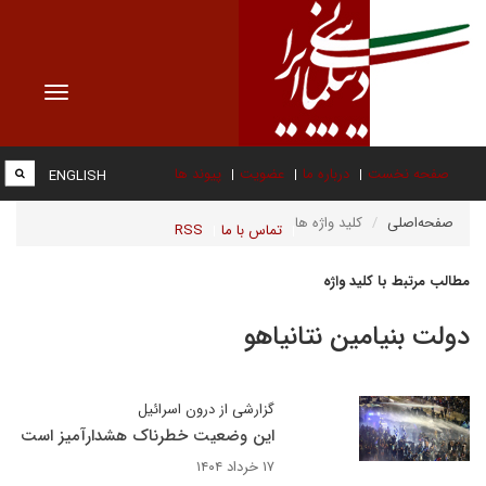
Toggle
vigation
صفحه نخست
درباره ما
عضویت
پیوند ها
ENGLISH
صفحه‌اصلی
کلید واژه ها
تماس با ما
RSS
مطالب مرتبط با کلید واژه
دولت بنیامین نتانیاهو
گزارشی از درون اسرائیل
این وضعیت خطرناک هشدارآمیز است
۱۷ خرداد ۱۴۰۴