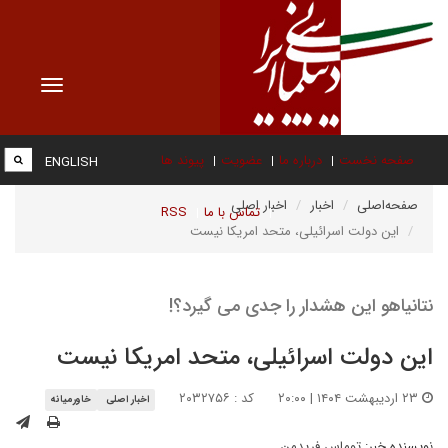
Toggle
vigation
صفحه نخست
درباره ما
عضویت
پیوند ها
ENGLISH
صفحه‌اصلی
اخبار
اخبار اصلی
تماس با ما
RSS
این دولت اسرائیلی، متحد امریکا نیست
نتانیاهو این هشدار را جدی می گیرد؟!
این دولت اسرائیلی، متحد امریکا نیست
۲۳ اردیبهشت ۱۴۰۴ | ۲۰:۰۰
کد : ۲۰۳۲۷۵۶
اخبار اصلی
خاورمیانه
نویسنده خبر:
توماس فریدمن