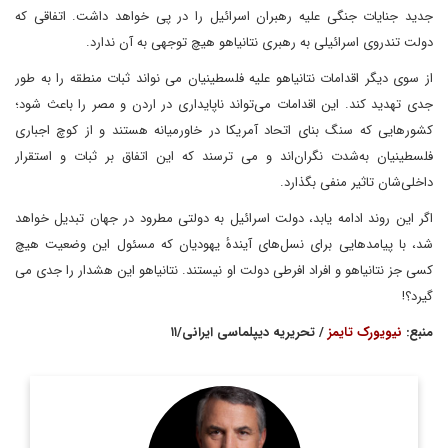
جدید جنایات جنگی علیه رهبران اسرائیل را در پی خواهد داشت. اتفاقی که
دولت تندروی اسرائیلی به رهبری نتانیاهو هیچ توجهی به آن ندارد.
از سوی دیگر اقدامات نتانیاهو علیه فلسطینیان می نواند ثبات منطقه را به طور
جدی تهدید کند. این اقدامات می‌تواند ناپایداری در اردن و مصر را باعث شود؛
کشورهایی که سنگ‌ بنای اتحاد آمریکا در خاورمیانه‌ هستند و از کوچ اجباری
فلسطینیان به‌شدت نگران‌اند و می ترسند که این اتفاق بر ثبات و استقرار
داخلی‌شان تاثیر منفی بگذارد.
اگر این روند ادامه یابد، دولت اسرائیل به دولتی مطرود در جهان تبدیل خواهد
شد، با پیامدهایی برای نسل‌های آیندهٔ یهودیان که مسئول این وضعیت هیچ
کسی جز نتانیاهو و افراد افرطی دولت او نیستند. نتانیاهو این هشدار را جدی می
گیرد؟!
منبع:
نیویورک تایمز
/ تحریریه دیپلماسی ایرانی/۱۱
(به انگلیسی:
توماس فریدمن
مشهور به
توماس لورن فریدمن
Thomas Friedman) ژورنالیست، ستون‌نویس و نویسندهٔ