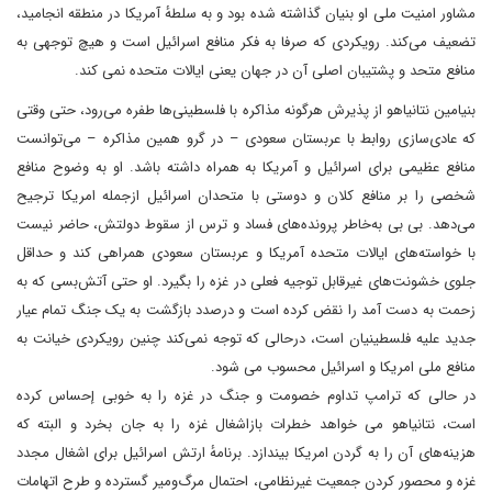
مشاور امنیت ملی او بنیان گذاشته شده بود و به سلطهٔ آمریکا در منطقه انجامید،
تضعیف می‌کند. رویکردی که صرفا به فکر منافع اسرائیل است و هیچ توجهی به
منافع متحد و پشتیبان اصلی آن در جهان یعنی ایالات متحده نمی کند.
بنیامین نتانیاهو از پذیرش هرگونه مذاکره با فلسطینی‌ها طفره می‌رود، حتی وقتی
که عادی‌سازی روابط با عربستان سعودی – در گرو همین مذاکره – می‌توانست
منافع عظیمی برای اسرائیل و آمریکا به همراه داشته باشد. او به وضوح منافع
شخصی را بر منافع کلان و دوستی با متحدان اسرائیل ازجمله امریکا ترجیح
می‌دهد. بی بی به‌خاطر پرونده‌های فساد و ترس از سقوط دولتش، حاضر نیست
با خواسته‌های ایالات متحده آمریکا و عربستان سعودی همراهی کند و حداقل
جلوی خشونت‌های غیرقابل توجیه فعلی در غزه را بگیرد. او حتی آتش‌بسی که به
زحمت به دست آمد را نقض کرده است و درصدد بازگشت به یک جنگ تمام عیار
جدید علیه فلسطینیان است، درحالی که توجه نمی‌کند چنین رویکردی خیانت به
منافع ملی امریکا و اسرائیل محسوب می شود.
در حالی که ترامپ تداوم خصومت و جنگ در غزه را به خوبی إحساس کرده
است، نتانیاهو می خواهد ⁠خطرات بازاشغال غزه را به جان بخرد و البته که
هزینه‌های آن را به گردن امریکا بیندازد. برنامهٔ ارتش اسرائیل برای اشغال مجدد
غزه و محصور کردن جمعیت غیرنظامی، احتمال مرگ‌ومیر گسترده و طرح اتهامات