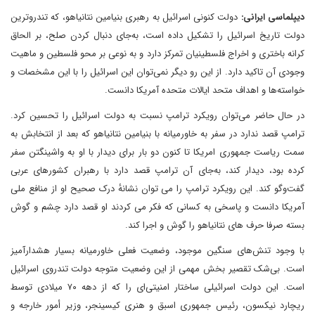
دیپلماسی ایرانی:
دولت کنونی اسرائیل به رهبری بنیامین نتانیاهو، که تندروترین
دولت تاریخ اسرائیل را تشکیل داده است، به‌جای دنبال کردن صلح، بر الحاق
کرانه باختری و اخراج فلسطینیان تمرکز دارد و به نوعی بر محو فلسطین و ماهیت
وجودی آن تاکید دارد. از این رو دیگر نمی‌توان این اسرائیل را با این مشخصات و
خواسته‌ها و اهداف متحد ایالات متحده آمریکا دانست.
در حال حاضر می‌توان رویکرد ترامپ نسبت به دولت اسرائیل را تحسین کرد.
ترامپ قصد ندارد در سفر به خاورمیانه با بنیامین نتانیاهو که بعد از انتخابش به
سمت ریاست جمهوری امریکا تا کنون دو بار برای دیدار با او به واشینگتن سفر
کرده بود، دیدار کند، به‌جای آن ترامپ قصد دارد با رهبران کشورهای عربی
گفت‌وگو کند. این رویکرد ترامپ را می توان نشانهٔ درک صحیح او از منافع ملی
آمریکا دانست و پاسخی به کسانی که فکر می کردند او قصد دارد چشم و گوش
بسته صرفا حرف های نتانیاهو را گوش و اجرا کند.
با وجود تنش‌های سنگین موجود، وضعیت فعلی خاورمیانه بسیار هشدارآمیز
است. بی‌شک تقصیر بخش مهمی از این وضعیت متوجه دولت تندروی اسرائیل
است. این دولت اسرائیلی ساختار امنیتی‌ای را که از دهه ۷۰ میلادی توسط
ریچارد نیکسون، رئیس جمهوری اسبق و هنری کیسینجر، وزیر أمور خارجه و