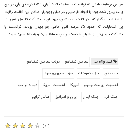
هریس برخلاف بایدن که توانست با اختلاف اندک آرای ۲/۳۹ درصدی رأی در این
ایالت پیروز شده بود؛ با ایجاد نارضایتی در میان یهودیان ساکن این ایالت، رقابت
را به ترامپ واگذار کند. در انتخابات پیشین، یهودیان با مشارکت ۴۱ هزار نفری در
این انتخابات، که حدود ۷۵ درصد آنان حامی جو بایدن بودند، توانستند با
مشارکت خود یکی از علتهای شکست ترامپ و مانع ورود او به کاخ سفید شوند.
کلید واژه ها:
بنیامین نتانیاهو
دولت بنیامین نتانیاهو
جو بایدن
حزب دموکرات
حزب جمهوری خواه
انتخابات ریاست جمهوری امریکا
انتخابات امریکا
دونالد ترامپ
جنگ غزه
جنگ لبنان
ایران و اسرائیل
عباس ترابی
( ۴ )