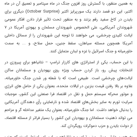
به همین منظور، با گسترش روز افزون جنگ در ماه سپتامبر و تعمیق آن در ماه
اکتبر، این دو قصد دارند یک سورپرایز اکتبر (October Surprise) دیگری برای
بایدن در کاخ سفید رقم بزنند و به منظور تحت تاثیر قرار دادن افکار عمومی
شهروندان آمریکایی، علی الخصوص شهروندان مسلمان و یهودی آمریکا در ۷
ایالت کلیدی چرخشی، می خواهند تا توجه این شهروندان را از مسائل داخلی
آمریکا همچون مسئله سیاهان، سقط جنین، حمل سلاح، و ... به سمت
خاورمیانه و جنگ اسرائیل با غزه و لبنان متمایل کنند.
با این حساب، یکی از استراتژی های کارزار ترامپ – نتانیاهو برای پیروزی در
انتخابات پیش رو، باز کردن حساب ویژه روی یهودیان و مسلمانان ساکن
ایالت‌های چرخشی است. طبیعی است که با شعله ور شدن جنگ خاورمیانه،
علاوه بر بالا رفتن قیمت بنزین در ایالات متحده، بعنوان یکی از حامل های انرژی
و موتور محرکه سیستم حمل و نقل در اقتصاد فرا صنعتی این کشور، موجبات
سرایت تورم به سایر بخش‌های اقتصاد شده و نارضایتی رأی دهندگان آمریکایی
را بدنبال خواهد داشت. اما جنگ خاورمیانه، بعنوان یک متغیر مداخله گر و مزاحم
می تواند ذهنیت مسلمانان و یهودیان این کشور را بسیار فراتر از مسئله اقتصاد،
از دولت بایدن و حزب دموکرات رویگردان کند.
به همین دلیل، پیش بینی ترامپ و نتانیاهو بر این امر استوار است که حزب