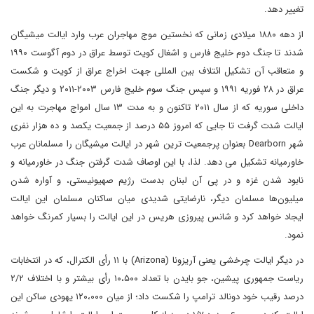
تغییر دهد.
از دهه ۱۸۸۰ میلادی زمانی که نخستین موج مهاجران عرب وارد ایالت میشیگان
شدند تا جنگ دوم خلیج فارس و اشغال کویت توسط عراق در دوم آگوست ۱۹۹۰
و متعاقب آن تشکیل ائتلاف بین المللی جهت اخراج عراق از کویت و شکست
عراق در ۲۸ فوریه ۱۹۹۱ و سپس جنگ سوم خلیج فارس ۲۰۰۳-۲۰۱۱ و دیگر جنگ
داخلی سوریه که از سال ۲۰۱۱ تاکنون و به مدت ۱۳ سال امواج مهاجرت به این
ایالت شدت گرفت تا جایی که امروز ۵۵ درصد از جمعیت یکصد و ده هزار نفری
شهر Dearborn بعنوان پرجمعیت ترین شهر در ایالت میشیگان را مسلمانان عرب
خاورمیانه تشکیل می دهد. لذا، با این اوصاف شدت گرفتن جنگ در خاورمیانه و
نابود شدن غزه و در پی آن لبنان بدست رژیم صهیونیستی، و آواره شدن
میلیون‌ها مسلمان دیگر، نارضایتی شدیدی میان ساکنان مسلمان این ایالت
ایجاد خواهد کرد و شانس پیروزی هریس در این ایالت را بسیار کمرنگ خواهد
نمود.
در دیگر ایالت چرخشی یعنی آریزونا (Arizona) با ۱۱ رأی الکترال، که در انتخابات
ریاست جمهوری پیشین، جو بایدن با تعداد ۱۰،۵۰۰ رأی بیشتر و با اختلاف ۲/۲
درصد رقیب خود دونالد ترامپ را شکست داد؛ از میان ۱۲۰،۰۰۰ یهودی ساکن این