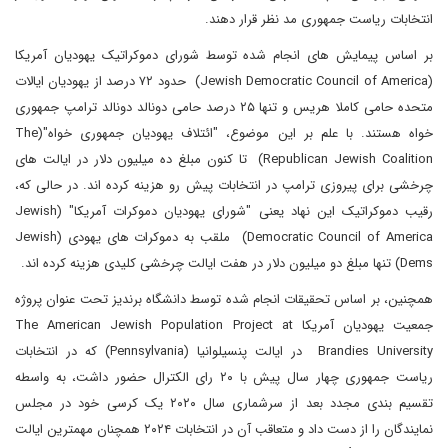
انتخابات ریاست جمهوری مد نظر قرار دهند.
بر اساس پیمایش های انجام شده توسط شورای دموکراتیک یهودیان آمریکا
(Jewish Democratic Council of America) حدود ۷۲ درصد از یهودیان ایالات
متحده حامی کاملا هریس و تنها ۲۵ درصد حامی دونالد دونالد ترامپ جمهوری
خواه هستند. با علم بر این موضوع، "ائتلاف یهودیان جمهوری خواه"(The
Republican Jewish Coalition) تا کنون مبلغ ده میلیون دلار در ایالت های
چرخشی برای پیروزی ترامپ در انتخابات پیش رو هزینه کرده اند. در حالی که،
رقیب دموکراتیک این نهاد یعنی "شورای یهودیان دموکرات آمریکا" (Jewish
Democratic Council of America) ملقب به دموکرات های یهودی (Jewish
Dems) تنها مبلغ دو میلیون دلار در هفت ایالت چرخشی کلیدی هزینه کرده اند.
همچنین، بر اساس تحقیقات انجام شده توسط دانشگاه برندیز تحت عنوان پروژه
جمعیت یهودیان آمریکا The American Jewish Population Project at
Brandies University در ایالت پنسیلوانیا (Pennsylvania) که در انتخابات
ریاست‌ جمهوری چهار سال پیش با ۲۰ رای الکترال حضور داشت، به واسطه
تقسیم بندی مجدد بعد از سرشماری سال ۲۰۲۰ یک کرسی خود در مجلس
نمایندگان را از دست داد و متعاقب آن در انتخابات ۲۰۲۴ همچنان مهمترین ایالت