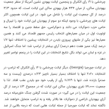
چرخشی با ۱۹ رأی الکترال و پنجمین ایالت یهودی نشین آمریکا از منظر جمعیت
یهودیان ساکن، از میان ۴۳۴ هزار یهودی ساکن این ایالت است، که حدود ۳/۳
درصد از کل جمعیت این ایالت را شامل می شود. در این ایالت همچون اکثر
ایالت های چرخشی، با وجود اینکه دو سوم از یهودیان این ایالت خود را لیبرال و
حامی حزب دموکرات می دانند و دموکراسی، حق سقط جنین و اقتصاد را سه
اولویت اول در میان معیارهای انتخاب رئیس‌ جمهور قلمداد می کنند و همین
معیارها نیز یکی از علتهای پیروزی بایدن در انتخابات پیشین با اختلاف تنها ۱/۷
درصد (یک ممیز هفت دهم درصد) آرای بیشتر از ترامپ شد؛ اما جنگ اسرائیل
در غزه و لبنان می تواند بکل نتایج انتخابات در این ایالت را در پنجم نوامبر تغییر
دهد.
در ایالت جورجیا (Georgia)، دیگر ایالت چرخشی با ۱۶ رأی الکترال که ترامپ در
انتخابات ۲۰۲۰ تنها با اختلاف بسیار بسیار ناچیز ۰/۲۳ درصدی (بیست و سه
صدم) بازنده شد، تنها با ۱۱،۷۷۹ رأی از رقیب خود جو بایدن عقب افتاد. لذا با
جمعیت ۱۴۱،۰۰۰ نفری یهودیان ساکن این ایالت که در مجموع ۱/۳ درصد از کل
جمعیت این ایالت را در می گیرد؛ در صورت شدت گرفتن جنگ خاورمیانه درصد
آرای یهودیان ناراضی از دموکرات ها بالاتر رفته و به ترامپ متمایل خواهند شد.
ناگفته نماند که ایالت جورجیا از جمله ایالت هایی است که درجه بالایی از ضد