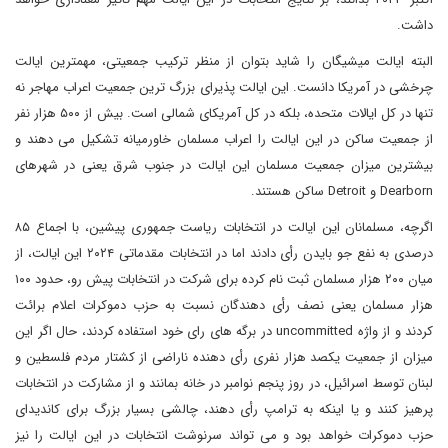
داشت.
البته ایالت میشیگان را شاید بتوان از منظر ترکیب جمعیتی، مهمترین ایالت
چرخشی در آمریکا دانست. این ایالت پذیرای بزرگ ترین جمعیت اعراب مهاجر نه
تنها در کل ایالات‌ متحده، بلکه در کل آمریکای شمالی است. بیش از ۵۰۰ هزار نفر
از جمعیت ساکن در این ایالت را اعراب مسلمان خاورمیانه تشکیل می دهند و
بیشترین میزان جمعیت مسلمان این ایالت در جنوب شرق یعنی در شهرهای
Dearborn و Detroit ساکن هستند.
اگرچه، مسلمانان این ایالت در انتخابات ریاست جمهوری پیشین، با اجماع ۸۵
درصدی به نفع جو بایدن رأی دادند اما در انتخابات مقدماتی ۲۰۲۴ این ایالت، از
میان ۲۰۰ هزار مسلمان ثبت نام کرده برای شرکت در انتخابات پیش رو، حدود ۱۰۰
هزار مسلمان یعنی نصف رأی دهندگان نسبت به حزب دموکرات اعلام برائت
کردند و از واژه uncommitted در برگه های رای خود استفاده کردند، حال اگر این
میزان از جمعیت یکصد هزار نفری رأی دهنده ناراضی از کشتار مردم فلسطین و
لبنان توسط اسرائیل، در روز پنجم نوامبر در خانه بمانند و از مشارکت در انتخابات
پرهیز کنند و یا اینکه به ترامپ رأی دهند، چالشی بسیار بزرگ برای کاندیدای
حزب دموکرات خواهد بود و می تواند سرنوشت انتخابات در این ایالت را نیز