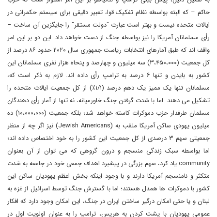
حاکم – که البته بواسطه نظام تفکیک قوا، تعبیر دقیقی برای سیستم حکمرانی در
ایالات متحده نیست و بهتر است عبارت "دولت مستقر" را جایگزین آن ساخت –
رأی مسلمانان آمریکا را نیز بواسطه جنگ از دست خواهد داد. این دو بر این امر
واقف اند که طبق آمارهای انتخابات ریاست جمهوری سال ۲۰۲۰ حدود ۸۶ درصد از
کل جمعیت (۳،۴۵۰،۰۰۰) سه میلیون و چهارصد و پنحاه هزار نفری مسلمانان این
کشور به بایدن و تنها ۶ درصد به ترامپ رأی داده اند. لازم به ذکر است که،
مسلمانان تنها یک ممیز یک دهم درصد (۱/۱٪) از کل جمعیت ایالات متحده را
تشکیل می دهند. اما با شدت گرفتن جنگ خاورمیانه، نه تنها از آمار رأی دهندگان
مسلمان طرفدار حزب دموکرات کاسته خواهد شد؛ بلکه جمعیت (۱۰،۰۰۰،۰۰۰) ده
میلیون یهودی ساکن آمریکا ملقب به (Jewish Americans) نیز اگر چه از منظر
جمعیتی سهم ۳ درصدی از کل جمعیت این کشور را به خود اختصاص داده اند؛
اما بواسطه سبک زندگی منسجم و درون گروهی که می توان از آن بعنوان
community یاد کرد، سهم بزرگی در پیشبرد اهداف جمعی خود در جامعه به شدت
متکثر و نامنسجم آمریکا دارند و با وجود اینکه بخش اعظم یهودیان ساکن این
کشور با دموکرات ها همدل هستند؛ اما با گسترش جنگ توسط اسرائیل از غزه به
لبنان و یا حتی امکان درگیر ساختن ایران در جنگ، این امکان وجود دارد که افکار
عمومی یهودیان با پشت کردن به هریس، ترامپ را به عنوان اولویت اول در