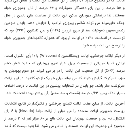
ایالت، که در مجموع حدود ۱/۷ درصد از کل جمعیت این ایالت را شامل می شوند
و ۵۵ درصد از این رای دهندگان دموکرات و ۴۴ درصد از انان جمهوری خواه
هستند. لذا نارضایتی یهودیان ساکن این ایالت از سیاست های بایدن در قبال
جنگ خاورمیانه می تواند شانس پیروزی ترامپ را افزایش دهد. بایدن سومین
رئیس‌جمهور دموکرات بعد از هری ترومن (۱۹۴۸) و بیل کلینتون (۱۹۹۶) بود که
توانست در انتخابات ۲۰۲۰ در ایالت آریزونا که همواره کاندیداهای جمهوری خواه
را ترجیح می داد، برنده شود.
از دیگر ایالات چرخشی، ایالت ویسکانسین (Wisconsin) با ۱۰ رأی الکترال است.
ایالتی که با میزبانی از جمعیت چهل هزار نفری یهودیان که حدود شش دهم
درصد (۰/۶٪) از کل جمعیت این ایالت را در بر می گیرند، دو سوم یهودیان به
حزب دموکرات گرایش دارند که می تواند برای هر یک از دو کاندیدا در این ایالت
سرنوشت ساز باشد. جو بایدن در انتخابات پیشین در این ایالت، با درصد اختلاف
بسیار اندک یعنی ۰/۶۳ درصد (شصت و سه صدم) رأی بیشتر برنده انتخابات شد.
آخرین ایالت، از میان هفت ایالت کلیدی چرخشی و تاثیرگذار در نتایج انتخابات
ریاست جمهوری ایالات متحده را می توان از ایالت نوادا (Nevada) با ۶ رای
الکترال، نام برد و جمعیت یهودیان این ایالت بالغ بر ۸۰ هزار نفر که ۳ درصد از
مجموع کل جمعیت این ایالت هستند را شامل می شود. لذا بعید نیست که کاملا