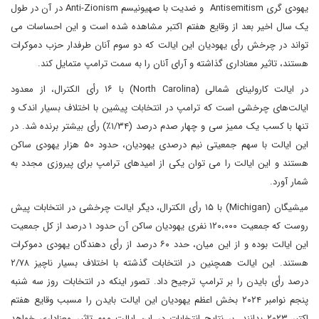
یهودی گری Antisemitism و ضدیت با صهیونیسم Anti-Zionism در آن در طول
یک سال اخیر بعد از وقایع هفتم اکتبر مشاهده شده است و این احساسات می
تواند در چرخش رأی یهودیان این ایالت که دو سوم آنان طرفدار حزب دموکرات
هستند، تاثیر معناداری گذاشته و آرای آنان را به سمت ترامپ متمایل کند.
در ایالت کارولینای شمالی (North Carolina) با ۱۶ رأی الکترال، از معدود
ایالت‌های چرخشی است که ترامپ در انتخابات پیشین با اختلاف بسیار اندک و
تنها با کسب یک ممیز سی و چهار صدم درصد (۱/۳۴٪) رأی بیشتر برنده شد. در
این ایالت با سهم جمعیتی نیم درصدی یهودیان، حدود ۵۰ هزار یهودی ساکن
هستند و این ایالت را می توان یکی از امیدهای ترامپ برای پیروزی مجدد به
شمار آورد.
میشیگان (Michigan) با ۱۵ رأی الکترال، دیگر ایالت چرخشی در انتخابات پیش
روست که جمعیت ۱۲۰،۰۰۰ نفری یهودیان ساکن آن حدود ۱ درصد از کل جمعیت
این ایالت بوده و از این میان، حدد ۶۰ درصد از رأی دهندگان یهودی دموکرات
هستند. این ایالت همچنین در انتخابات گذشته با اختلاف بسیار ناچیز ۲/۷۸
درصد رأی بایدن را بر ترامپ ترجیح داد. تصور اینکه در انتخابات روز سه شنبه
پنجم نوامبر ۲۰۲۴ بخش اعظم یهودیان این ایالت بایدن را مسبب وقایع هفتم
اکتبر ۲۰۲۳ بدانند، بر نتایج انتخابات در این ایالت مهم تاثیر معناداری خواهد