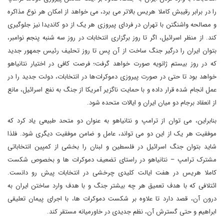
را در برابر رقیبش کاملا هریس بالاتر می برد، می خواهد از امکان هر نوع مذاکره
و مصالحه واشنگتن با تهران در فردای پیروزی هر یک از دو کاندیدا نیز جلوگیری
کند. از منظر اسرائیل، اگر تا روز برگزاری انتخابات در روز سه شنبه پنجم نوامبر،
بتوان ایران را درگیر جنگ ساخت از آن پس تا روز تحلیف رئیس‌ جمهور جدید
که در روز بیستم ژانویه صورت خواهد گرفت؛ فرصت کافی در اختیار نتانیاهو
خواهد بود تا حتی در صورت پیروزی دموکرات‌ها در انتخابات، دولت جدید را در
عمل انجام شده قرار داده و با حمایت ناگزیر آمریکا از جنگ به نفع اسرائیل، مانع
از انعقاد برجام دو میان ایران و ایالات متحده شود.
بنابراین، می توان از ترامپ و نتانیاهو به عنوان دو متحد طبیعی یاد کرد که
موفقیت هر یک از این دو می تواند، عامل و ضامن موفقیت دیگری شود. فلذا
شاید بتوان جنگ اسرائیل در فلسطین و لبنان را بخشی از کمپین انتخاباتی
مشترک ترامپ – نتانیاهو در راستای تضعیف دموکرات ها و بخصوص شکست
کاملا هریس در هفت ایالت کلیدی چرخشی در انتخابات پیش رو دانست.
ائتلافی که با هدف تعمیق هر چه بیشتر جنگ و با هدف وارد ساختن ایران به
درون آن، قصد دارد تا علاوه بر شکست دموکرات ها، با اجرای پیمان تعلیقی
ابراهیم و حتی گسترش آن، نظم جدیدی در خاورمیانه مستقر کند.