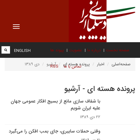
Toggle
vigation
صفحه نخست
درباره ما
عضویت
پیوند ها
ENGLISH
صفحه‌اصلی
اخبار
پرونده هسته ای
آرشیو
دی ۱۳۸۹
تماس با ما
RSS
پرونده هسته ای - آرشیو
با شفاف سازى مانع از بسیج افکار عمومی ‌جهان
علیه ایران شویم
۲۲ دی ۱۳۸۹
وقتی حملات سایبری، جای بمب افکن را می‌گیرد