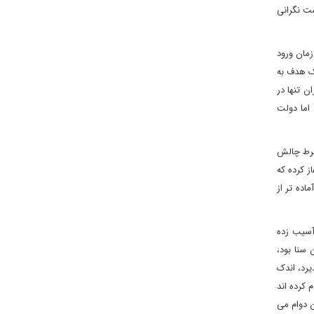
ست نگرانی
مان ورود
یک هدف به
ن تنها در
اما دولت
متحده هیچ ایده ای درباره امتیازات احتمالی که ایران در توافق جدید خواستار خواهد شد، ندارد. اگرچه ایالات متحده ۱۲ شرط چالش‌
ز کرده که
اده تر از
 آسیب زده
 سنا بود،
یرد، اندک
 کرده اند
ام تا آن زمان دوام می