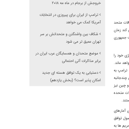
خروجش از برجام در ماه مه ۲۰۱۸
ترامپ از ایران برای پیروزی در انتخابات
آمریکا کمک می خواهد
الات متحد
 کند زمان
شکاف بین واشنگتن و متحدانش بر سر
ست جمهوری
تهران عمیق تر می شود
موضع متحدان و همسایگان عرب ایران در
ژی خود را
برابر مذاکرات آتی احتمالی
اهد ماند.
ترامپ به
دستیابی به یک توافق هسته ای جدید
 چندجانبه
امکان پذیر است؟ (بخش یازدهم)
و چین نیز
لات متحده
ستند.
 آمارهای
 ۲۰۱۵ تحریم ها نقش مهمی در حصول توافق
ریم ها به