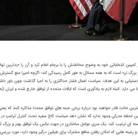
مپین انتخاباتی خود به وضوح مخالفتش را با برجام اعلام کرد و آن را «بدترین توا
 و بزرگ تر» است که به همه مسائل به طور کامل رسیدگی کند؛ اگرچه اخیرا منع گستر
ستیابی به این هدف، سیاست اعمال فشار حداکثری را به اجرا گذاشت چون باور داش
می دارد. البته لازم به یادآوری است که ایالات متحده از توافق خارج شده و ایران (ب
ه های این تحقیقات، امضاکنندگان توافق سال 2015 در بهترین حالت قادر خواهند بود درباره برخی جنبه های توافق مجددا مذاکره کنند ک
 این لحظه مدرکی وجود ندارد که نشان دهد سیاست کاخ سفید تحت کنترل ترامپ در قب
هسته ای ترغیب کند. یک سری عوامل ساختاری در جهت عکس یک توافق بهتر و بزرگ ت
و زمینه هایی که امکان یافتن منافع مشترک برای طرفین درگیر وجود دارد، مورد بررسی ق