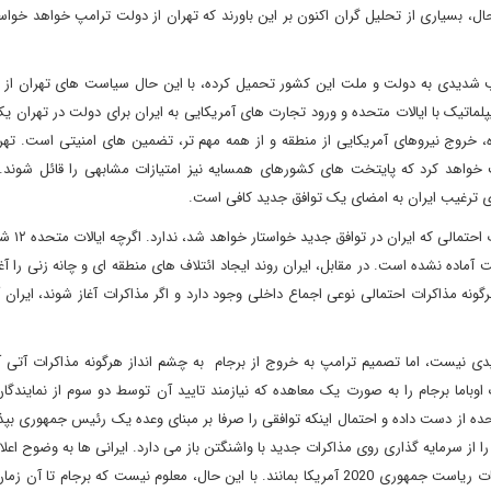
 حال، بسیاری از تحلیل گران اکنون بر این باورند که تهران از دولت ترامپ خواهد خوا
سیب شدیدی به دولت و ملت این کشور تحمیل کرده، با این حال سیاست های تهران از ز
لماتیک با ایالات متحده و ورود تجارت های آمریکایی به ایران برای دولت در تهران 
، خروج نیروهای آمریکایی از منطقه و از همه مهم تر، تضمین های امنیتی است. تهرا
قت خواهد کرد که پایتخت های کشورهای همسایه نیز امتیازات مشابهی را قائل شوند. 
ی ترغیب ایران به امضای یک توافق جدید کافی است.
به نظر می رسد که دولت ایالات 
 آماده نشده است. در مقابل، ایران روند ایجاد ائتلاف ‌های منطقه‌ ای و چانه زنی را آغا
 مذاکرات احتمالی نوعی اجماع داخلی وجود دارد و اگر مذاکرات آغاز شوند، ایران آم
دیدی نیست، اما تصمیم ترامپ به خروج از برجام به چشم انداز هرگونه مذاکرات آتی
اما برجام را به صورت یک معاهده که نیازمند تایید آن توسط دو سوم از نمایندگان
تحده از دست داده و احتمال اینکه توافقی را صرفا بر مبنای وعده یک رئیس ‌جمهوری بپذ
را از سرمایه‌ گذاری روی مذاکرات جدید با واشنگتن باز می دارد. ایرانی ها به وضوح اعلام
که ترجیح می دهند برای هر گونه تصمیم گیری منتظر نتایج انتخابات ریاست جمهوری 2020 آمریکا بمانند. با این حال، معلوم نیست که برج