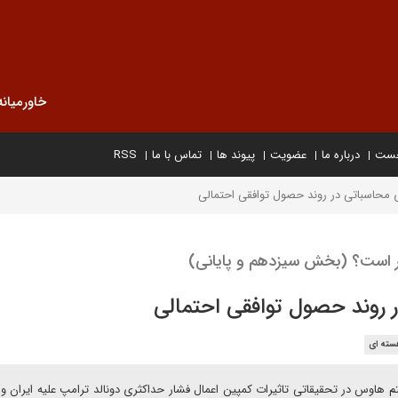
خاورمیانه
خست
درباره ما
عضویت
پیوند ها
تماس با ما
RSS
 محاسباتی در روند حصول توافقی احتمالی
ر است؟ (بخش سیزدهم و پایانی)
 روند حصول توافقی احتمالی
سته ای
 هاوس در تحقیقاتی تاثیرات کمپین اعمال فشار حداکثری دونالد ترامپ علیه ایران و 