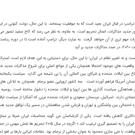
مپ در قبال ایران بعید است که به موفقیت بینجامد. با این حال، دولت کنونی در ای
 دور جدید مذاکرات، اعمال تحریم است. به علاوه، به نظر می رسد که کاخ سفید تصور می
ازات مهم تری از آن خواهد گرفت. به عبارت دیگر، ترامپ آماده است تا در دوره ریا
آید.
 است و نه تغییر نظام در ایران؛ با این حال، برای دستیابی به این هدف لازم است استرات
طبق واقعیت های موجود احتمالا همچنان یکی از موانع اصلی برای شروع مذاکرات جدید خو
ین ایالات متحده و شرکای بین ‌المللی آن را بی نتیجه می گذارد. سیاست یکجانبه 
دشمنان آمریکا فراهم آورده است. سه کشور اروپایی عضو برجام همچنان به تلاش های
هماهنگی سیاست‌ گذاری‌ ها بین اروپا و ایالات متحده را دشوار ساخته است. روسیه 
تصادی دارند. اسرائیل، عربستان سعودی و امارات متحده عربی که آشکارا از سیاست ایا
کره احتمالی بین واشنگتن و تهران و قربانی شدن منافعشان در مسیر یک توافق جدید ه
داکثری کاهش یافته است. یکی از کارشناسان می گوید محاسبات ایران صرفا بر مبنای
اقتصادی نیست: «هیچ عدد جادویی یا آمار اقتصادی وجود ندارد که ایران را به تصمیم گیری ترغیب کند.» اگرچه در سال
موافقت با غنی ‌سازی محدود به عنوان بخشی از برجام بود. مقامات ایرانی بارها بر لغو تح