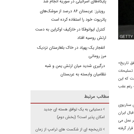
پایگاه‌های اسرائیلی در سوریه انجام شد
رویترز: عربستان ۸۶ درصد از موشک‌های
پاتریوت خود را استفاده کرده است
کنترل ایوانوفکا در خارکیف اوکراین به دست
ارتش روسیه افتاد
انفجار یک پهپاد در خاک بلغارستان نزدیک
مرز رومانی
فق تاریخ»
درگیری شدید میان ارتش یمن و شبه
ش تسلیحات
نظامیان وابسته به عربستان
ت که این
ه رغم عقب
مطالب مرتبط
ه یعنی سناریوی
دستیابی به یک توافق هسته ای جدید
ال ایران
امکان پذیر است؟ (بخش دوم)
ر عمل می
رار گرفته
تاریخچه ای از شکست های ترامپ از زمان