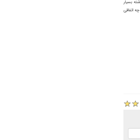
ت امور خارجه ایران مشاوره داده، گفت: «سیاست خارجی ما در 20 سال گذشته بسیار
چه اتفاقی