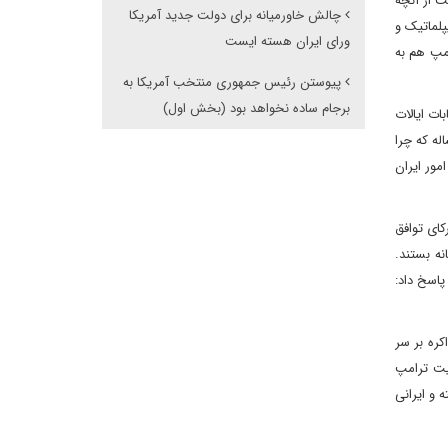
فت از آنچه
چالش خاورمیانه برای دولت جدید آمریکا
پلماتیک و
ورای ایران هسته ایست
امپ هم به
پیوستن رئیس جمهوری منتخب آمریکا به
برجام ساده نخواهد بود (بخش اول)
ات ایالات
له که چرا
مور ایران
کای توافق
نه بستند.
پاسخ داد:
کره بر سر
یت ترامپ
 دموکرات، در مذاکرات بر سر توافق هسته ای سال 2015 حضور داشته و ایرانی