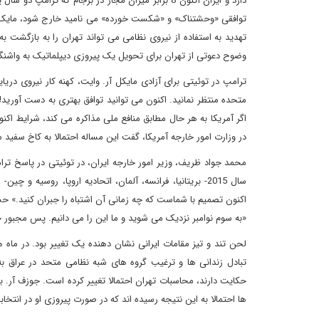
دارد و ایران اکنون 8 برابر میزان مجاز در برجام 
توافقی «وحشتناک» و «شکست خورده» می نامید خارج شود، مایک پومپ
تهدید به استفاده از نیروی نظامی می تواند تهران را به بازگشت ب
وضوح دعوتی از تهران برای تحویل یک پیروزی دیپلماتیک به واشنگت
ترامپ در توئیتی برای آزادی مایکل آر. وایت، کهنه کار نیروی دریایی
متحده منتظر نمانید. اکنون می توانید توافق بهتری به دست آورید
اگر آمریکا به هر حال مطابق منافع ملی مذاکره می کند، شرایط اکنون
در وزارت امور خارجه آمریکا، گفت این مساله احتمالا به کاخ سفید
محمد جواد ظریف، وزیر امور خارجه ایران، در توئیتی در پاسخ تر
سال 2015- بریتانیا، فرانسه، آلمان، اتحادیه اروپا، روسی
اکنون تصمیم با شماست که چه زمانی آن اشتباه را جبران کنید.» 
«به سوم نوامبر نزدیک می شوید و ما این را می دانیم. پس مجبور خوا
لحن تند و تیز مقامات ایرانی نشان دهنده یک تغییر بود. در ماه 
تبادل زندانی ها و ترغیب گروه های شبه نظامی متحد در عراق 
ها احتمالا به این نتیجه رسیده اند که در صورت پیروزی او در انت