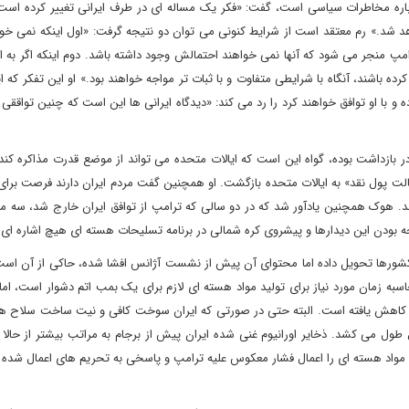
رباره مخاطرات سیاسی است، گفت: «فکر یک مساله ای در طرف ایرانی تغییر کرده است.
هد شد.» رم معتقد است از شرایط کنونی می توان دو نتیجه گرفت: «اول اینکه نمی خو
پ منجر می شود که آنها نمی خواهند احتمالش وجود داشته باشد. دوم اینکه اگر به ان
اشند، آنگاه با شرایطی متفاوت و با ثبات تر مواجه خواهند بود.» او این تفکر که ایر
 با او توافق خواهند کرد را رد می کند: «دیدگاه ایرانی ها این است که چنین تواققی ب
 بازداشت بوده، گواه این است که ایالات متحده می تواند از موضع قدرت مذاکره کند. 
لت پول نقد» به ایالات متحده بازگشت. او همچنین گفت مردم ایران دارند فرصت برای
د. هوک همچنین یادآور شد که در دو سالی که ترامپ از توافق ایران خارج شد، سه مرت
ه بودن این دیدارها و پیشروی کره شمالی در برنامه تسلیحات هسته ای هیچ اشاره ای 
 کشورها تحویل داده اما محتوای آن پیش از نشست آژانس افشا شده، حاکی از آن است
سبه زمان مورد نیاز برای تولید مواد هسته ای لازم برای یک بمب اتم دشوار است، ام
ین زمان به کمتر از یک سال تعیین شده در توافق هسته ای 2015 کاهش یافته است. البته حتی در صورتی که ایران سوخت کافی و نیت ساخت س
ت مواد هسته ای را اعمال فشار معکوس علیه ترامپ و پاسخی به تحریم های اعمال شده 