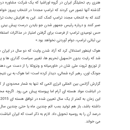
هنری رم، تحلیلگر ایران در گروه اوراشیا که یک شرکت مشاوره د
گذشته آنها تصور می کردند که ترامپ مجددا در انتخاب پیروز خوا
کنند که به انتخاب مجدد ترامپ کمک کند. این به افزایش بخت ترام
صبر کنند و درباره رئیس جمهور شدن جو بایدن درست پیش بینی کرده ب
حس نومیدی ترامپ از فرصت برای گرفتن امتیاز در مذاکرات استفاده و
بی ثباتی ترامپ، دوام آوردنی نخواهد بود.»
هوک اینطور استدلال کرد که آزاد شدن وایت که دو سال در ایران در
شد که رایت بدون «تسهیل تحریم ها، تغییر سیاست گذاری ها و پا
از توزیع ثروت ملی شان در خاورمیانه و ونزوئلا را از دست می دهن
جونگ اون، رهبر کره شمالی، دیدار کرده است؛ اما هوک به بی نتیج
گزارش آژانس بین المللی انرژی اتمی که تنها به شمار محدودی از
در انباشت مواد هسته ای آرام اما پیوسته پیش می رود. اگرچه محا
ا
درصد آن را به روسیه تحویل داد. لازم به ذکر است که ایران انباش
می خواند.