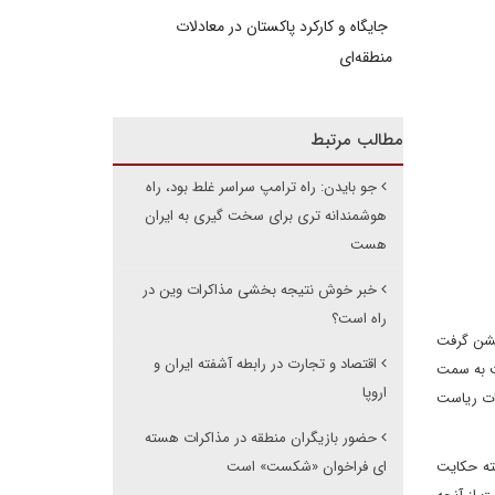
جایگاه و کارکرد پاکستان در معادلات
منطقه‌ای
مطالب مرتبط
جو بایدن: راه ترامپ سراسر غلط بود، راه
هوشمندانه تری برای سخت گیری به ایران
هست
خبر خوش نتیجه بخشی مذاکرات وین در
راه است؟
 جشن گرفت
اقتصاد و تجارت در رابطه آشفته ایران و
ت به سمت
اروپا
ات ریاست
حضور بازیگران منطقه در مذاکرات هسته
ر سه ماه گذشته حکایت
ای فراخوان «شکست» است