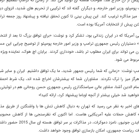
که ترامپ دو سال پیش از آن خارج شد، سوخت هسته ای تولید می کند. از زمانی که ترامپ تصمیم گر
ئو، وزیر امور خارجه، و دیگران گفته اند که ترکیبی از تحریم های شدید، انزوای دی
ه میز مذاکره ترغیب کند. این پیش بینی تا کنون تحقق نیافته و پیشنهاد روز جمعه تر
ن پیش از انتخابات آمریکا بوده است.
 آمریکا که در ایران زندانی بود، تشکر کرد و نوشت: «برای توافق بزرگ تا بعد از انتخاب
!» دستیاران رئیس جمهوری ترامپ و وزیر امور خارجه پومپئو از توضیح چرایی این مسا
 می تواند برای ایران مطلوب تر باشد، خودداری کردند. برایان اچ هوک، نماینده ویژه ا
 مربوط می شود.
امپ نوشت: «زمانی که شما رئیس جمهور شدید، ما یک توافق داشتیم. ایران و سایر شر
ه و چین- هرگز میز را ترک نکردند. مشاوران شما که بیشترشان اخراج شده اند، یک شرط احمقا
حسام الدین آشنا، مشاور عالی سیاستگذاری رئیس جمهوری حسن روحانی هم در توئیتی 
هید شد خیلی بیشتر از آنچه اوباما پیشنهاد کرد، ارائه کنید!»
های اخیر به نظر می رسید که تهران به دنبال کاهش تنش ها با واشنگتن از طریق مذا
به کاهش حملات علیه آمریکایی هاست. اما اکنون که نظرسنجی ها از کاهش محبوب
حکایت دارند، محاسبات تهران احتمالا تغییر کرده است. جوزف آر. بایدن جونیور، نامزد
خابات ریاست جمهوری، امکان بازسازی توافق وجود خواهد داشت.