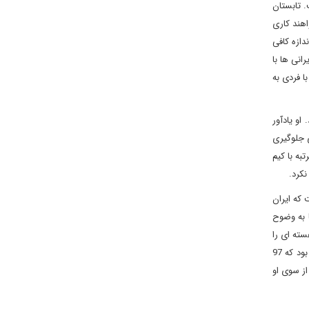
 تابستان
اهند کاری
دازه کافی
انی ها با
ا فردی به
او یادآور
 جلوگیری
به با کیم
نکرد.
 که ایران
ا به وضوح
لاح هسته ای را
داشته باشد، باز هم تولید بمب اتم چندین ماه یا حتی چندین سال طول می کشد. ذخایر اورانیوم غنی شده ایران پیش از برجام به مراتب بیشتر از حالا بود که 97
از سوی او