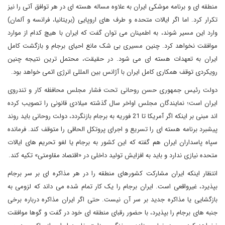
منطقه ای و برنامه موشکی ایران به علاوه مساله هسته ای در هر توافق آتی را نیز
تکرار کرد. اما اگر ایالات متحده و طرف های اروپایی (بریتانیا، فرانسه و آلمان)
وارد این مسیر شوند، به اطمینان می توان گفت که ایران با هیچ کدام از موارد
موافقت نخواهد کرد. چنین مسیری بی شک مانع احیای برجام و بازگشت کامل
ایران به تعهدات هسته ای می شود. در حقیقت، محتمل ترین نتیجه چنین
رویکردی توقف همکاری کامل ایران با آژانس بین المللی انرژی اتمی خواهد بود.
دولت رئیس جمهوری حسن روحانی تحت فشار مجلس محافظه کار و تندروی
ایران است؛ نمایندگان مجلس اواخر سال گذشته میلادی قانونی را تصویب کرده
اند مبنی بر اینکه اگر آمریکا تا 21 فوریه به برجام بازنگردد، دولت روحانی باید روند
پیشبرد برنامه هسته ای را تسریع و اجرای پروتکل الحاقی را متوقف کند. فرمانده
سپاه پاسداران ایران هم گفته که این کشور به برجام یا لغو تحریم های ایالات
متحده نیازی ندارد و باید به افزایش تولید داخلی در «اقتصاد مقاومتی» تکیه کند.
انتظار اینکه ایران مشارکت کشورهای منطقه را در هر مذاکره ای بر سر برجام
بپذیرد، غیرواقعی است. ایران برجام را یک کار تمام شده می داند که لزومی به
بازگشایی یا مذاکره جدید بر سر آن نیست. حتی اگر ایران مذاکره درباره برخی
جنبه های برجام را بپذیرد، با حضور رقبای منطقه ای خود در گفت و گوها موافقت