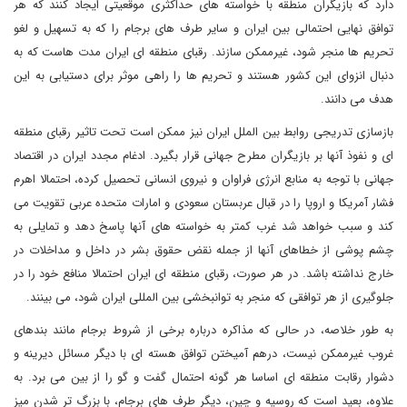
دارد که بازیگران منطقه با خواسته های حداکثری موقعیتی ایجاد کنند که هر
توافق نهایی احتمالی بین ایران و سایر طرف های برجام را که به تسهیل و لغو
تحریم ها منجر شود، غیرممکن سازند. رقبای منطقه ای ایران مدت هاست که به
دنبال انزوای این کشور هستند و تحریم ها را راهی موثر برای دستیابی به این
هدف می دانند.
بازسازی تدریجی روابط بین الملل ایران نیز ممکن است تحت تاثیر رقبای منطقه
ای و نفوذ آنها بر بازیگران مطرح جهانی قرار بگیرد. ادغام مجدد ایران در اقتصاد
جهانی با توجه به منابع انرژی فراوان و نیروی انسانی تحصیل کرده، احتمالا اهرم
فشار آمریکا و اروپا را در قبال عربستان سعودی و امارات متحده عربی تقویت می
کند و سبب خواهد شد غرب کمتر به خواسته های آنها پاسخ دهد و تمایلی به
چشم پوشی از خطاهای آنها از جمله نقض حقوق بشر در داخل و مداخلات در
خارج نداشته باشد. در هر صورت، رقبای منطقه ای ایران احتمالا منافع خود را در
جلوگیری از هر توافقی که منجر به توانبخشی بین المللی ایران شود، می بینند.
به طور خلاصه، در حالی که مذاکره درباره برخی از شروط برجام مانند بندهای
غروب غیرممکن نیست، درهم آمیختن توافق هسته ای با دیگر مسائل دیرینه و
دشوار رقابت منطقه ای اساسا هر گونه احتمال گفت و گو را از بین می برد. به
علاوه، بعید است که روسیه و چین، دیگر طرف های برجام، با بزرگ تر شدن میز