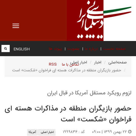
Toggle
vigation
صفحه نخست
درباره ما
عضویت
پیوند ها
ENGLISH
صفحه‌اصلی
اخبار
اخبار اصلی
تماس با ما
RSS
حضور بازیگران منطقه در مذاکرات هسته ای فراخوان «شکست» است
لزوم رویکرد مستقل آمریکا در قبال ایران
حضور بازیگران منطقه در مذاکرات هسته ای
فراخوان «شکست» است
۲۲ بهمن ۱۳۹۹ | ۰۹:۰۰
کد : ۱۹۹۹۸۳۴
اخبار اصلی
آمریکا