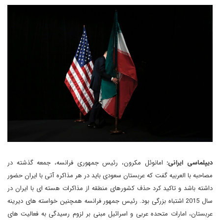
دیپلماسی ایرانی:
امانوئل مکرون، رئیس جمهوری فرانسه، جمعه گذشته در
مصاحبه با العربیه گفت که عربستان سعودی باید در هر مذاکره آتی با ایران حضور
داشته باشد و تاکید کرد حذف کشورهای منطقه از مذاکرات هسته ای با ایران در
سال 2015 اشتباه بزرگی بود. رئیس جمهور فرانسه همچنین خواسته های دیرینه
عربستان، امارات متحده عربی و اسرائیل مبنی بر لزوم رسیدگی به فعالیت های