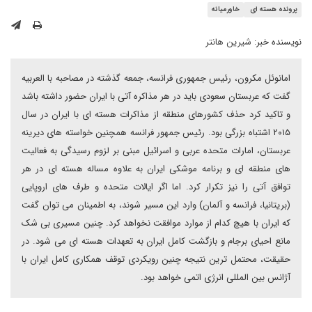
پرونده هسته ای
خاورمیانه
نویسنده خبر:
شیرین هانتر
امانوئل مکرون، رئیس جمهوری فرانسه، جمعه گذشته در مصاحبه با العربیه
گفت که عربستان سعودی باید در هر مذاکره آتی با ایران حضور داشته باشد
و تاکید کرد حذف کشورهای منطقه از مذاکرات هسته ای با ایران در سال
۲۰۱۵ اشتباه بزرگی بود. رئیس جمهور فرانسه همچنین خواسته های دیرینه
عربستان، امارات متحده عربی و اسرائیل مبنی بر لزوم رسیدگی به فعالیت
های منطقه ای و برنامه موشکی ایران به علاوه مساله هسته ای در هر
توافق آتی را نیز تکرار کرد. اما اگر ایالات متحده و طرف های اروپایی
(بریتانیا، فرانسه و آلمان) وارد این مسیر شوند، به اطمینان می توان گفت
که ایران با هیچ کدام از موارد موافقت نخواهد کرد. چنین مسیری بی شک
مانع احیای برجام و بازگشت کامل ایران به تعهدات هسته ای می شود. در
حقیقت، محتمل ترین نتیجه چنین رویکردی توقف همکاری کامل ایران با
آژانس بین المللی انرژی اتمی خواهد بود.