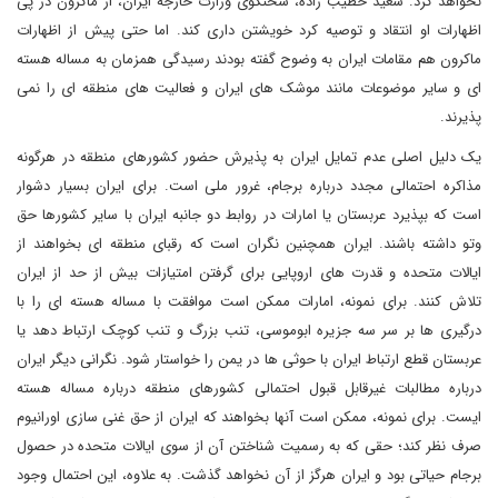
نخواهد کرد. سعید خطیب زاده، سخنگوی وزارت خارجه ایران، از ماکرون در پی
اظهارات او انتقاد و توصیه کرد خویشتن داری کند. اما حتی پیش از اظهارات
ماکرون هم مقامات ایران به وضوح گفته بودند رسیدگی همزمان به مساله هسته
ای و سایر موضوعات مانند موشک های ایران و فعالیت های منطقه ای را نمی
پذیرند.
یک دلیل اصلی عدم تمایل ایران به پذیرش حضور کشورهای منطقه در هرگونه
مذاکره احتمالی مجدد درباره برجام، غرور ملی است. برای ایران بسیار دشوار
است که بپذیرد عربستان یا امارات در روابط دو جانبه ایران با سایر کشورها حق
وتو داشته باشند. ایران همچنین نگران است که رقبای منطقه ای بخواهند از
ایالات متحده و قدرت های اروپایی برای گرفتن امتیازات بیش از حد از ایران
تلاش کنند. برای نمونه، امارات ممکن است موافقت با مساله هسته ای را با
درگیری ها بر سر سه جزیره ابوموسی، تنب بزرگ و تنب کوچک ارتباط دهد یا
عربستان قطع ارتباط ایران با حوثی ها در یمن را خواستار شود. نگرانی دیگر ایران
درباره مطالبات غیرقابل قبول احتمالی کشورهای منطقه درباره مساله هسته
ایست. برای نمونه، ممکن است آنها بخواهند که ایران از حق غنی سازی اورانیوم
صرف نظر کند؛ حقی که به رسمیت شناختن آن از سوی ایالات متحده در حصول
برجام حیاتی بود و ایران هرگز از آن نخواهد گذشت. به علاوه، این احتمال وجود