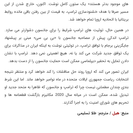
های موجود بدتر هستند» یک ستون کامل نوشت. اکنون، خارج شدن از این
مسیر صرفا با هدف خشنودسازی ترامپ، به قیمت از بین رفتن باقی مانده روابط
بریتانیا با اتحادیه اروپا تمام خواهد شد.
در همین حال، توئیت های ترامپ شرایط را برای جانسون دشوارتر می سازد.
ترامپ اندکی پیش از مصاحبه جانسون با «بی بی سی» مبنی بر پیشنهاد
جایگزینی برجام با توافق ترامپ، در توئیتی نوشت به اینکه ایران در مذاکرات برای
یک توافق جدید شرکت می کند یا نه، هیچ اهمیتی نمی دهد. ترامپ با نشان
دادن تمایل به تحقیر دیپلماسی ممکن است حمایت جانسون را از دست بدهد.
ایران تصور می کند که اروپا روند حل مناقشات را کند خواهد کرد و منتظر نتیجه
انتخابات ریاست جمهوری ایالات متحده در ماه نوامبر خواهد ماند. اما این شرط
بندی چندان مطمئنی نیست چرا که ترامپ و جانسون که ظاهرا به متحد جدید او
تبدیل شده، ممکن است در میانه سال 2020 مکانیزم بازگشت قطعنامه ها و
تحریم های شورای امنیت را به اجرا گذارند.
منبع:
هیل
/ مترجم: طلا تسلیمی