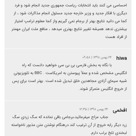
احساسی می کنند باید انتخابات ریاست جمهوری جدید انجام شود و فرد
دیگری با افکار جدید و وزیر خارجه جدید مسئول انجام مذاکرات شود ، از
کجا می دانید نتایج بهتر از برجام نمی گیریم واز کجا معلوم ترامپ امتیاز
بیشتری ندهد همیشه تغییر نتایج بهتری میدهد ، منافع ملت ایران مهمتر
از افراد هست
hiwa
۲۴ بهمن ۱۳۹۸ | ۰۹:۵۸
با نگاه به بخش فارسی بی بی سی خواهید دانست که راه
انگلیس مشخص شده و عملاً پیوستن به امریکاست . BBC به تلویزیونی
شبیه سیمای آزادی مجاهدین خلق تبدیل شده است. بهتر است برای پس
از خروج انگلیس متمرکز شوند.
افخمی
۲۴ بهمن ۱۳۹۸ | ۱۲:۳۵
جناب مزاح میفرمائید،برجامی باقی نمانده که سگ زردی سگ
زرد دیگر رابه خروج از آن ترغیب کند.درهنگام نوشتن متن مذبور ناخواسته
لبخندی تلخ برلب دارم.