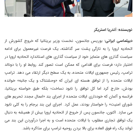
نویسنده: آندریا استریکر
دیپلماسی ایرانی:
بوریس جانسون، نخست وزیر بریتانیا که خروج کشورش از
اتحادیه اروپا را به تازگی پشت سر گذاشته، یک فرصت غیرمعمول برای ادامه
سیاست گذاری های متمایز خود از سیاست گذاری های استاندارد اتحادیه اروپا در
اختیار دارد؛ فرصت برای اقدامی که ممکن است تصور کند روابط او را با دونالد
ترامپ، رئیس جمهوری ایالات متحده، به یک سطح دیگر ارتقاء می دهد. ترامپ
ایالات متحده را از توافق هسته ای ایران که «وحشتناک و یک جانبه» خوانده
بودش، خارج کرد اما کل توافق را نابود نساخت؛ بلکه طبق خواسته بریتانیا،
فرانسه و آلمان که خودداری ایالات متحده از اجرای بند «اعمال مجدد تحریم های
شورای امنیت» را خواستار بودند، عمل کرد. اجرای این بند برجام را به کلی نابود
می سازد. اکنون، جانسون پس از خروج از اتحادیه اروپا بیش از همیشه به دنبال
یک توافق تجاری مطلوب با ایالات متحده است و به اجرا درآوردن این بند می
تواند یک راه فوق العاده برای بالا بردن روحیه ترامپ برای مذاکره باشد.