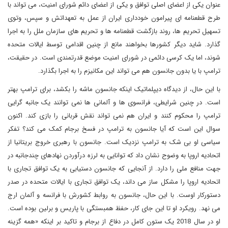
عنوان یکی از اعضای اصلی توافق و یکی از اعضای دائم شورای امنیت، می تواند با
طرح قطعنامه ای پیرامون خودداری ایران از عمل به تعهداتش و سپس، وتوی
تسهیل تحریم ها، روند بازگشت قطعنامه ها و تحریم های سازمان ملل را به اجرا
گذارد. شاید دیگر کشورها بخواهند مانع از چنین اقدامی توسط ایالات متحده
شوند، اما یک کرسی دائمی در شورای امنیت موضع قدرتمندی است. در حقیقت،
ترامپ با یا بدون جانسون هم می تواند این مکانیزم را به اجرا بگذارد.
با این حال، از دیدگاه دیپلماتیک اینکه جانسون ماشه را بکشد، برای ترامپ بهتر
است. در چنین شرایطی، فرانسوی ها و آلمانی ها نمی توانند یک جانبه گرایی
ترامپ را محکوم کنند و ایران هم نمی تواند نقش قربانی را بازی کند. اکنون
سوال این است که آیا جانسون به ترامپ در فسخ برجام کمک می کند؟ تفکر
سیاسی او بی شک به ترامپ نزدیک است. جانسون با رهبری خروج بریتانیا از
اتحادیه اروپا به وضوح نشان داد که توانایی به لرزه درآوردن نهادهای چندجانبه در
جهت منافع ملی را دارد. از آنجایی که جانسون دستیابی به یک توافق تجاری با
اتحادیه اروپا را مشکل ساز می داند، یک توافق تجاری با ایالات متحده در صدر
دستورکار اوست. با این حال، جانسون به روابط کشورش با فرانسه و آلمان ارج
می نهد. رویکرد او تا این جای کار، حفظ همبستگی با پاریس و برلین بوده است.
او در سال 2018 یک ستون کامل در دفاع از برجام و تاکید بر اینکه «همه گزینه