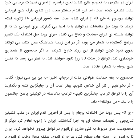
ایران در اعتراض به تحریم های شدیدالحن ترامپ، از اجرای تعهدات برجامی خود
عقب نشینی کرده است؛ اما این اقدام بیشتر سبب دور شدن طرف های اروپایی
توافق موسوم به «ای 3» از ایران شده است. سه کشور اروپایی 14 ژانویه اعلام
کردند که روند حل مناقشات در توافق را به اجرا می گذارند. برای اروپایی ها که از
توافق هسته ای ایران حمایت و دفاع می کنند، اجرای روند حل اختلاف یک تغییر
موضع گسترده به شمار می رود؛ اگر در این زمینه هماهنگ عمل کنند، می توانند
بدون نابود کردن توافق از این روند خارج شوند، اما اگر جانسون از همکاری
خودداری کند، توافق در مدت 30 روز نابود خواهد شد. به نظر می رسد که نفس
های برجام به شماره افتاده است.
جانسون به رغم حمایت طولانی مدت از برجام، اخیرا «به بی بی سی نیوز» گفت:
«اگر بخواهیم از شر آن خلاص شویم، بهتر است آن را جایگزین کنیم و بگذارید
آن را با توافق ترامپ جایگزین کنیم.» ترامپ بلافاصله در توئیتی پاسخ جانسون
را با یک «من موافقم!» داد.
«ای 3» پس روند حل اختلاف برجام را پس از آخرین قدم ایران در عقب نشینی
تدریجی از تعهدات هسته ای به اجرا گذاشتند. ایران 5 ژانویه اعلام کرد دیگر از
محدودیت های مربوط به غنی سازی اورانیوم در توافق پیروی نخواهد کرد. ایران
تا به امروز در زمینه های سطح غنی سازی اورانیوم، سقف مجاز ذخایر اورانیوم با