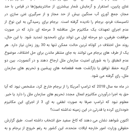
غنای پایین، استقرار و آزمایش شمار بیشتری از سانتریفیوژها در قیاس با حد
مجاز، جمع آوری آب سنگین بیش از حد مجاز و از سرگیری غنی سازی در
تاسیسات فردو، برجام را نادیده گرفته است. برجام برای رسیدگی به این نوع از
عدم اجرای تعهدات یک مکانیزم حل مناقشه 3 مرحله ای دارد که در صورت
موافقت طرفین، دو مرحله اول می تواند برای نامحدود تمدید شود. با این حال،
روند حل اختلاف در کوتاه ترین حالت ممکن تنها به 30 روز زمان نیاز دارد. هر
یک از طرف های برجام می توانند به جای منتظر ماندن برای حل اختلاف، موضوع
عدم انطباق را به شورای امنیت سازمان ملل ارجاع دهند و در آنصورت، بین دو
گزینه حفظ توافق یا بازگشت همه قطعنامه های پیشین و تحریم های سازمان
ملل، رای گرفته می شود.
در ماه مه سال 2018 که ترامپ آمریکا را از برجام خارج کرد، مشخص نبود که آیا
حق به اجرا درآوردن مکانیزم اعمال مجدد تحریم های سازمان ملل را دارد یا خیر.
معلوم نبود که ترامپ صرفا به صورت لطفی به ای 3 از اجرای این مکانیزم
خودداری کرده یا قدرتی در این زمینه نداشته است؟
اکنون شواهد نشان می دهند که کاخ سفید حق انتخاب داشته است. طبق گزارش
حقوقی وزارت امور خارجه ایالات متحده، این کشور به رغم خروج از برجام و به