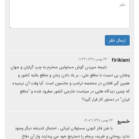
ارسال نظر
firikiani
۲۳ بهمن ۱۳۹۸ | ۱۱:۳۹
نتیجه سپردن گوش مسئولین محترم به چپ گرایان و جهان
وطنان بی نسبت با منافع ملی ، بر باد دادن زمان و منافع عالیه کشور و
همین گیر افتادن در مخمصه ترامپ و جانسون است. آیا وقت آن نرسیده
که چنین دیدگاه هایی در سیاست خارجی کشور مطرود شده و "منافع
ایران" در دستور کار قرار گیرد؟
خسرو
۲۳ بهمن ۱۳۹۸ | ۱۹:۰۲
با طرز فکر کنونی مسئولان ایرانی ، احتمال اندیشه دیگر وجود
ندارد روحانی و ظریف برجام را دسترنج خود می پندارند واز آن دفاع