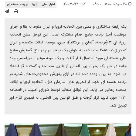
۲۰ خرداد ۱۴۰۰ | ۰۹:۰۰
کد : ۲۰۰۳۰۹۲
اخبار اصلی
اروپا
پرونده هسته ای
یک رابطه ساختاری و عملی بین اتحادیه اروپا و ایران منوط به بقا و اجرای
موفقیت آمیز برنامه جامع اقدام مشترک است. این توافق میان اتحادیه
اروپا، ای ۳ (فرانسه، آلمان و بریتانیا)، چین، روسیه، ایالات متحده و ایران
که در ژوئیه ۲۰۱۵ امضا شد، به عنوان یک توافق مهم در منع گسترش سلاح
های هسته ای مورد استقبال قرار گرفت و یک نمونه موفق از دیپلماسی چند
جانبه در حل یک بحران بین المللی از طریق مصالحه و گفت و گو قلمداد
می شود. به ایران وعده داده شد در ازای پذیرش محدودیت های شدید در
برنامه هسته ای خود، از تحریم های سازمان ملل، اتحادیه اروپا و ایالات
متحده رهایی می یابد. این توافق متعاقبا توسط شورای امنیت در قطعنامه
۲۲۳۱ مورد تایید قرار گرفت و طبق قوانین بین المللی، به تعهدی الزام آور
تبدیل شد.