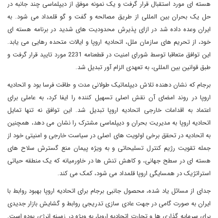
هسته ای مورد استقبال قرار گرفت و یک نمونه موفق از دیپلماسی چند جانبه در
حل یک بحران بین المللی از طریق مصالحه و گفت و گو قلمداد می شود. به
ایران وعده داده شد در ازای پذیرش محدودیت های شدید در برنامه هسته ای
خود، از تحریم های سازمان ملل، اتحادیه اروپا و ایالات متحده رهایی می یابد.
این توافق متعاقبا توسط شورای امنیت در قطعنامه 2231 مورد تایید قرار گرفت و
طبق قوانین بین المللی، به تعهدی الزام آور تبدیل شد.
برجام که نشان دهنده تلاش دیپلماتیک طولانی مدت و طاقت فرسا بود و اتحادیه
اروپا در روند امضای آن نقش اصلی تسهیل کننده را ایفا کرد، به عاملی برای
اعتماد به اقدامات خارجی اتحادیه اروپا تبدیل شد. این توافق نه تنها تمایل
اتحادیه اروپا به مدیریت بحران و دیپلماسی مشترک را نشان می دهد، همچنین
به اتحادیه در تحقق برخی اولویت های اصلی در سیاست خارجی و امنیتی خود از
جمله تقویت رژیم کنترل تسلیحاتی و به ویژه پیمان منع گسترش سلاح های
هسته ای در سطح جهانی، و کاهش تنش ها در خاورمیانه که یک منطقه حیاتی
استراتژیک در همسایگی اروپا قلمداد می شود، کمک می کند.
جدای از مسائل یاد شده، محصول جانبی برجام برای اتحادیه اروپا بهبود روابط با
ایران به صورت گامی در جهت عادی سازی تدریجی روابط و گشایش بازار جدیدی
برای سرمایه گذاری ها و تجارت اتحادیه اروپا، به ویژه در زمینه انرژی بوده است.