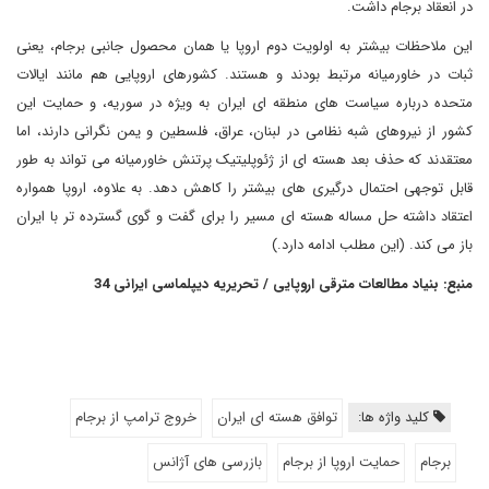
در انعقاد برجام داشت.
این ملاحظات بیشتر به اولویت دوم اروپا یا همان محصول جانبی برجام، یعنی
ثبات در خاورمیانه مرتبط بودند و هستند. کشورهای اروپایی هم مانند ایالات
متحده درباره سیاست های منطقه ای ایران به ویژه در سوریه، و حمایت این
کشور از نیروهای شبه نظامی در لبنان، عراق، فلسطین و یمن نگرانی دارند، اما
معتقدند که حذف بعد هسته ای از ژئوپلیتیک پرتنش خاورمیانه می تواند به طور
قابل توجهی احتمال درگیری های بیشتر را کاهش دهد. به علاوه، اروپا همواره
اعتقاد داشته حل مساله هسته ای مسیر را برای گفت و گوی گسترده تر با ایران
باز می کند. (این مطلب ادامه دارد.)
منبع: بنیاد مطالعات مترقی اروپایی / تحریریه دیپلماسی ایرانی 34
کلید واژه ها:
توافق هسته ای ایران
خروج ترامپ از برجام
برجام
حمایت اروپا از برجام
بازرسی های آژانس