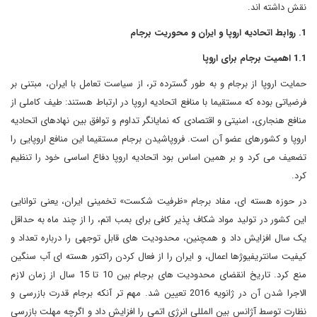
نقش داشته اند.
1. روابط اتحادیه اروپا و ایران و محوریت برجام
1.1 اهمیت برجام برای اروپا
حمایت اروپا از برجام و به طور گسترده تر، از سیاست تعامل با ایران، مبتنی بر
فرضیاتی بوده که مستقیما با منافع اتحادیه اروپا در ارتباط هستند: طیف کاملی از
منافع هنجاری، امنیتی و اقتصادی که نمایانگر تداوم و توافق بین نهادهای اتحادیه
اروپا و کشورهای عضو آن است. فروپاشیدن برجام مستقیما این منافع اروپایی را
تضعیف می کرد و بر همین اساس بود اتحادیه اروپا دفاع اساسی خود را تنظیم
کرد.
در حوزه هسته ای، مفاد برجام «ظرفیت شکست» تخمینی ایران، یعنی توانایی
این کشور در تولید مواد شکاف پذیر کافی برای بمب اتم، را از چند ماه به حداقل
یک سال افزایش داد و همچنین، محدودیت های قابل توجهی را درباره تعداد و
کیفیت سانتریفیوژها اعمال، و ایران را از فعال کردن راکتور هسته ای آب سنگین
منع کرد. تاریخ انقضای محدودیت های برجام بین 10 تا 15 سال از زمان لازم
الاجرا شدن آن در ژانویه 2016 تعیین شد. مهم تر آنکه برجام قدرت بازرسی و
نظارت توسط آژانس بین المللی انرژی اتمی را افزایش داد و اگرچه مهلت بازرسی