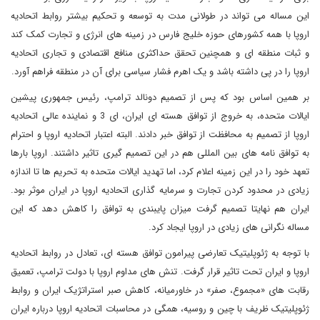
این مساله می تواند در طولانی مدت به توسعه و تحکیم بیشتر روابط اتحادیه
اروپا با همه کشورهای حوزه خلیج فارس در زمینه های انرژی و تجارت کمک کند
و ثبات منطقه ای و همچنین تحقق حداکثری منافع اقتصادی و تجاری اتحادیه
اروپا را در پی داشته باشد و یک اهرم فشار سیاسی برای آن در منطقه فراهم آورد.
بر همین اساس بود که پس از تصمیم دونالد ترامپ، رئیس جمهوری پیشین
ایالات متحده، به خروج از توافق هسته ای ایران، ای 3 و نماینده عالی اتحادیه
اروپا از تصمیم به محافظت از توافق خبر دادند. البته اعتبار اتحادیه اروپا و احترام
به توافق نامه های بین المللی هم در این تصمیم گیری تاثیر داشتند. اروپا بارها
تعهد خود را در این زمینه اعلام کرد، اما تهدید ایالات متحده به تحریم ها تا اندازه
زیادی در محدود کردن تجارت و سرمایه گذاری اتحادیه اروپا در ایران موثر بود.
ایران هم نهایتا تصمیم گرفت میزان پایبندی به توافق را کاهش دهد که این
مساله نگرانی های زیادی در اروپا ایجاد کرد.
با توجه به ژئوپلیتیک تعارضی پیرامون توافق هسته ای، تعادل در روابط اتحادیه
اروپا و ایران تحت تاثیر قرار گرفت. تنش های مداوم اروپا با دولت ترامپ، تعمیق
رقابت های «مجموع، صفر» در خاورمیانه، کاهش صبر استراتژیک ایران و روابط
ژئوپلیتیک ظریف با چین و روسیه، همگی در محاسبات اتحادیه اروپا درباره ایران