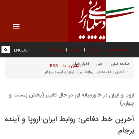
Toggle
vigation
صفحه نخست
درباره ما
عضویت
پیوند ها
ENGLISH
صفحه‌اصلی
اخبار
اخبار اصلی
تماس با ما
RSS
آخرین خط دفاعی: روابط ایران-اروپا و آینده برجام
اروپا و ایران در خاورمیانه ای در حال تغییر (بخش بیست و
چهارم)
آخرین خط دفاعی: روابط ایران-اروپا و آینده
برجام