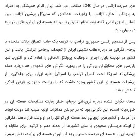
های سرزده آژانس در سال 2040 منقضی می شد، ایران الزام همیشگی به احترام
به پروتکل الحاقی آژانس را پذیرفت. همانطور که مدیرکل پیشین آژانس بین
المللی انرژی اتمی گفته بود، نظام نظارتی بر برنامه هسته ای ایران، «قوی ترین»
در جهان بود.
پس از تصمیم رئیس جمهوری ترامپ به توقف یک جانبه انطباق ایالات متحده با
برجام، نگرانی ها درباره عقب نشینی ایران از تعهدات برجامی افزایش یافت و این
کشور در نهایت پایان اجرای داوطلبانه پروتکل الحاقی را اعلام کرد و اکنون، تنها
بازرسی های مطابق ان.پی.تی را می پذیرد. نگرانی های شدیدی هم درباره حمله
پیشگیرانه آمریکا تحت کنترل ترامپ یا اسرائیل علیه ایران برای جلوگیری از
پیشرفت هسته ای این کشور وجود داشت که با ریاست جمهوری بایدن اندکی
کاهش یافته.
مساله نگران کننده درباره فروپاشی برجام، خطر رقابت تسلیحات هسته ای در
خاورمیانه است؛ این نگرانی بود که در جریان مذاکرات اولیه سبب شد دولت اوباما
در آمریکا و کشورهای اروپایی بعد هسته ای توافق را در اولویت قرار دهند. نگرانی
از اینکه عربستان سعودی یا سایر کشورها از جمله مصر و ترکیه، برای مقابله با
تهدید ایران هسته ای درصدد دستیابی به فن آوری هسته ای برآیند، نقش مهمی