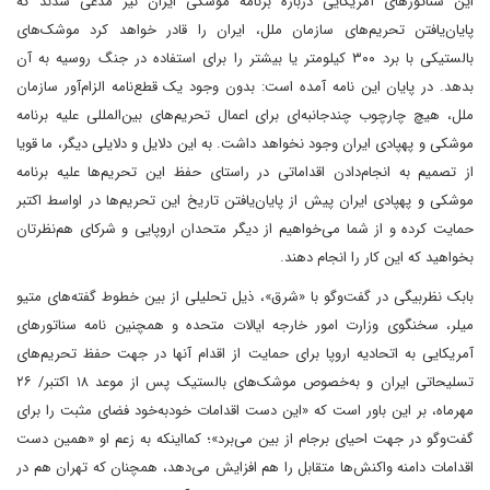
این سناتورهای آمریکایی درباره برنامه موشکی ایران نیز مدعی شدند که
پایان‌یافتن تحریم‌های سازمان ملل، ایران را قادر خواهد کرد موشک‌های
بالستیکی با برد ۳۰۰ کیلومتر یا بیشتر را برای استفاده در جنگ روسیه به آن
بدهد. در پایان این نامه آمده است: بدون وجود یک قطع‌نامه الزام‌آور سازمان
ملل، هیچ چارچوب چندجانبه‌ای برای اعمال تحریم‌های بین‌المللی علیه برنامه
موشکی و پهپادی ایران وجود نخواهد داشت. به این دلایل و دلایلی دیگر، ما قویا
از تصمیم به انجام‌دادن اقداماتی در راستای حفظ این تحریم‌ها علیه برنامه
موشکی و پهپادی ایران پیش از پایان‌یافتن تاریخ این تحریم‌ها در اواسط اکتبر
حمایت کرده و از شما می‌خواهیم از دیگر متحدان اروپایی و شرکای هم‌نظرتان
بخواهید که این کار را انجام دهند.
بابک نظربیگی در گفت‌وگو با «شرق»، ذیل تحلیلی از بین خطوط گفته‌های متیو
میلر، سخنگوی وزارت امور خارجه ایالات متحده و همچنین نامه سناتورهای
آمریکایی به اتحادیه اروپا برای حمایت از اقدام آنها در جهت حفظ تحریم‌های
تسلیحاتی ایران و به‌خصوص موشک‌های بالستیک پس از موعد ۱۸ اکتبر/ ۲۶
مهر‌ماه، بر این باور است که «این دست اقدامات خود‌به‌خود فضای مثبت را برای
گفت‌وگو در جهت احیای برجام از بین می‌برد»؛ کما‌اینکه به زعم او‌ «همین دست
اقدامات دامنه واکنش‌ها متقابل را هم افزایش می‌دهد، همچنان که تهران هم در