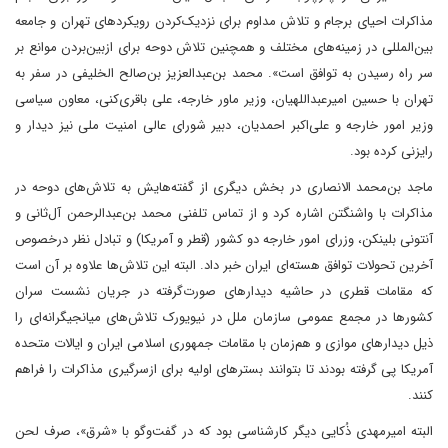
مذاکرات احیای برجام و تلاش مداوم برای نزدیک‌کردن رویکردهای تهران و جامعه
بین‌المللی در زمینه‌های مختلف و همچنین تلاش دوحه برای ازبین‌بردن موانع بر
سر راه رسیدن به توافق است». محمد بن‌عبدالعزیز بن‌صالح الخلیفی در سفر به
تهران با حسین امیرعبداللهیان، وزیر ماور خارجه، علی باقری‌کنی، معاون سیاسی
وزیر امور خارجه و علی‌اکبر احمدیان، دبیر شورای عالی امنیت ملی نیز دیدار و
رایزنی کرده بود.
ماجد بن‌محمد الانصاری در بخش دیگری از گفته‌هایش به تلاش‌های دوحه در
مذاکرات با واشنگتن اشاره کرد و از تماس تلفنی محمد بن‌عبدالرحمن آل‌ثانی و
آنتونی بلینکن، وزرای امور خارجه دو کشور (قطر و آمریکا) و تبادل نظر درخصوص
آخرین تحولات توافق هسته‌ای ایران خبر داد. البته این تلاش‌ها علاوه بر آن است
که مقامات قطری در حاشیه دیدارهای صورت‌گرفته در جریان نشست سران
کشورها در مجمع عمومی سازمان ملل در نیویورک تلاش‌های میانجیگرانه‌ای را
ذیل دیدارهای موازی و هم‌زمان با مقامات جمهوری اسلامی ایران و ایالات متحده
آمریکا پی گرفته بودند تا بتوانند بسترهای اولیه برای ازسرگیری مذاکرات را فراهم
کنند.
البته امیرمهدی ذُکایی دیگر کارشناسی بود که در گفت‌وگو با «شرق»، صرف لحن