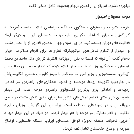
برآورده نشود، نمی‌توان از احیای برجام به‌صورت کامل سخن گفت.
دوحه همچنان امیدوار
هرچه متیو میلر به‌عنوان سخنگوی دستگاه دیپلماسی ایالات متحده آمریکا به
کلی‌گویی و بیان ادعاهای تکراری علیه برنامه هسته‌ای ایران و دیگر ابعاد
فعالیت‌های تهران بسنده کرد، در این سوی جهان همتای قطری او با لحنی مثبت
و امیدوار از تداوم تلاش‌های میانجیگرانه قطری‌ها برای انجام مذاکرات احیای
برجام گفت. آن‌گونه که ایسنا به نقل از روزنامه الشرق گزارش داد، ماجد بن‌محمد
الانصاری، سخنگوی وزارت خارجه قطر، اعلام کرده که دیدار محمد بن‌عبدالرحمن
آل‌ثانی، نخست‌وزیر و وزیر امور خارجه قطر با جیمز کلورلی، همتای انگلیسی‌اش
در چارچوب تقویت روابط دوجانبه و تداوم همکاری‌های راهبردی در تمامی
زمینه‌ها و آمادگی برای برگزاری گفت‌وگوی راهبردی دوحه است. این دیدار
همچنین در راستای تداوم تلاش‌های کشور قطر برای ایفای نقش مثبت در سطح
بین‌المللی و در زمینه‌های مختلف است. براساس این گزارش، وزرای خارجه
انگلیس و قطر به‌تازگی در دوحه با هم دیدار کردند. دو طرف در این دیدار درباره
آخرین تحولات منطقه به‌ویژه توافق هسته‌ای ایران، مسئله فلسطین، اوضاع
سوریه و اوضاع افغانستان تبادل نظر کردند.