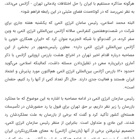
هرگونه مذاکره مستقیم با ایران را حل اختلافات پادمانی تهران - آژانس می‌داند،
به نظر نمی‌رسد که در کوتاه‌مدت فضای مثبتی در این رابطه فراهم شود».
البته محمد اسلامی، رئیس سامان انرژی اتمی که یکشنبه هفته جاری برای
شرکت در شصت‌و‌هفتمین کنفرانس سالانه آژانس بین‌المللی انرژی اتمی به وین
سفر کرده، در گفت‌وگو با شبکه الجزیره عنوان کرد که «ایران همکاری خوبی با
آژانس بین‌المللی انرژی اتمی دارد». معاون رئیس‌جمهور در بخشی از این
مصاحبه درباره اقدام اخیر تهران در اخراج هشت بارزس اروپایی آژانس با ذکر
آماری دراین‌باره سعی در تقلیل‌دادن مسئله داشت، کمااینکه اسلامی می‌گوید
«حدود ۱۲۰ بازرس آژانس بین‌المللی انرژی اتمی هم‌اکنون مورد پذیرش و اعتماد
ایران هستند و فعالیت جدی دارند. حال اگر تعداد کمی از آنها را رد کنیم، حقمان
است».
رئیس سازمان انرژی اتمی در ادامه مصاحبه با اشاره به این موضوع که ما عملکرد
بازرسان را زیر نظر داریم، بر حق تهران برای قبول یا رد حضورشان در تأسیسات
هسته‌ای کشور تأکید کرد و گفت که برخی از بازرسان به علت عملکردشان رد
شدند، این عادی و متداول است. بنابراین از منظر رئیس سازمان انرژی اتمی،
«تصمیم نپذیرفتن برخی از آنها (بازرسان آژانس) به معنای همکاری‌نکردن ایران
(با آژانس) نیست». اسلامی از ادامه همکاری ایران با آژانس خبر داد که این