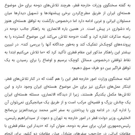
به گفته سخنگوی وزرات خارجه قطر، هرچند تلاش‌های دوحه برای حل موضوع
هسته‌ای ایران از طریق مطرح‌کردن برخی پیشنهادها و تسهیل دیدارها میان
مسئولان ایرانی و غربی ادامه دارد‌ اما درخصوص بازگشت به توافق هسته‌ای هنوز
راه دشواری در پیش است. در همین باره الانصاری به راهکار جالب دوحه در
زمینه مذکرات اشاره کرد و گفت «دوحه تلاش می‌کند این موضوع گسترده را به
پرونده‌های کوچک‌تر تفکیک کند و به‌طور جداگانه آنها را بررسی کند». در تبیین
بیشتر این راهکار مذکور این مقام قطری تأکید کرد که «ما تلاش می‌کنیم ابتدا به
نقاط توافقی درخصوص مسائل کوچک برسیم و اوضاع را برای رسیدن به یک
توافق فراگیر بین دو طرف سوق دهیم».
البته سخنگوی وزارت امور خارجه قطر این را هم گفت که در کنار تلاش‌های قطر،
ابتکار عمل‌های دیگری نیز برای حل موضوع هسته‌ای ایران وجود دارد و این
تلاش‌ها مکمل یکدیگر هستند، زیرا از دیدگاه الانصاری، مسئله هسته‌ای ایران
یک چالش بزرگ و قضیه‌ای مرکب است و از طریق یک میانجیگری نمی‌توان آن
را اداره کرد. در ادامه وی با پرداختن به سفر اخیر محمد بن‌عبدالعزیز بن‌صالح
الخلیفی، وزیر دولت قطر در امور خارجه به تهران و دعوت از سیدابراهیم رئیسی،
رئیس‌جمهوری ایران، برای سفر به دوحه، عنوان کرد که «دیدار این مقام قطری با
مقامات ایرانی در چارچوب سفرهای متبادل میان مقامات دو کشور برای انجام