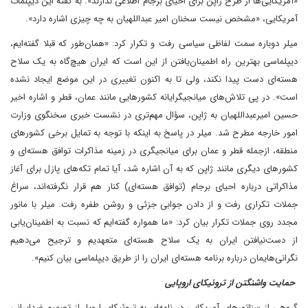
«آمریکایی‌ها از طرح ژاپن برای احیای برجام اطلاعی ندارند». به گفته این دیپلمات
آمریکایی، «مشخص نیست سخنان امیر عبداللهیان به چه چیزی اشاره دارد».
میلر دوباره سمت لفاظی سیاسی رفت و تکرار کرد: «همان‌طور که قبلا گفته‌ایم،
دیپلماسی بهترین راه اطمینان‌یافتن از این است که ایران هیچ‌گاه به یک سلاح
هسته‌ای دست پیدا نکند، ولی تا به اکنون تغییری در این موضع ایجاد نشده
است». در پی تلاش‌های میانجیگرایانه کشورهایی مانند عمان، قطر و اشاره اخیر
حسین امیرعبداللهیان به ژاپن، سؤال مهم‌تری در نشست خبری سخنگوی وزارت
امور خارجه مطرح شد. میلر در پاسخ به اینکه با توجه به تمایل برخی کشورهای
منطقه، از‌جمله قطر و عمان برای میانجیگری در زمینه مذاکرات توافق هسته‌ای و
کشورهای دیگری مانند ژاپن که به آن اشاره شد، آیا تمام تکه‌های پازل برای آغاز
مذاکراتی درباره احیای برجام (توافق هسته‌ای) کنار هم قرار نگرفته‌اند، سراغ
جملات تکراری رفت و از دادن جوابی جزئی و روشن طفره رفت. میلر با مانور
مجدد روی جملات تکرار بیان کرد: «ما همواره گفته‌ایم که نسبت به اطمینان‌یابی
از دست‌نیافتن ایران به یک سلاح هسته‌ای متعهدیم و ترجیح می‌دهیم
نگرانی‌هایمان درباره برنامه هسته‌ای ایران را از طریق دیپلماسی بیان کنیم».
حمایت واشنگتن از تروئیکای اروپایی
گروهی از سناتورهای آمریکایی در نامه‌ای به تروئیکای اروپا، از تصمیم ضدایرانی