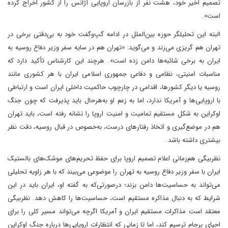
تصمیم اخیر خود، هشت نفر از بازرسان اروپایی آژانس را از کشور اخراج کرده
است».
البته این تحلیلگر حوزه بین‌الملل در ادامه گپ‌و‌گفت خود به بی‌دقتی برخی در
تهران هم گریزی می‌زند و می‌گوید: «تهران هم در سایه سفر وزیر دفاع روسیه به
ایران به برخی شائبه‌ها دامن زده است». هرچند این کارشناس تأکید دارد که
مناسبات امنیتی، نظامی و دفاعی جمهوری اسلامی ایران با هر کشوری مانند
روسیه یا دیگر کشورها، اقدامی در چارچوب حاکمیت داخلی ایران است و ارتباطی
با اروپایی‌ها و آمریکا ندارد، اما به زعم او به‌هر‌حال باید پذیرفت که چون جنگ
اوکراین به شکل مستقیم تمامیت و امنیت اروپا را نشانه رفته است، باید تهران
هم در موضع‌گیری و اتخاذ رفتارهای درست، به‌خصوص در قبال روسیه، دقت نظر
بیشتری داشته باشد.
نظربیگی هم‌زمانی اعلام تصمیم اروپا برای حفظ تحریم‌های موشک‌های بالستیک
ایران با سفر وزیر دفاع روسیه به تهران را موضوعی می‌بیند که با هر زاویه تحلیلی
می‌تواند به حساسیت‌ها دامن بزند؛ در‌صورتی‌که به گفته او، ایران باید در این
شرایط که به دنبال مذاکره مستقیم است، حساسیت‌ها را کاهش دهد. نظر‌بیگی
معتقد است مذاکرات مستقیم ایران و آمریکا اگرچه می‌تواند مسیر کلی را برای
احیای برجام ترسیم کند، اما تا زمانی که انتظارات اروپایی‌ها درباره جنگ اوکراین