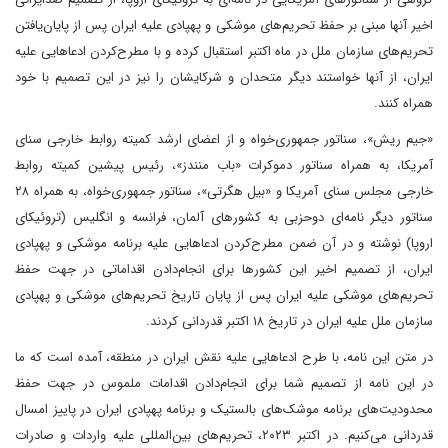
اخیر آنها مبنی بر حفظ تحریم‌های موشکی و پهپادی علیه ایران پس از پایان‌یافتن
تحریم‌های سازمان ملل در ماه اکتبر استقبال کرده و با مطرح‌کردن ادعاهایی علیه
ایران، از آنها خواستند دیگر متحدان و شرکایشان را نیز در این تصمیم با خود
همراه کنند.
«جیم ریش»، سناتور جمهوری‌خواه و از اعضای ارشد کمیته روابط خارجی سنای
آمریکا، به همراه سناتور دموکرات «باب منندز»، رئیس پیشین کمیته روابط
خارجی مجلس سنای آمریکا و «بیل هگرتی»، سناتور جمهوری‌خواه، به همراه ۲۸
سناتور دیگر نامه‌ای دو‌حزبی به کشورهای آلمان، فرانسه و انگلیس (تروئیکای
اروپا) نوشته و در آن ضمن مطرح‌کردن ادعاهایی علیه برنامه موشکی و پهپادی
ایران، از تصمیم اخیر این کشورها برای انجام‌‌دادن اقداماتی در جهت حفظ
تحریم‌های موشکی علیه ایران پس از پایان تاریخ تحریم‌های موشکی و پهپادی
سازمان ملل علیه ایران در تاریخ ۱۸ اکتبر قدردانی کردند.
در متن این نامه، با طرح ادعاهایی علیه نقش ایران در منطقه، آمده است که ما
در این نامه از تصمیم شما برای انجام‌دادن اقدامات ملموس در جهت حفظ
محدودیت‌های برنامه موشک‌های بالستیک و برنامه پهپادی ایران در پاییز امسال
قدردانی می‌کنیم. در اکتبر ۲۰۲۳، تحریم‌های بین‌المللی علیه واردات و صادرات