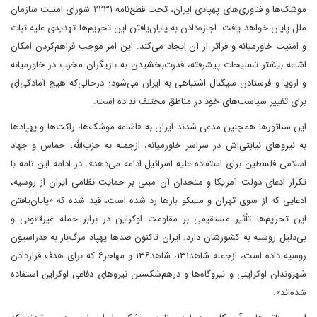
موشک‌ها و فناوری‌های پهپادی ایران، تحت قطع‌نامه ۲۲۳۱ شورای امنیت سازمان
ملل پایان خواهد یافت. اجازه‌دادن به پایان‌یافتن این تحریم‌ها تهدیدی علیه ثبات
و امنیت خاورمیانه و فراتر از آن ایجاد می‌کند. این امر موجب فراهم‌‌کردن امکان
اشاعه بیشتر تسلیحات پیشرفته، قدرت‌بخشیدن به بازیگران مخرب در خاورمیانه
و اروپا و فرستادن سیگنال اشتباهی به ایران می‌شود؛ در‌حالی‌که هیچ آمادگی‌ای
برای تغییر سیاست‌های خود در مناطق مختلف نداده است.
این سناتورها همچنین مدعی شدند ایران به «اشاعه موشک‌ها، راکت‌ها و پهپادها
به نیروهای نیابتی‌اش در سراسر خاورمیانه،‌ از‌جمله به حزب‌الله، حماس و جهاد
اسلامی فلسطین برای استفاده علیه اسرائیل ادامه می‌دهد». در ادامه این نامه با
تکرار ادعای دولت آمریکا و متحدان آن مبنی بر حمایت نظامی ایران از روسیه،
ادعایی که از سوی تهران و مسکو بارها رد شده است، قید شده که «پایان‌یافتن
این تحریم‌ها تأثیر مستقیمی بر مقاومت اوکراین در برابر حمله غیرقانونی و
بی‌دلیل روسیه به کشورشان دارد. ایران تاکنون صدها پهپاد مرگ‌بار به فدراسیون
روسیه داده است، ازجمله شاهد‌۱۳۱، شاهد‌۱۳۶ و مهاجر‌۶ که برای هدف قرار‌‌دادن
شهروندان اوکراینی و نیروگاه‌ها و درهم‌شکستن نیروهای دفاعی اوکراین استفاده
شده‌اند».