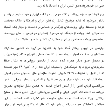
حتی در خُرده‌پرونده‌های تنش ایران و آمریکا را ندارند.
این کارشناس حوزه بین‌الملل نکته مهمی را در ادامه ارزیابی خود مطرح می‌کند و
یادآور می‌شود که نباید موضوع تبادل زندانیان ایران و آمریکا را ملاک موفقیت
دوحه و مسقط برای پرونده‌های بزرگ‌تر و حساس‌تر دانست و دچار یک اشتباه
محاسباتی شد؛ چراکه از دیدگاه او، موضوع زندانیان در قیاس با سایر پرونده‌ها
به‌خصوص پرونده هسته‌ای ایران در‌هم‌تنیدگی کمتری با سایر مقولات دارد.
نهاوندی در تبیین بیشتر گفته خود به «شرق» می‌گوید که «اکنون مذاکرات
هسته‌ای یا مذکرات احیای برجام بعد از نشست فصلی شورای حکام (سپتامبر) با
دو معضل جدی دیگر همراه شده است، از یک‌سو اروپایی‌ها به دنبال حفظ
تحریم‌های مربوط به موشک‌های بالستیک ایران بعد از ۱۸ اکتبر/ ۲۶ مهر هستند
که در تقابل با قطع‌نامه ۲۲۳۱ شورای امنیت سازمان ملل به‌عنوان ضامن اجرای
برجام قرار دارد و در طرف دیگر ایران هم اخیرا در اقدامی، بازرسان اروپایی آژانس
بین‌المللی انرژی اتمی را از کشور اخراج کردند. به همین دلیل نهاوندی تصریح
می‌کند که «اختلافات کنونی ایران و آژانس بین‌المللی انرژی اتمی دامنه و سطح
بیشتری پیدا کرده است و به سایر مقولات هم کشیده شده است». با این
خوانش، تحلیلگر حوزه بین‌الملل باور دارد که «اگر آمریکا پیش‌شرط اول برای