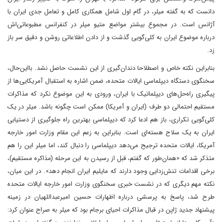
دانست که به گفته میلر، در گام اول شامل همکاری کامل و تعامل جدی ایران با
آژانس است. در مجموع بیشتر مواضع متیو میلر در کنفرانس مطبوعاتی‌اش
درباره موضوع ایران به کلی‌گویی گذشت و از دادن اطلاعاتی روشن و دقیق سر باز
زد.
بنابراین نکته خاص و اصطلاحا دندان‌گیری از این نشست حاصل نشد. با‌این‌حال،
سخنگوی دستگاه دیپلماسی ایالات متحده، ضمن اشاره به استقبال آمریکایی‌ها از
پیگیری راه‌حل‌های دیپلماتیک با ایران، ورودی به این موضوع نکرد که مذاکرات
مستقیم احتمالی دو طرف (ایران و آمریکا) ممکن است چگونه باشد. میلر در یک
کلی‌گویی تکراری، باز هم ادعا کرد که دیپلماسی بهترین راه جلوگیری از دستیابی
ایران به یک سلاح هسته‌ای است. بنابراین به زعم این مقام وزارت امور خارجه
آمریکا، ایالات متحده ترجیح می‌دهد دیپلماسی را دنبال کند، اما میلر این را هم
متذکر شد که «همان‌طور که گفتم، قبل از رسیدن به این مرحله (مذاکره مستقیم)،
برخی اقدامات تنش‌زدایی وجود دارند که مایلیم ایران انجام دهد». در این میان،
نکته مهم دیگری که در نشست خبری سخنگوی وزارت امور خارجه ایالات متحده
طرح شد، پاسخ به پرسشی درباره اظهارات حسین امیرعبداللهیان در زمینه
پیشنهاد جدید ژاپن در قبال مذاکرات احیای برجام بود که میلر به صراح عنوان کرد: