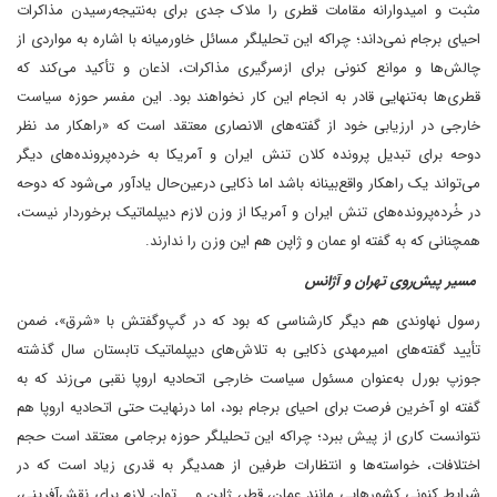
مثبت و امیدوارانه مقامات قطری را ملاک جدی برای به‌نتیجه‌رسیدن مذاکرات
احیای برجام نمی‌داند؛ چراکه این تحلیلگر مسائل خاورمیانه با اشاره به مواردی از
چالش‌ها و موانع کنونی برای ازسرگیری مذاکرات، اذعان و تأکید می‌کند که
قطری‌ها به‌تنهایی قادر به انجام این کار نخواهند بود. این مفسر حوزه سیاست
خارجی در ارزیابی خود از گفته‌های الانصاری معتقد است که «راهکار مد نظر
دوحه برای تبدیل پرونده کلان تنش ایران و آمریکا به خرده‌پرونده‌های دیگر
می‌تواند یک راهکار واقع‌بینانه باشد‌ اما ذکایی در‌عین‌حال یادآور می‌شود که دوحه
در خُرده‌پرونده‌های تنش ایران و آمریکا از وزن لازم دیپلماتیک برخوردار نیست،
همچنانی که به گفته او عمان و ژاپن هم این وزن را ندارند.
مسیر پیش‌روی تهران و آژانس
رسول نهاوندی هم دیگر کارشناسی که بود که در گپ‌و‌گفتش با «شرق»، ضمن
تأیید گفته‌های امیرمهدی ذکایی به تلاش‌های دیپلماتیک تابستان سال گذشته
جوزپ بورل به‌عنوان مسئول سیاست خارجی اتحادیه اروپا نقبی می‌زند که به
گفته او آخرین فرصت برای احیای برجام بود، اما در‌نهایت حتی اتحادیه اروپا هم
نتوانست کاری از پیش ببرد؛ چراکه این تحلیلگر حوزه برجامی معتقد است حجم
اختلافات، خواسته‌ها و انتظارات طرفین از همدیگر به قدری زیاد است که در
شرایط کنونی کشورهایی مانند عمان، قطر، ژاپن و... توان لازم برای نقش‌آفرینی،