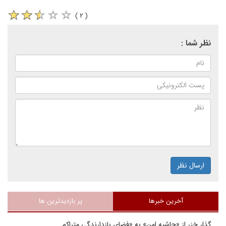
( ۲ )
نظر شما :
ارسال نظر
آخرین خبرها
پر بازدیدترین ها
گذار خزر از «حاشیه امن» به «فضای بازدارندگی متراکم