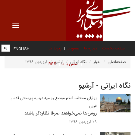
Toggle
vigation
صفحه نخست
درباره ما
عضویت
پیوند ها
ENGLISH
صفحه‌اصلی
اخبار
نگاه ایرانی
آرشیو
فروردین ۱۳۹۶
تماس با ما
RSS
نگاه ایرانی - آرشیو
زوایای مختلف اعلام موضع روسیه درباره پایتختی قدس
غربی
روس‌ها نمی‌خواهند صرفا نظاره‌گر باشند
۲۹ فروردین ۱۳۹۶