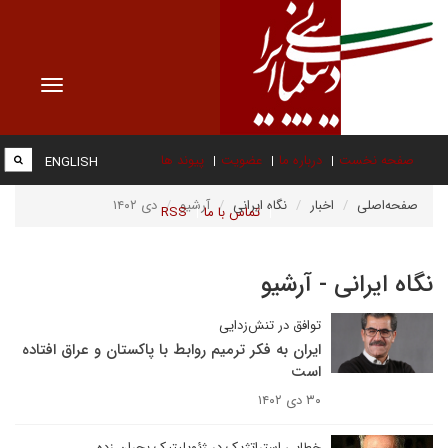
Toggle
vigation
صفحه نخست
درباره ما
عضویت
پیوند ها
ENGLISH
صفحه‌اصلی
اخبار
نگاه ایرانی
آرشیو
دی ۱۴۰۲
تماس با ما
RSS
نگاه ایرانی - آرشیو
توافق در تنش‌زدایی
ایران به فکر ترمیم روابط با پاکستان و عراق افتاده
است
۳۰ دی ۱۴۰۲
خطایی استراتژیک در ژئوپلیتیک بحران زده