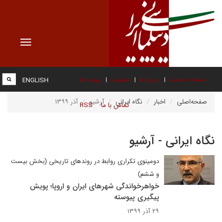
Toggle
vigation
صفحه نخست
درباره ما
عضویت
پیوند ها
ENGLISH
صفحه‌اصلی
اخبار
نگاه ایرانی
آرشیو
آذر ۱۳۹۹
تماس با ما
RSS
نگاه ایرانی - آرشیو
دومینوی تکراری روابط در روندهای تاریخی (بخش بیست
و ششم)
خواهرخواندگی شهرهای ایران و اروپا؛ پویش
پیگیری پیوسته
۲۹ آذر ۱۳۹۹