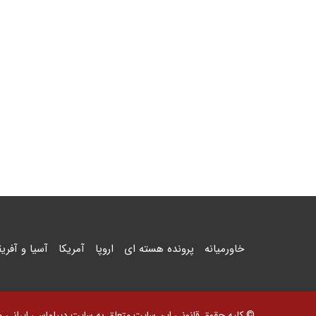
خاورمیانه
پرونده هسته ای
اروپا
آمریکا
آسیا و آفریق
© کلیه حقوق قانونی این سایت متعلق به سایت دیپلماسی ایرانی و اس