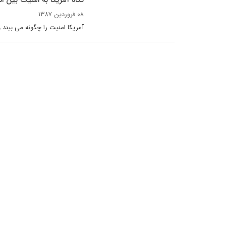
نگاه آمریکا به امنیت بین ال
۰۸ فروردین ۱۳۸۷
آمريکا امنيت را چگونه مى بيند