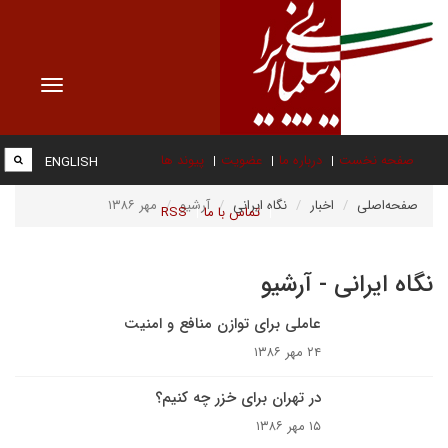
Toggle
vigation
صفحه نخست
درباره ما
عضویت
پیوند ها
ENGLISH
صفحه‌اصلی
اخبار
نگاه ایرانی
آرشیو
مهر ۱۳۸۶
تماس با ما
RSS
نگاه ایرانی - آرشیو
عاملى براى توازن منافع و امنيت
۲۴ مهر ۱۳۸۶
در تهران برای خزر چه کنیم؟
۱۵ مهر ۱۳۸۶