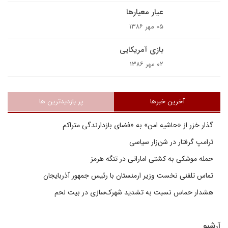
عيار معيار‌ها
۰۵ مهر ۱۳۸۶
بازى آمريکايى
۰۲ مهر ۱۳۸۶
آخرین خبرها
پر بازدیدترین ها
گذار خزر از «حاشیه امن» به «فضای بازدارندگی متراکم
ترامپ گرفتار در شن‌زار سیاسی
حمله موشکی به کشتی اماراتی در تنگه هرمز
تماس تلفنی نخست وزیر ارمنستان با رئیس جمهور آذربایجان
هشدار حماس نسبت به تشدید شهرک‌سازی در بیت‌ لحم
آرشیو