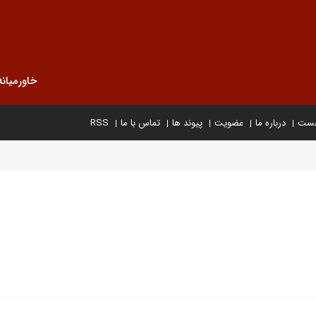
خاورمیانه
خست
درباره ما
عضویت
پیوند ها
تماس با ما
RSS