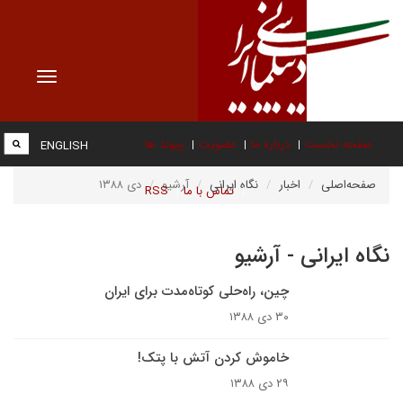
Toggle
vigation
صفحه نخست
درباره ما
عضویت
پیوند ها
ENGLISH
صفحه‌اصلی
اخبار
نگاه ایرانی
آرشیو
دی ۱۳۸۸
تماس با ما
RSS
نگاه ایرانی - آرشیو
چین، راه‌حلی کوتاه‌مدت برای ایران
۳۰ دی ۱۳۸۸
خاموش کردن آتش با پتک!
۲۹ دی ۱۳۸۸