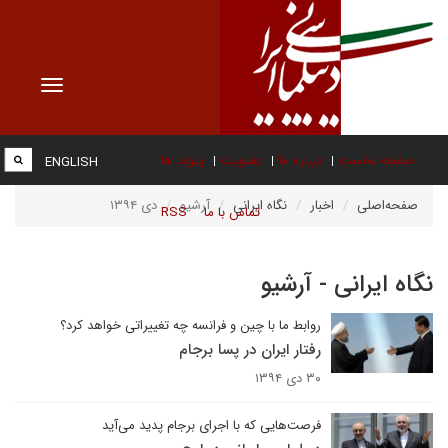
Toggle
vigation
صفحه نخست
درباره ما
عضویت
پیوند ها
ENGLISH
صفحه‌اصلی
اخبار
نگاه ایرانی
آرشیو
دی ۱۳۹۴
تماس با ما
RSS
نگاه ایرانی - آرشیو
روابط ما با چین و فرانسه چه تغییراتی خواهد کرد؟
رفتار ایران در پسا برجام
۳۰ دی ۱۳۹۴
فرصت‌هایی که با اجرای برجام پدید می‌آید