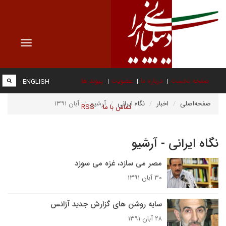
Toggle
vigation
صفحه نخست
درباره ما
عضویت
پیوند ها
ENGLISH
صفحه‌اصلی
اخبار
نگاه ایرانی
آرشیو
آبان ۱۳۹۱
تماس با ما
RSS
نگاه ایرانی - آرشیو
مصر می سازد، غزه می سوزد
۳۰ آبان ۱۳۹۱
سایه روشن های گزارش جدید آژانس
۲۸ آبان ۱۳۹۱