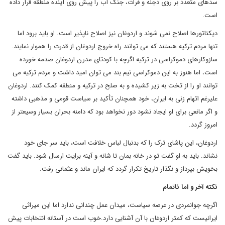
سدهای متعدد بر روی دجله و فرات، جنگ آب را پیش روی آینده منطقه قرار داده
است.
دیکتاتورها اصلاح نمی شوند و اردوغان نیز اصلاح ناپذیر است. او باید برود اما
تنها مردم ترکیه هستند که می توانند راه خروج اردوغان از قدرت را هموار نمایند.
سازوکارهای دموکراسی در ترکیه اگرچه با کودتای مدرن اردوغان صدمه خورده
است، اما هنوز به این دموکراسی نیم بند می توان امید داشت و مردم ترکیه می
توانند او را از تخت به زیر کشیده و به صلح در ترکیه و منطقه کمک کنند. اردوغان
علیرغم اتهام زنی به ایران، خود همچنان تأکید بر سیاست قومی و مذهبی داشته
و اگر مانعی برای او ایجاد نشود دور نخواهد بود که دامنه بحران بسیار وسیعتر از
امروز گردد.
اردوغان، این پاشای ترک را که بدنبال لباس خلافت است، باید سر جای خود
نشاند. باید به او گفت تو در خانه بمان تا شانه و آینه برایت ارسال شود. باید گفت
بخویش بپرداز و نگذار تاریخ تکرار گردد که ایران ماند و عثمانی رفت.
نکته آخر و اما ناتمام
اگرچه جوانمردی در عرصه سیاست، میدان عمل چندانی ندارد اما این میراثی
ایرانیست که کمتر اردوغان با آن آشنایی دارد.خوب است در آستانه انتخابات پیش