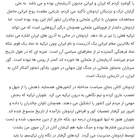
را گوشزد کردم که ایران و ایرانی مدیون آذربایجان بوده و می باشد. به ملی
گرایان ترک و نزدیکان اردوغان تأکید می کردم، بازیابی عظمت روح ایرانی حاصل
مجاهدات صفویان با ترکان عثمانی و چالدران تبلور آغاز این روند بوده است. اما
اردوغان داغدار از فروپاشی عثمانی همچنان درگیر آرزوهایی است که می تواند
ترکیه فعلی را نیز بر باد دهد. اردوغان در حالی به آذری های ایران اشاره می نماید
که بالاترین مقام ایرانی یک آذریست و نام ایران چون ترکیه نه نماد یک قوم، بلکه
نماد فرهنگی گسترده تر از جغرافیای سیاسی آن است. ضربه ای که در طول تاریخ
مردم غیرتمند آذربایجان از عثمانی ها خورده اند کمتر از روس ها نبوده است. گور
سربازان متجاوز عثمانی در جنگ اول جهانی در خوی، یادآور تجاوز آشکار آنان به
ایران، در تاریخی نزدیک است.
اردوغان کاش بجای سیاست مداخله در کشورهای همسایه، ذهنش را از جهل و
تعصب عاری کرده و نیم نگاهی به درون ترکیه می کرد. علویان ترکیه که بخش
مهمی از مردم این کشور را تشکیل می دهند، همچنان تاوان چالدران را داده و
امروز نیز گرفتار تعصبات کور و افراطی اردوغان بازآمده از تاریخ منسوخ شده اند.
علویان هنوز نه تنها شهروندان درجه دو، بلکه خارج از دین محسوب شده و تحت
شدیدترین فشارها بوده و جنگ علیه هم کیشان آنان در آن سوی مرز بشدت
توسط اردوغان مدیریت می گردد. کردهای گرفتار در نگاه پان ترکیسم، یا باید