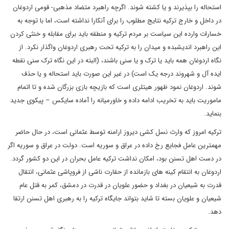
استحاله را بپذیرند و یا کشته شوند. اگرچه راهبرد متضاد مذهبی- قومی اردوغان
در داخل و خارج ترکیه نتایج مطلوب را برای آنکارا نداشته است، اما با توجه به
خسارات وارده این سیاست بر مردم ترکیه و منطقه باید برای مقابله و خنثی کردن
این راهبرد اندیشبده و میدان را به ترکیه تحت رهبری اردوغان واگذار نکرد. از
نگاه اردوغان همه باید یا ترک و یا سنی باشند، (البته در این نگاه ترک سنی نقطه
ایده آل و شهروند درجه یک است) در غیر این صورت باید استحاله و یا حذف
شوند. اردوغان نمود ظهور هیتلری است که بازیچه بازی بزرگان شده و تا اتمام
ماموریت باید به تخریب ادامه داده و خاورمیانه را آماده سایکس – پیکوی جدید
بنماید.
ترکیه امروز که وارث نسل کشی دیروز ارامنه توسط عثمانی است، در حال حاضر
مهمترین عامل فجایع رخ داده در عراق و سوریه است. دولت در عراق و سوریه اگر
در دست اهل تسنن بود، امکان نداشت ترکیه عامل بحران در این دو کشور گردد.
اردوغان به انتقام کینه های بازمانده از حقارت ناشی از فروپاشی عثمانی، انتقال
قدرت به شیعیان در بغداد و حضور علویان در قدرت در دمشق، کمر به قتل عام
شیعیان و علویان بسته تا شاید بتواند جایگاه ترکیه را به رهبری اهل تسنن ارتقا
دهد.