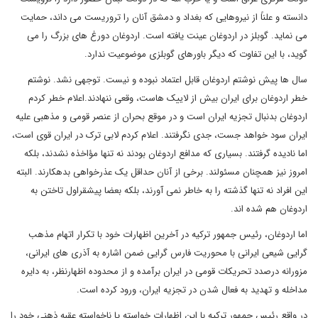
دانسته و علناً از نیروهایی که بغداد و دمشق آنان را تروریست می داند، حمایت
می نماید. گوبلز در اردوغان عینت یافته است. اردوغان دورغ های بزرگ را می
گوید، با این تفاوت که دیگر باورهای گوبلزی موضوعیت ندارد.
سال ها پیش نوشتم اردوغان قابل اعتماد نبوده و نیست. توجهی نشد. نوشتم
خطر اردوغان برای ایران بیش از لاییک هاست، وقعی ننهادند.اعلام خطر کردم
اردوغان بدنبال تجزیه ایران است و در موقع بحران از عنصر قومی و مذهبی علیه
ایران سود خواهد جست، جدی نگرفتند. اعلام کردم لابی ترک در ایران قوی است،
اما نادیده گرفتند. بسیاری که مدافع اردوغان بودند نه تنها مؤاخذه نشدند، بلکه
امروز نیز همچنان مسئولند. برخی از آنان حداقل یک عذرخواهی بدهکارند. البته
این افراد نه تنها گذشته را به خاطر نمی آورند، بلکه بعضا پیشقراول تاختن به
اردوغان هم شده اند.
اما اردوغان، رئیس جمهور ترکیه در آخرین اظهارات خود با تکرار اتهام مذهب
گرایی شیعی ایرانی با محوریت فارس گرایی ضمن اشاره به آذری های ایرانی،
مزورانه درصدد تحریکات قومی در ایران برآمده و از محدوده اظهارنظر، به دایره
مداخله و تهدید به فعال شدن در تجزیه ایران، ورود کرده است.
در واقع رئیس جمهور ترکیه با این اظهارات خواسته یا ناخواسته عقبه ذهنی خود را