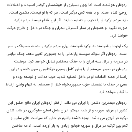
اردوغان هوشمند است اما چون بسیاری از هوشمندان گرفتار استبداد و اختلالات
روحی شده است. او با همه کس درگیر است. هر که با او نیست، دشمن است.
باید مردم ترکیه او را تادیب و تنظیم نمایند. اگر این اقدام توسط مردم ترکیه
صورت نگیرد او همچنان بر مدار گسترش بحران و جنگ در داخل و خارج حرکت
خواهد کرد.
یک اردوغان قدرتمند نه ترکیه قدرتمند، برای مردم ترکیه و منطقه خطرناک و سم
است. اردوغان اگر بتواند سیستم پارلمانی را به جمهوری تغییر دهد، جنگ نیابتی
در سوریه و عراق علیه ایران را به جنگ مستقیم تبدیل خواهد کرد. موفقیت
اردوغان در تغییر سیستم او را بطور کامل بسوی دیکتاتوری سوق داده و در این
راستا از جمله اقدامات او در داخل تصفیه شدید حزب عدالت و توسعه بوده و
سعی بر حذف یا تضعیف حزب جمهوریخواه خلق از سیستم، به اتهام واهی ارتباط
با گولن خواهد کرد.
اردوغان مهمترین دشمن را ایران می داند. از نظر اردوغان ایران مانع حضور این
کشور در عراق، سوریه و از همه مهمتر، ایران عامل اصلی جلوگیری در هاب شدن
ترکیه در انرژی می باشد. توجه داشته باشیم در حالی که سیاست های سلبی و
تخریبی ترکیه در عراق و سوریه فجایع زیادی به بار آورده است، ادامه ساختن