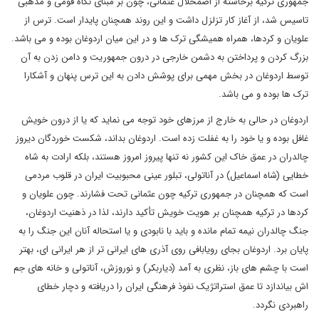
جمهوری ترکیه برخاسته از اضمحلال عثمانی، چون بر مبنای نگاه قومی و مذهبی
تاسیس شد، از آغاز کار تزلزل داشت و این روند همچنان پایدار است. ترس از
علویان و کردها، همراه همیشگی ترک ها و در این میان اردوغان بوده و می باشد.
بزرگ کردن و پرداختن به دشمن خارجی در درون جمهوریت و دامن زدن به آن
توسط اردوغان در بخش مهمی برای پوشش دادن به این ترس پنهان و آشکارا
ترک ها بوده و می باشد.
اردوغان در حالی به خارج از مرزهای خود توجه می نماید که یا از درون خویش
غافل بوده و یا خود را به غفلت زده است. اردوغان بداند، شکست خوردگان دیروز
چالدران در عمق خاک این کشور نه تنها پیروز امروز هستند، بلکه ارادت به شاه
خطایی (شاه اسماعیل) در آناتولی، تبلور عینی محبوبیت ایران در قلوب مردمی
است که همچنان در جمهوری ترکیه چون عثمانی تحت فشارند. چون علویان و
کردها در ترکیه همچنان بر هویت خویش تأکید دارند، لذا در ذهنیت اردوغان،
جنگ چالدران نیمه تمام مانده و باید با نابودی و یا استحاله آنان این جنگ را به
پایان برد. اردوغان بجای رویابافی روی آذری های ایرانی تر از هر ایرانی ای، بهتر
است با چشم های باز، نظری به آمد (دیاربکر) و نوروزش، آناتولی و خانه های جم
اش بیاندازد تا عمق استراتژیک نفوذ فرهنگی ایران را دریافته و دچار خطای
راهبردی نگردد.