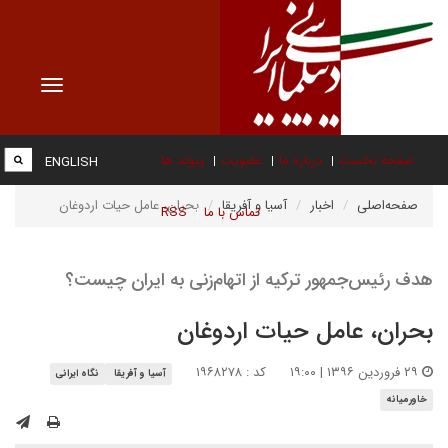
Toggle
vigation
صفحه نخست
درباره ما
عضویت
پیوند ها
ENGLISH
صفحه‌اصلی
اخبار
آسیا و آفریقا
بحران، عامل حیات اردوغان
تماس با ما
RSS
هدف رئیس‌جمهور ترکیه از اتهام‌زنی به ایران چیست؟
بحران، عامل حیات اردوغان
۲۹ فروردین ۱۳۹۶ | ۱۹:۰۰
کد : ۱۹۶۸۲۷۸
آسیا و آفریقا
نگاه ایرانی
خاورمیانه