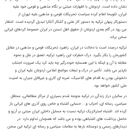
نشان داده است. اردوغان با اظهارات مبتنی بر نگاه مذهبی و قومی خود علیه
ایران، تلویحا اعلام کرده سیاست تحریکات قومی و مذهبی علیه تهران از
دستورکار پنهان ترکیه به دستور کار علنی و آشکار آنکارا تبدیل گردیده است. انتظار
می رود در گام بعدی اردوغان از حقوق اهل تسنن در ایران خصوصا کردهای ایرانی
سخن براند.
ترکیه درصدد است با دخالت در ایران، راهبرد تحریکات قومی و مذهبی در مقابل
کشورمان را بکار بگیرد. درک خطرات این راهبرد ترکیه، تعمق در علل و نحوه
مقابله با آن و اینکه با این همسایه خوددرگیر چه باید کرد یک ضرورت اجتناب
ناپذیر می باشد. تأخیر در درک و تبعات مواضع اعلامی اردوغان علیه ایران و
دلخوش بودن به اقدام های کلاسیک، ضربه ای کاری و غیرقابل جبران به امنیت
ملی کشور خواهد بود.
در سالیان دراز زندگی در ترکیه متوجه شدم بسیاری از مراکز مطالعاتی، محافل
سیاسی، رسانه ای، احزاب و... حسابی اشتباه و خاص روی آذری های ایرانی باز
کرده اند. اشتباه استراتزیک ترکیه نسبت به مسایل داخلی ایران مبتنی بر آرزو و
حاصل برداشت های اشتباهی بوده و می باشد که همچنان تداوم دارد. در
دیدارهای رسمی و دوستانه بارها به مقامات سیاسی و رسانه ای ترکیه این سخن