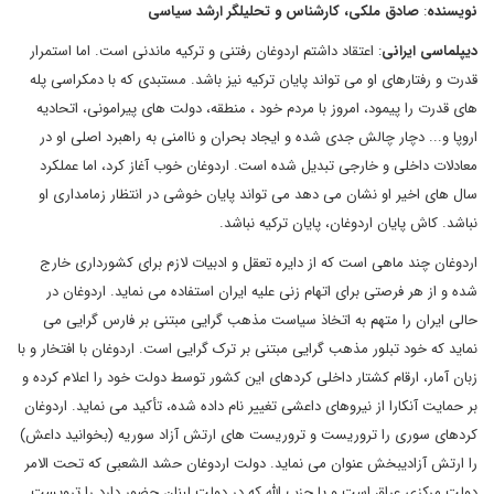
نویسنده
:
صادق ملکی، کارشناس و تحلیلگر ارشد سیاسی
دیپلماسی ایرانی
: اعتقاد داشتم اردوغان رفتنی و ترکیه ماندنی است. اما استمرار
قدرت و رفتارهای او می تواند پایان ترکیه نیز باشد. مستبدی که با دمکراسی پله
های قدرت را پیمود، امروز با مردم خود ، منطقه، دولت های پیرامونی، اتحادیه
اروپا و... دچار چالش جدی شده و ایجاد بحران و ناامنی به راهبرد اصلی او در
معادلات داخلی و خارجی تبدیل شده است. اردوغان خوب آغاز کرد، اما عملکرد
سال های اخیر او نشان می دهد می تواند پایان خوشی در انتظار زمامداری او
نباشد. کاش پایان اردوغان، پایان ترکیه نباشد.
اردوغان چند ماهی است که از دایره تعقل و ادبیات لازم برای کشورداری خارج
شده و از هر فرصتی برای اتهام زنی علیه ایران استفاده می نماید. اردوغان در
حالی ایران را متهم به اتخاذ سیاست مذهب گرایی مبتنی بر فارس گرایی می
نماید که خود تبلور مذهب گرایی مبتنی بر ترک گرایی است. اردوغان با افتخار و با
زبان آمار، ارقام کشتار داخلی کردهای این کشور توسط دولت خود را اعلام کرده و
بر حمایت آنکارا از نیروهای داعشی تغییر نام داده شده، تأکید می نماید. اردوغان
کردهای سوری را تروریست و تروریست های ارتش آزاد سوریه (بخوانید داعش)
را ارتش آزادیبخش عنوان می نماید. دولت اردوغان حشد الشعبی که تحت الامر
دولت مرکزی عراق است و یا حزب الله که در دولت لبنان حضور دارد را ترویست