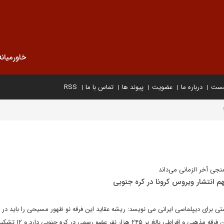
خاورمیانه
خست
درباره ما
عضویت
پیوند ها
تماس با ما
RSS
نجی آخر الزمانی می‌داند
هم انتشار ویروس کرونا در کره جنوبی
شتی برای دیپلماسی ایرانی می نویسد: ریشه عقاید این فرقه نو ظهور مسیحی را باید د
مکاشفات انجیل جستجو کرد. این فرقه مذهبی و افراطی بالغ بر ۲۴۵ 