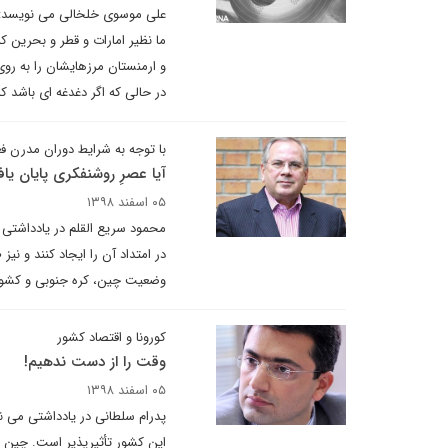
علی موسوی خلخالی می نویسد: د
ما نظیر امارات و قطر و بحرین که
و ارمنستان مرزهایشان را به روی
در حالی که اگر دغدغه ای باشد 
با توجه به شرایط دوران مدرن ف
آیا عصرِ روشنفکری پایان یا
۰۵ اسفند ۱۳۹۸
محمود سریع القلم در یادداشتی 
در امتداد آن را ایجاد کنند و ن
وضعیت چین، کره جنوبی و کشورهای عضو آسه آن (AN
کورونا و اقتصاد کشور
وقت را از دست ندهیم!
۰۵ اسفند ۱۳۹۸
پدرام سلطانی در یادداشتی می
این کشور تأثیرپذیر است. چین 