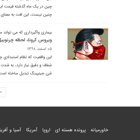
چنین نیست، این افت به معنای کاهش درآمد ۵۰۰-۲۵۰ میلیون دلاری در ماه در
بیماری واگیرداری که می تواند 
ویروس کرونا، لحظه چرنوب
۰۵ اسفند ۱۳۹۸
این واقعیت که نظام استبدادی چ
شفاف و دقیق نیاز دارد، به شد
شی جینپینگ تبدیل ساخته است
«
خاورمیانه
پرونده هسته ای
اروپا
آمریکا
آسیا و آفریق