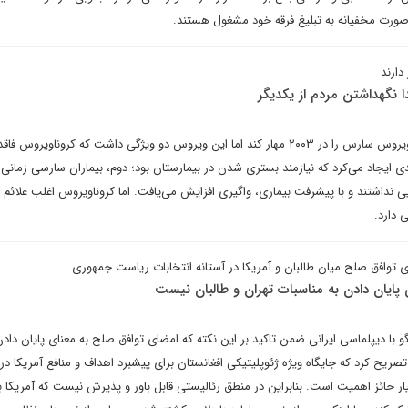
 صورت مخفیانه به تبلیغ فرقه خود مشغول هستند.
دارند
 نگهداشتن مردم از یکدیگر
رنطینه و ایزوله‌ کارآمد توانست ویروس سارس را در ۲۰۰۳ مهار کند اما این ویروس دو ویژگی داشت که کروناویر
یجاد می‌کرد که نیازمند بستری شدن در بیمارستان بود؛ دوم، بیماران سارسی زمانی 
ایی نداشتند و با پیشرفت بیماری، واگیری افزایش می‌یافت. اما کروناویروس اغلب علائم م
 دارد.
ی توافق صلح میان طالبان و آمریکا در آستانه انتخابات ریاست جمهوری
پایان دادن به مناسبات تهران و طالبان نیست
دیپلماسی ایرانی ضمن تاکید بر این نکته که امضای توافق صلح به معنای پایان دادن
ریح کرد که جایگاه ویژه ژئوپلیتیکی افغانستان برای پیشبرد اهداف و منافع آمریکا در ت
ار حائز اهمیت است. بنابراین در منطق رئالیستی قابل باور و پذیرش نیست که آمریکا 