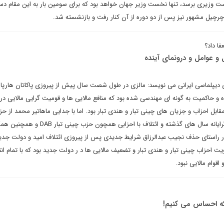
خست وزیری برسد، تنها نخست وزیر جهان خواهد بود که برای سومین بار به این مقام دس
چیل مشهور نیز پس از دو دوره از آن کنار رفت و بازنشسته شد.
ا داد؟
و عوامل و درونمای آینده
ای دیپلماسی ایرانی می نویسد: مالزی در طول شصت سال پیش از پیروزی پاکاتان هارپا
ه و حاکمیت به گونه ای مهندسی شده بود که منافع مالایی ها و قومیت گرایی مالایی در
ل احزاب و جزیان های چینی تبار و هندی تبار بود. اما با جدایی ماهاتیر محمد از حز
چرخش وی از سیاست قومیت گرایانه سال های گذشته و ائتلاف با احزابی همچون حزب 
در راستای حذف نجیب عبدالرزاق شرایط جدیدی پس از پیروزی ائتلاف امید و دولت جدید
یت احزاب چینی تبار و هندی تبار و تضعیف مالایی ها د ر دولت جدید بود که با تمام انت
اقوام مالایی نبود.
 که احساس می کنیم!