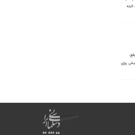
که البته
قع،
پیش روی