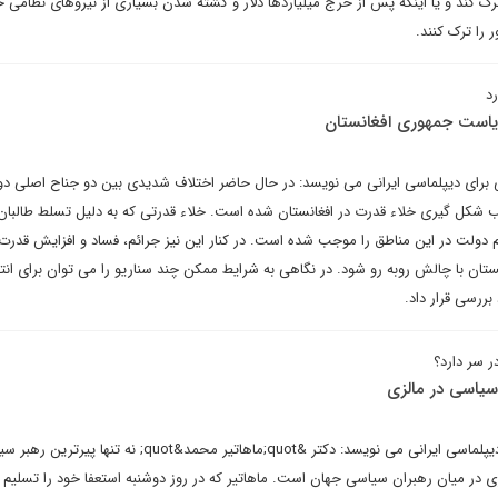
رک کند و یا اینکه پس از خرج میلیاردها دلار و کشته شدن بسیاری از نیروهای نظامی 
را ترک کنند.
د
ریاست جمهوری افغانستان
 برای دیپلماسی ایرانی می نویسد: در حال حاضر اختلاف شدیدی بین دو جناح اصلی د
 شکل گیری خلاء قدرت در افغانستان شده است. خلاء قدرتی که به دلیل تسلط طالبان 
دولت در این مناطق را موجب شده است. در کنار این نیز جرائم، فساد و افزایش قدرت 
تان با چالش روبه رو شود. در نگاهی به شرایط ممکن چند سناریو را می توان برای انت
ررسی قرار داد.
 سر دارد؟
سیاسی در مالزی
عبدالرضا عالمی در یادداشتی در دیپلماسی ایرانی می نویسد: دکتر &quot;ماهاتیر محمد&quot; نه تنها پ
ری در میان رهبران سیاسی جهان است. ماهاتیر که در روز دوشنبه استعفا خود را تسلیم 