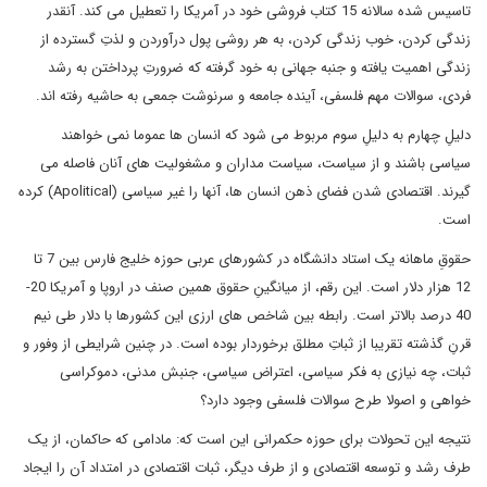
تاسیس شده سالانه 15 کتاب فروشی خود در آمریکا را تعطیل می کند. آنقدر
زندگی کردن، خوب زندگی کردن، به هر روشی پول درآوردن و لذتِ گسترده از
زندگی اهمیت یافته و جنبه جهانی به خود گرفته که ضرورتِ پرداختن به رشد
فردی، سوالات مهم فلسفی، آینده جامعه و سرنوشت جمعی به حاشیه رفته اند.
دلیلِ چهارم به دلیلِ سوم مربوط می شود که انسان ها عموما نمی خواهند
سیاسی باشند و از سیاست، سیاست مداران و مشغولیت های آنان فاصله می
گیرند. اقتصادی شدن فضای ذهن انسان ها، آنها را غیر سیاسی (Apolitical) کرده
است.
حقوقِ ماهانه یک استاد دانشگاه در کشورهای عربی حوزه خلیج فارس بین 7 تا
12 هزار دلار است. این رقم، از میانگینِ حقوق همین صنف در اروپا و آمریکا 20-
40 درصد بالاتر است. رابطه بین شاخص های ارزی این کشورها با دلار طی نیم
قرنِ گذشته تقریبا از ثباتِ مطلق برخوردار بوده است. در چنین شرایطی از وفور و
ثبات، چه نیازی به فکر سیاسی، اعتراض سیاسی، جنبش مدنی، دموکراسی
خواهی و اصولا طرح سوالات فلسفی وجود دارد؟
نتیجه این تحولات برای حوزه حکمرانی این است که: مادامی که حاکمان، از یک
طرف رشد و توسعه اقتصادی و از طرف دیگر، ثبات اقتصادی در امتداد آن را ایجاد