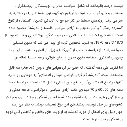
بیست درصد باقیمانده که شامل سیاست مداران، نویسندگان، روشنفکران،
محققان و خبرنگاران می شود، یا اُپراتورِ دو گروه فوق هستند و یا در حاشیه به
سر می برند. روندهای مسلط در اکثرِ جوامع به "زندگی کردن"، "استفاده از تنوعِ
گسترده زندگی" و "بی تفاوتی به آزادی سیاسی، فلسفه و اندیشه" محدود شده
است. دهه های 50، 60 و 70 میلادی عصرِ نویسندگی، روشنفکری و فلسفه بود. از
1870 تا دهه 1970، به ندرت تحصیل کرده ای پیدا می شد که متونِ فلسفی
نخوانده باشد. از فرانسه تا مصر، از آمریکا تا برزیل، از آلمان تا هند، از ایران تا
چین، روشنفکری، مطالعه متون مدرن و رمان خوانی، رسمِ مسلطِ زمانه بود.
اما تقریبا طی دهه گذشته، که حتی در گردهم‌آیی‌های داوس (Davos) هم قابل
مشاهده است، "اندیشه کم کردن فواصل طبقاتی اقتصادی" به مهمترین و شاید
"تنها موضوعِ اندیشه ای" در سطحِ بین المللی تبدیل شده است. موضوعات حاد
دهه های 50، 60 و 70 میلادی مانند آزادی سیاسی، دموکراسی، جامعه مدنی و
پاسخ گویی های مدنی، به حاشیه رانده شده اند. روشنفکران چه در غرب و چه در
کشورهای در حال توسعه، پیشگامان این نوع تغییرات بودند. به نظر می رسد
چهار دلیل برای انتقال از حوزه اندیشه به اولویت های رفاهی و کاهشِ قابلِ توجه
روشنفکران قابل طرح است.