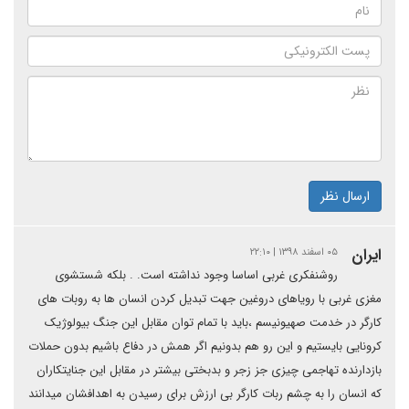
ارسال نظر
ایران
۰۵ اسفند ۱۳۹۸ | ۲۲:۱۰
روشنفکری غربی اساسا وجود نداشته است. . بلکه شستشوی
مغزی غربی با رویاهای دروغین جهت تبدیل کردن انسان ها به روبات های
کارگر در خدمت صهیونیسم ،باید با تمام توان مقابل این جنگ بیولوژیک
کرونایی بایستیم و این رو هم بدونیم اگر همش در دفاع باشیم بدون حملات
بازدارنده تهاجمی چیزی جز زجر و بدبختی بیشتر در مقابل این جنایتکاران
که انسان را به چشم ربات کارگر بی ارزش برای رسیدن به اهدافشان میدانند