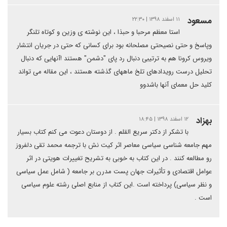
مسعود
۱۱ اسفند ۱۳۹۸ | ۲۲:۳۰
استا معظم مرحبا و حبذا ، این نوشته ی وزین و کوتاه تلنگر
وپاسخ و حتی نصیحتی مصلحانه بود برای کسانی که حتی در جریان انتشار
ویروس کرونا هم به ترتیبی دنبال رد پای "دشمن" هستند !آنهایی که دنبال
تحلیل درست رویدادهای تلخ ماههای گذشته هستند ، این مقاله می تواند
کلید حل معمای آنها باشدوو
بهزاد
۱۲ اسفند ۱۳۹۸ | ۱۸:۴۵
با تشکر از دکتر سریع القلم . از دوستان دعوت می کنم کتاب بسیار
مهم جامعه شناسی سیاسی معاصر اثر کیت نش با ترجمه محمد تقی دلفروز
رو مطالعه کنند . در این کتاب به خوبی به تشریح تغییرات هویتی در اثر
عوامل اقتصادی و تأثیرات جهان پست مدرن بر جامعه ( شامل عمل سیاسی
و نظر سیاسی) پرداخته است .این کتاب از منابع اصلی رشته علوم سیاسی
است .