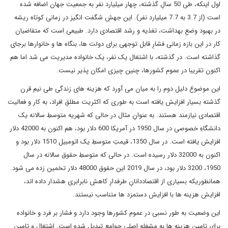
اول اینکه، طی 50 سالِ گذشته، چهار میلیارد نفر به جمعیت جهان اضافه شده
است (از 3.7 به 7.7 میلیارد نفر). این جهشِ شگفت انگیز در زمانی کوتاه ریشه
در بهبود وضعِ بهداشت، تغذیه و رشد اقتصادی دارد. طبیعی است که متقاضیان
کار در این بازه زمانی فشارِ قابل توجهی برای دولت ها، بنگاه ها و خانوارها برجای
گذاشته است. در گذشته، با اشتغال یک نفر، یک خانواده مدیریت می شد اما هم
اکنون تقریبا در عموم کشورها، چنین چیزی امکان پذیر نیست.
این موضوع دلیل دوم را به میان می آورد که هزینه های زندگی طی نیم قرن
گذشته بسیار افزایش یافته است به طوری که اکثریت مطلقِ افراد، به کار و فعالیت
اقتصادی نیازمند هستند. به عنوانِ مثال در حالی که شهریه متوسطِ سالانه یک
دانشگاهِ خصوصی در سال 1950 در آمریکا 600 دلار بود، هم اکنون به 42000 دلار
افزایش یافته است. در سال 1350، قیمتِ متوسطِ یک اتومبیل 1510 دلار بود و
اکنون به 32000 دلار رسیده است. در حالی که متوسطِ حقوق سالانه در سال
1950، 3200 دلار بود، در سال 2019 این حقوق 48000 دلار تخمین زده می شود.
همانطوریکه بسیاری از اقتصاددانانِ طرفدارِ کاهشِ نابرابری هشدار داده اند،
افزایشِ هزینه ها با افزایش دستمزد ها متناسب نیستند.
این وضعیت به طور نسبی در عموم کشورها وجود دارد و فشار بر فرد و خانواده
برای تامین هزینه ها به مشغله اصلی جوامع تبدیل شده است. اشتغال و تامینِ