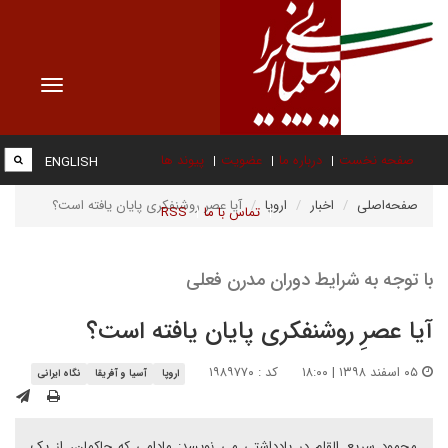
Toggle
vigation
صفحه نخست
درباره ما
عضویت
پیوند ها
ENGLISH
صفحه‌اصلی
اخبار
اروپا
آیا عصرِ روشنفکری پایان یافته است؟
تماس با ما
RSS
با توجه به شرایط دوران مدرن فعلی
آیا عصرِ روشنفکری پایان یافته است؟
۰۵ اسفند ۱۳۹۸ | ۱۸:۰۰
کد : ۱۹۸۹۷۷۰
اروپا
آسیا و آفریقا
نگاه ایرانی
محمود سریع القلم در یادداشتی می نویسد: مادامی که حاکمان، از یک