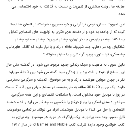
هزینه ها ، وقتِ بیشتری از شهروندان نسبت به گذشته به خود اختصاص می
دهد.
این ضرورت معاش، نوعی فردگرایی و خودمحوری ناخواسته در انسان ها ایجاد
کرده که از جامعه به خود و از دغدغه های فکری به اولویت های اقتصادی تمایل
پیدا کنند. چه در پاریس چه در تهران، چه در نیویورک چه در مسکو، چه در
شانگهای چه در دهلی، چند شهروند علاقه دارند و یا نیاز دارند که کافکا، هابرماس،
چامسکی، تولستوی، پوپر، گرامشی و یا سارتر بخوانند؟
دلیلِ سومِ ، به ماهیت و سبکِ زندگی جدید مربوط می شود. در گذشته مثل حال
این سطح از تنوع و لذت بردن از زندگی نبود. گفته می شود بین 3 تا 4 میلیارد
نفر در جهان موبایل هوشمند دارند و به هر موضوع، اندیشه و سرگرمی دسترسی
دارند. یک جوان 20 تا 30 ساله، به طورِمتوسط در سطح جهانی بین 3 تا 7 ساعت
در روز با موبایل خود مشغول است. با مشکلات اقتصادی و این همه سرگرمی،
خواندنِ داستایوفسکی یا چارلز دیکنز یا شکسپیر به چه کار می آید و کدام دغدغه
اقتصادی را حل می کند؟ با موبایل هوشمند، افراد می توانند در تمامی موضوعاتِ
قابلِ تصور، چند خط بیاموزند. یک پاراگراف در مورد هر موضوع. چه نیازی به
کتاب خواندن وجود دارد؟ شرکتِ کتاب Barnes and Noble که در سال 1917