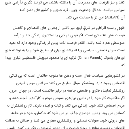
کنند و نیز ظرفیت های مدیریت آن را داشته باشند، می توانند نگران ناآرامی های
سیاسی نباشند. حداقل وضعیت چین، کره جنوبی و کشورهای عضو آسه
آن (ASEAN) این تز را حمایت می کند.
ظهورِ راستِ افراطی در شرقِ اروپا نیز ناشی از بحران های اقتصادی و کاهش
فرصت های اقتصادی است. اگر فردی در دُبی یا استانبول زندگی کند و درآمد
متوسطی هم داشته باشد، آنقدر فرصتِ لذت بردن از زندگی وجود دارد که بعید
است سوال فلسفی، سیاسی ویا اندیشه ای برای او مطرح شود و یا به نوشته های
اورهان پاموک (Orhan Pamuk) ترکیه ای یا محمود درویش فلسطینی نیازی پیدا
کند.
در کشورهایی سیاست فعال است و ذهن ها متوجه حاکمان است که بی ثباتی
اقتصادی وجود دارد. روشنفکر سوال مطرح می کند: سوالاتی مهم و کلیدی.
روشنفکر نماینده فکری و فلسفی جامعه در برابر حاکمیت است. در جهان امروز،
اگر حاکمیت کار خود را در تامین نیازهای عمومی مردم با کارآمدی انجام دهد و
مردم احساس کنند خوب زندگی می کنند و ثبات و آینده دارند، کار روشنفکران به
کسادی می رود. زمانی موضوع جذاب تر می شود که حاکمان، خود و در حلقه
های درونی خود، سوالاتِ فلسفی و روشنفکری مطرح می کنند و حداقل به عدالت
اقتصادی، تقسیم منابع و ایجاد فرصت برای عموم شهروندان فکر می کنند. تامین