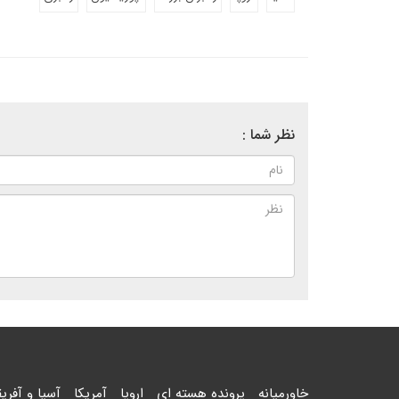
نظر شما :
خاورمیانه
پرونده هسته ای
اروپا
آمریکا
آسیا و آفریق