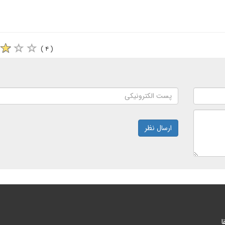
( ۴ )
ارسال نظر
ا