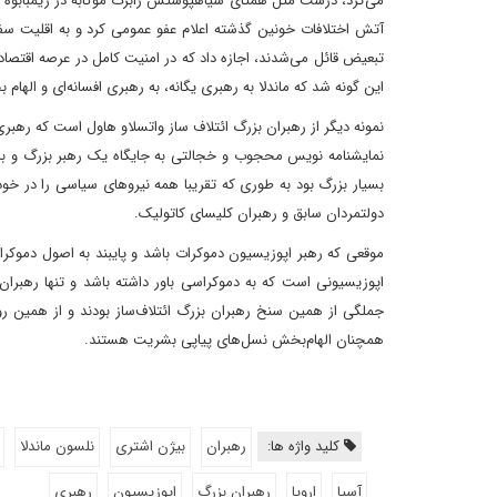
می‌کرد، درست مثل همتای سیاهپوستش رابرت موگابه در زیمبابوه که 
آتش اختلافات خونین گذشته اعلام عفو عمومی کرد و به اقلیت 
تبعیض قائل می‌شدند، اجازه داد که در امنیت کامل در عرصه اقتصا
این گونه شد که ماندلا به رهبری یگانه، به رهبری افسانه‌ای و اله
نمونه دیگر از رهبران بزرگ ائتلاف ساز واتسلاو هاول است که ره
نمایشنامه نویس محجوب و خجالتی به جایگاه یک رهبر بزرگ و با اع
بسیار بزرگ بود به طوری که تقریبا همه نیروهای سیاسی را در خو
دولتمردان سابق و رهبران کلیسای کاتولیک.
موقعی که رهبر اپوزیسیون دموکرات باشد و پایبند به اصول دموکرات
اپوزیسیونی است که به دموکراسی باور داشته باشد و تنها رهبران د
جملگی از همین سنخ رهبران بزرگ ائتلاف‌ساز بودند و از همین ر
همچنان الهام‌بخش نسل‌های پیاپی بشریت هستند.
کلید واژه ها:
رهبران
بیژن اشتری
نلسون ماندلا
آسیا
اروپا
رهبران بزرگ
اپوزیسیون
رهبری