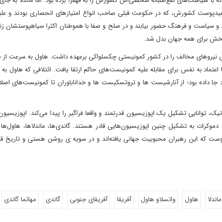
با سیاست‌های نفع‌طلبانه شخصی‌اش کشورش را به قهقرا برده بود. اما ماندلا به جای
سفیدپوست کشورش، که در حکومت قبلی صاحب انواع امتیازهای انحصاری بودند و علی
د و سیاست و فرهنگ حضور بیابند و در صلح و صفا با هموطنان اکثرا سیاهپوستشان زن
ام بخش برای همه جهان بدل شد.
بری نیروهای مخالف را در کشور کمونیستی چکسلواکی برعهده داشت. هاول به سرعت از 
تماد به نفس برای مقابله علیه کمونیست‌های حاکم ارتقا یافت. ائتلافی که هاول به 
د جا داده بود؛ از آنارشیست ها و تروتسکیست ها و خداناباوران تا کمونیست‌های اص
یک، توانایی تشکیل یک اپوزیسیون قدرتمند و واقعا فراگیر را پیدا می‌کند. اپوزیسیو
موکرات به تشکیل چنین اپوزیسیون‌هایی قادر هستند. گاندی‌ها، ماندلا‌ها، هاول‌ها 
وست که این رهبران محبوبیت جهانی یافته‌اند و در سویه ی روشن هستی و تاریخ قرار
ماندلا
هاول
واتسلاو هاول
آفریقا
آفریقای جنوبی
گاندی
مهاتما گاندی