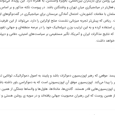
 روشن برای بازیگران بین‌المللی، به‌ویژه واشنگتن، به همراه دارد. این رویداد می‌تواند 
 فعال‌تر در میانجیگری میان تهران و واشنگتن باشد. در پیوست نکته مذکور و بر اساس
سلمان با مقامات کشورمان، احتمال آمادگی عربستان برای میانجیگری در گفت‌وگوهای ای
ت. ریاض‌ که پیش‌تر تجربه میزبانی نشست صلح اوکراین را دارد، می‌تواند از این ظرفیت
استفاده کرده و به این‌ ترتیب‌ وزن دیپلماتیک خود را در عرصه منطقه‌ای و جهانی تقوی
که نتایج مذاکرات ایران و آمریکا، تأثیر مستقیمی بر سیاست‌های امنیتی، دفاعی و دیپل
ه خواهد داشت.
سد: موقعی که رهبر اپوزیسیون دموکرات باشد و پایبند به اصول دموکراتیک، توانایی 
ر را پیدا می‌کند. اپوزیسیون موفق آن اپوزیسیونی است که به دموکراسی باور داشته باشد
پوزیسیون‌هایی قادر هستند. گاندی‌ها، ماندلا‌ها، هاول‌ها و والساها جملگی از همین 
و از همین روست که این رهبران محبوبیت جهانی یافته‌اند و در سویه ی روشن هستی و تا