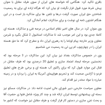
باقری تاکید کرد: هنگامی که خواسته های ایران از سوی طرف مقابل با عنوان
پیش شرط مورد قبول قرار نگرفت او بیان کرد که هرگاه اراده ای برای به رسمیت
شناختن حق ایران صورت گرفت درها و تلفن ها برای مذاکره باز است و در این
هنگام اشتون نامه ای نوشت و برای مذاکرات اعلام آمادگی کرد.
وی عنوان کرد: در سال های اخیر نظام اسلامی در عرصه فنی و مذاکرات هسته ای
کاملا جدی بود و این امر موجب شد تا مذاکرات استانبول 2 شکل بگیرد و شرمن
معاون وزیر خارجه پیام اوباما را به رهبری ایران داد و مطرح کرد که ما حق هسته
ایران را در چهارچوب ام پی تی به رسمیت می شناسیم.
وی در خصوص مذاکرات بغداد نیز بیان کرد: این مذاکرات در 3 مرحله بود که
نخستین مرحله ایجاد اعتماد سازی و تعلیق 20 درصدی بود که طرف مقابل در
قبال این موارد قبول کرد که برای راکتور آب هسته ای و برخی طرح های تعلیق
فردو با آژانس صحبت کند و تحریم هواپیمای آمریکا به ایران را بردارد و در زمینه
مبارزه با مواد مخدر نیز اقدام کند.
معاون سیاست خارجی دبیر شورای عالی امنیت ادامه داد: در مذاکرات مسکو نیز
بسته ای پیشنهادی توسط ایران ارائه شد و چند کار ویژه شامل فتوا ی حضرت آقا
و بحث غنی سازی در دستور کار قرار گرفت و طرف مقابل نیز خواست که کشور ما