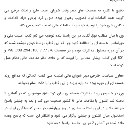
بخشیدیم.
باقری با اشاره به صحبت های دبیر وقت شورای امیت ملی و اینکه برخی می
گویند همه اقدامات او با تصویب رهبری بوده، عنوان کرد: برخی افراد اقدامات و
ناکامی های خود را توجیه کرده و به مقامات عالی نظام منتصب می کنند.
وی با بیان مطلب فوق گفت: در این راستا بنده توصیه می کنم کتاب امنیت ملی و
دیپلماسی هسته ای را مطالعه کنید چرا که این کتاب توسط فردی نوشته شده که
در آن دوره مسئول مذاکرات بوده و در صفحات 76، 177، 186، 294، 308، 798 و
801 این کتاب ایشان مطالبی را آورده که بر خلاف نظر مقامات عالی نظام عمل
کرده است.
معاون سیاست خارجی دبیر شورای عالی امنیت ملی گفت: کسانی که مدافع روند
هسته ای آن دوره بوده اند باید بروند و این کتاب را با دقت تمام بخوانند.
وی در خصوص روند مذاکرات هسته ای بیان کرد: طبق موضوعی که در آلماتی 2
بحث شد اشتون با مقامات عالی 6 کشور صحبت می کند و بعد به جلیلی پاسخ
خواهد داد و در این راستا جلسه ای در روز چهارشنبه در محل کنسولگری ایران در
استانبول میان اشتون و جلیلی برگزار می شود و انتظار آن است که پاسخ وعده
داده شده در آلماتی 2 در این جلسه پاسخ داده شود.