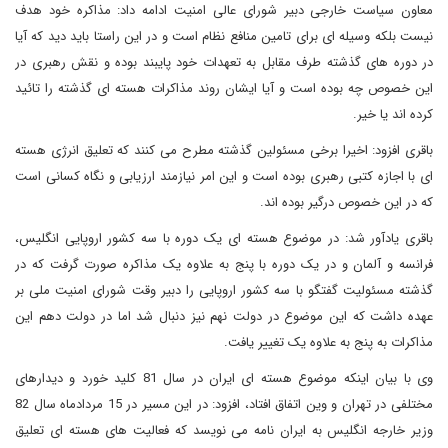
معاون سیاست خارجی دبیر شورای عالی امنیت ادامه داد: مذاکره خود هدف
نیست بلکه وسیله ای برای تامین منافع نظام است و در این راستا باید دید که آیا
در دوره های گذشته طرف مقابل به تعهدات خود پایبند بوده و نقش رهبری در
این خصوص چه بوده است و آیا ایشان روند مذاکرات هسته ای گذشته را تائید
کرده اند یا خیر.
باقری افزود: اخیرا برخی مسئولین گذشته مطرح می کنند که تعلیق انرژی هسته
ای با اجازه کتبی رهبری بوده است و این امر نیازمند ارزیابی و نگاه کسانی است
که در این خصوص درگیر بوده اند.
باقری یادآور شد: در موضوع هسته ای یک دوره با سه کشور اروپایی انگلیس،
فرانسه و آلمان و در یک دوره با پنج به علاوه یک مذاکره صورت گرفت که در
گذشته مسئولیت گفتگو با سه کشور اروپایی را دبیر وقت شورای امنیت ملی بر
عهده داشت که این موضوع در دولت نهم نیز دنبال شد اما در دولت دهم این
مذاکرات به پنج به علاوه یک تغییر یافت.
وی با بیان اینکه موضوع هسته ای ایران در سال 81 کلید خورد و دیدارهای
مختلفی در تهران و وین اتفاق افتاد، افزود: در این مسیر در 15 مردادماه سال 82
وزیر خارجه انگلیس به ایران نامه می نویسد که فعالیت های هسته ای تعلیق