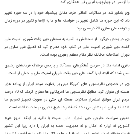
با آژانس در چهارچوب ام پی تی همکاری کند.
وی یادآور شد: در مذاکرات آلماتی طرف مقابل پیشنهاد خود را در سه حوزه تغییر
داد که این حوزه ها شامل تغییر در خواسته ها و ما به ازاها و تغییر در دوره زمان
و توقف غنی سازی 20 درصدی بود.
وی در بخش دیگری از سخنانش با اشاره به سخنان دبیر وقت شورای امنیت ملی
گفت: دبیر شورای امنیت ملی در کتاب خود مطرح کرد که تعلیق غنی سازی در
دوران اصلاحات مخالف نظر مقام معظم رهبری بوده است.
باقری ادامه داد: در جریان گفتگوهای سعدآباد و پاریس برخلاف فرمایشان رهبری
عمل شده که البته اینها گفته های دبیر وقت شورای امنیت ملی و ادعای او است.
وی در خصوص نظرسنجی های آمریکا مبنی بر رضایت مردم ایران از برنامه های
هسته ای عنوان کرد: مطابق نظرسنجی ها آمریکایی ها مطرح کردند که 70 درصد
مردم ایران موافق استمرار مذاکرات هسته ای حتی در صورت تجهیز تحریم ها
شده اند و این امر نشان می دهد که فشارها هیچ تاثیری بر ملت نداشته است.
معاون سیاست خارجی دبیر شورای عالی امنیت با تاکید بر اینکه امروز هیچ
کشوری نه ابزار؛ نه امکان و نه مدیریت حمله به ایران را دارد زیرا این کشور
قدرت منطقه است، افزود: زمانی اسرائیلی ها در 33 روز لبنان را به آشوب کشیدند