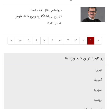
دیپلماسی قفل شده است
تهران _واشنگتن؛ روی خط قرمز
۰۲ دی ۱۴۰۴
»
10
9
8
7
6
5
4
3
2
1
«
پر کاربرد ترین کلید واژه ها
ایران
آمریکا
سوریه
روسیه