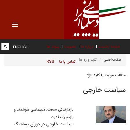
Toggle
vigation
صفحه نخست
درباره ما
عضویت
پیوند ها
ENGLISH
صفحه‌اصلی
کلید واژه ها
تماس با ما
RSS
مطالب مرتبط با کلید واژه
سیاست خارجی
بازدارندگی سخت، دیپلماسی هوشمند و
بازتعریف قدرت‌
سیاست خارجی در دوران پساجنگ