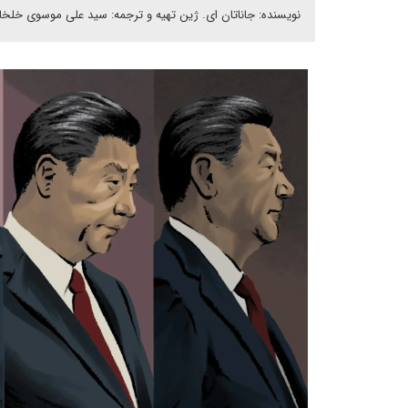
نویسنده: جاناتان ای. ژین تهیه و ترجمه: سید علی موسوی خلخا