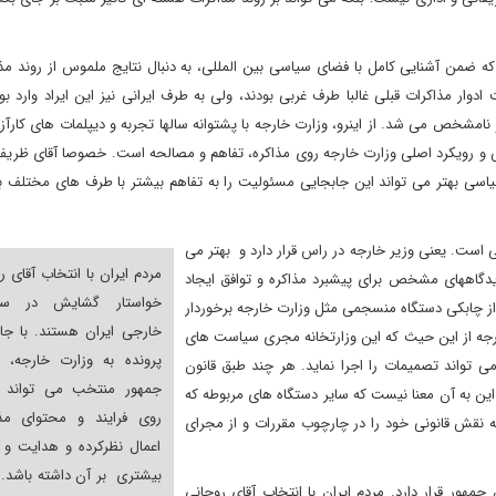
 ضمن آشنایی کامل با فضای سیاسی بین المللی، به دنبال نتایج ملموس از روند مذاک
 مذاکرات قبلی غالبا طرف غربی بودند، ولی به طرف ایرانی نیز این ایراد وارد بود
نامشخص می شد. از اینرو، وزارت خارجه با پشتوانه سالها تجربه و دیپلمات های کارآزم
 رویکرد اصلی وزارت خارجه روی مذاکره، تفاهم و مصالحه است. خصوصا آقای ظریف 
بهتر می تواند این جابجایی مسئولیت را به تفاهم بیشتر با طرف های مختلف بی
است. یعنی وزیر خارجه در راس قرار دارد و بهتر می
مردم ایران با انتخاب آقای ر
دیدگاههای مشخص برای پیشبرد مذاکره و توافق ایجاد
خواستار گشایش در س
 از چابکی دستگاه منسجمی مثل وزارت خارجه برخوردار
خارجی ایران هستند. با جا
جه از این حیث که این وزارتخانه مجری سیاست های
پرونده به وزارت خارجه، 
 تواند تصمیمات را اجرا نماید. هر چند طبق قانون
جمهور منتخب می تواند ب
ن به آن معنا نیست که سایر دستگاه های مربوطه که
روی فرایند و محتوای مذا
نقش قانونی خود را در چارچوب مقررات و از مجرای
اعمال نظرکرده و هدایت و 
بیشتری بر آن داشته باشد. 
ور قرار دارد. مردم ایران با انتخاب آقای روحانی