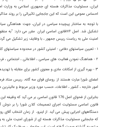
ایران، مسئولیت مذاکرات هسته ای جمهوری اسلامی به وزارت امو
احساس عمومی این است که این جابجایی تاثیراتی را بر روند مذاکرات هسته ای ایران با 1+5 و همچنین پیشبرد این
با توجه به ساختار پیچیده سیاسی در ایران، جهت هماهنگی س
تشکیل شد. اصل ۱۷۶قانون اساسی ایران مقرر می دا
امنیت ملی به ریاست رییس جمهور ، با وظایف زیر تشکیل می گردد
۱
-
تعیین سیاستهای دفاعی - امنیتی کشور در محدوده سیاستهای کل
۲
-
هماهنگ نمودن فعالیت های سیاسی ، اطلاعاتی ، اجتماعی ، فرهنگی
۳
-
بهره گیری از امکانات مادی و معنوی کشور برای مقابله با تهدی
اعضای شورا عبارت هستند از: روسای قوای سه گانه، رییس ستاد فرما
امور خارجه ، کشور ، اطلاعات، حسب مورد وزیر مربوط و عالیترین م
بنابراین از فحوای اصل 176 قانون اساسی بر می
قانون اساسی مسئولیت اجرای تصمیمات کلان شورا را بر دوش آن ن
دستگاههای اجرایی پیش می آید. از اینرو، از زمان انتخاب آقای 
که جابجایی مسئولیت مذاکرات هسته ای از شورای امنیت ملی به وزارت
و تجربه گذشته صورت گرفته است. این جابجایی صرفا یک کار تشریفا