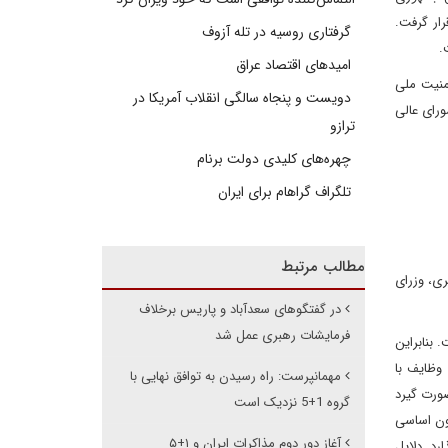
ار گرفت.
گرفتاری روسیه در تله آزوف
.
امیدهای اقتصاد عراق
منیت ملی
دویست و پنجاه سالگی انقلاب آمریکا در
شورای عالی
ترازو
چهره‌های کلیدی دولت برنام
تلگراف گراهام برای ایران
مطالب مرتبط
ری، وزرای
در گفتگوهای سعدآباد و پاریس برخلاف
فرمایشات رهبری عمل شد
ت. بنابراین
وظایف با
مهمانپرست: راه رسیدن به توافق نهایی با
صورت گیرد
گروه 1+5 نزدیک است
نون اساسی
آغاز دور دوم مذاکرات ایران و ۱+۵
رد. دلایل