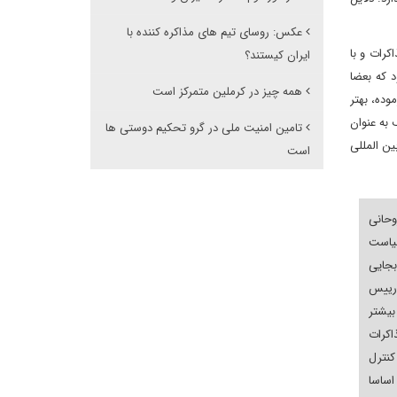
عکس: روسای تیم های مذاکره کننده با
رات و با
ایران کیستند؟
 که بعضا
همه چیز در کرملین متمرکز است
وده، بهتر
به عنوان
تامین امنیت ملی در گرو تحکیم دوستی ها
ن المللی
است
وحانی
یاست
بجایی
رییس
یشتر
کرات
کنترل
اساسا