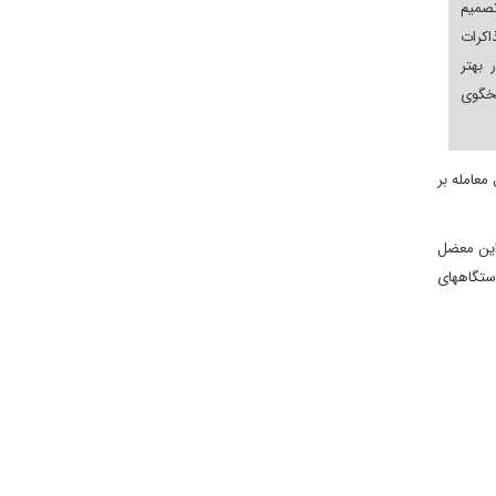
تصمیم
کرات
بهتر
گوی
معامله بر
 این معضل
ستگاههای