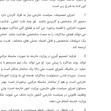
این ادعا به شرح زیر است:
1. اجرای تصمیمات سیاست خارجی نیاز به افراد کاردان دارد که
دستور کار مشخص و کاربردی باشند. هر چند علت اصلی شکست ادوار
بصورت انتزاعی با قضیه برخورد می کند و فضای کلی مذاکره مبهم و 
می تواند فضای مذاکرات را به سمت مشخصی هدایت نماید. اساس و
یک دیپلمات متخصص و قابل اعتماد بخش های مختلف قدرت سیاسی 
ترجمه کند.
2. فرایند تصمیم گیری در وزارت خارجه به صورت سلسله مراتبی 
تواند روند مذاکره را پیش ببرد. او می تواند یک تیم منسجم با 
نماید. در حالیکه، شورای امنیت ملی ذاتا یک ساختار متکثر است و
نیست. سپرده شدن مسئولیت مذاکرات هسته ای به وزارت امورخار
خارجی است و هم از ساختار سلسله مراتبی برخوردار است بهتر می
مسئول اجرای سیاست های خارجی، وزارت امور خارجه است؛ ولی ای
وظایف قانونی در سیاست خارجی کشور دارند حذف می شوند؛ بلکه 
وزارت خارجه انجام می دهند.
3. این انتقال در راستای رابطه مسئولیت و اختیارات رییس جمه