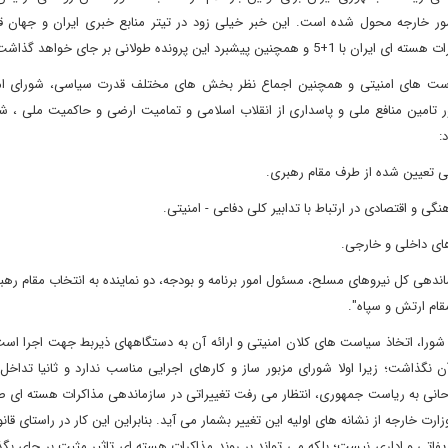
ر خارجه محول شده است. این خبر خیلی زود در تیتر منابع خبری ایران و جهان قر
 پرونده طولانی بر جای خواهد گذاشت
یاست های امنیتی و همچنین اجماع نظر بخش های مختلف قدرت سیاسی، شورای ا
رد: "به منظور تامین منافع ملی و پاسداری از انقلاب اسلامی و تمامیت ارضی و حاکمیت ملی ، 
:
ی تعیین شده از طرف مقام رهبری
.
 و اقتصادی در ارتباط با تدابیر کلی دفاعی - امنیتی
.
دهای داخلی و خارجی
.
ندهی کل نیروهای مسلح، مسئول امور برنامه و بودجه، دو نماینده به انتخاب مقام رهب
قام ارتش و سپاه
."
 آید که وظیفه این شورا، اتخاذ سیاست های کلان امنیتی و ارائه آن به دستگاههای ذیربط جهت اجرا اس
گذاشت؛ زیرا اولا شورای مزبور ساز و کارهای اجرایی مناسب ندارد و ثانیا تداخل 
روحانی به ریاست جمهوری، انتظار می رفت تغییراتی در سازماندهی مذاکرات هسته ای 
 خارجه از نشانه های اولیه این تغییر بشمار می آید. بنابراین این کار در راستای قا
تی و اداری نیست؛ بلکه می تواند بر روند مذاکرات هسته ای تاثیر مثبت بر جای بگذا