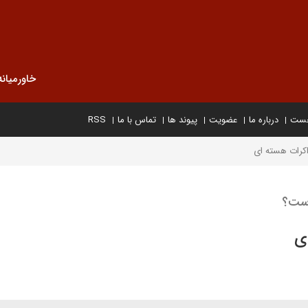
خاورمیانه
خست
درباره ما
عضویت
پیوند ها
تماس با ما
RSS
ذاکرات هسته ای
است؟
ی