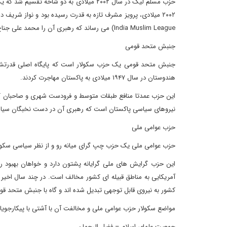
حزب مسلم لیگ در سال ۲۰۰۲ میلادی به دو ش
India Muslim League) می رساند که رهبری آن را محمد علی جناح (بنیانگذار پاکستان، معروف به قائد اعظم) به عهده داشت.
جنبش متحد قومی
جنبش متحد قومی یک حزب سکولار است که پایگاه اصلی قدرتش در
هندوستان در سال ۱۹۴۷ میلادی به پاکستان مهاجرت کردند.
این حزب عمدتا منافع طبقات متوسط و فرودست شهری و صاحبان کس
نیروهای سیاسی پاکستان است که رهبری آن در دست نخبگان سیاسی
حزب عوامی ملی
حزب عوامی ملی یک حزب چپ گرای میانه رو و از نظر سیاسی سکول
این حزب گرایش های ملی گرایانه پشتون دارد و خواهان بهبود رو
آمریکایی به مناطق قبیله ای کشور مخالف است. در چند سال اخیر 
کشور به نیروی قابل توجهی تبدیل شده اند و گاه با جنبش متحد قو
مواضع سکولار حزب عوامی ملی و مخالفت آن با آشتی با پیکارجوی
جمعیت علمای اسلام – فضل الرحمان