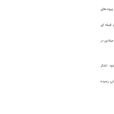
 پیوندهای
قبیله ای
مای اسلام، شاخه فضل الرحمان، بعد از انتخابات سال ۲۰۰۸ میلادی، به دولت ائتلافی به رهبری حزب مردم پاکستان پیوست و تا دسامبر ۲۰۱۰ میلادی در
ود. لشکر
اتی رسیده