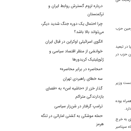
درباره لزوم گسترش روابط ایران و
ترکمنستان
چرا احتمال یک دوره جنگ شدید دیگر،
ومین حزب
می‌تواند بالا باشد؟
الگوی اسرائیلی اوکراین در قبال ایران
 در تبعید
خوانشی از منظر اقتصاد سیاسی و
ین حزب در
ژئوپلیتیک کریدورها
«محاصره در برابر محاصره»
سه خطای راهبردی تهران
ر بوتو (نخست وزیر
گذار خزر از «حاشیه امن» به «فضای
بازدارندگی متراکم
مراه بوده
ترامپ گرفتار در شن‌زار سیاسی
ارد.
حمله موشکی به کشتی اماراتی در تنگه
ی به خرج
هرمز
ه سپتامبر