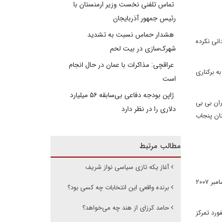
تماس تلفنی نخست وزیر ارمنستان با
رئیس جمهور آذربایجان
هشدار حماس نسبت به تشدید
اخر پیشرفت چندانی نکرده
شهرک‌سازی در بیت‌ لحم
عراقچی: مذاکرات با عمان در حال انجام
ال ۲۰۰۸ میلادی را هم در اعتراض به برکناری
است
ژاپن بودجه دفاعی بی‌سابقه ۵۶ میلیارد
ران بی بی
دلاری را در نظر دارد
ان پنجاب
مطالب مرتبط
آغاز یکه تازی سیاسی نواز شریف
او باید در سلسله ای که گذشته اش با قدرت و خونریزی گره خورده بود، نقشی محوری ایفا می کرد. بیلاوال بوتو زرداری سه روز بعد از قتل مادرش در دسامبر ۲۰۰۷
برنده واقعی این انتخابات چه کسی بود؟
حامد کرزای از هند چه می‌خواهد؟
ورد تمرکز