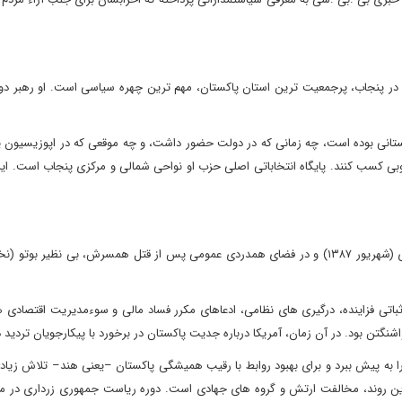
 در پنجاب، پرجمعیت ترین استان پاکستان، مهم ترین چهره سیاسی است. او رهبر د
 پاکستانی بوده است، چه زمانی که در دولت حضور داشت، و چه موقعی که در اپوزیسیون یا
خوبی کسب کنند. پایگاه انتخاباتی اصلی حزب او نواحی شمالی و مرکزی پنجاب است. ا
او که عضو حزب مردم پاکستان است، در سپتامبر سال ۲۰۰۸ میلادی (شهریور ۱۳۸۷) و در فضای همدردی عمومی پس از قتل همسرش، بی نظی
اتی فزاینده، درگیری های نظامی، ادعاهای مکرر فساد مالی و سوءمدیریت اقتصادی ه
نگتن بود. در آن زمان، آمریکا درباره جدیت پاکستان در برخورد با پیکارجویان تردید د
به پیش ببرد و برای بهبود روابط با رقیب همیشگی پاکستان –یعنی هند– تلاش زیاد
ل این روند، مخالفت ارتش و گروه های جهادی است. دوره ریاست جمهوری زرداری در ما