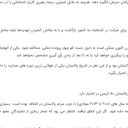
رکنان حزبش انگیزه دهد، هرچند به دلایل امنیتی، رسما رهبری کارزار انتخاباتی را در د
رین حاکم نظامی پاکستان در ماه مارس امسال (فروردین ۱۳۹۲) برای شرکت در انتخابات به کشور بازگشت و با به چالش کشیدن تهدیدها علیه 
ون اکنون ممکن است به دلیل دست کم چهار پرونده جنایی محاکمه شود. یکی از اتهاما
 او را پیگیری خواهد کرد یا نه، تا بعد از زمان رأی گیری مشخص نخواهد شد.
۲۰ میلادی، رئیس جمهوری پاکستان بود و از این نظر در تاریخ پاکستان یکی از طولانی ترین دوره های صدارت ر
اختیار بگیرد.
تیار دارد.
مسلم لیگ (شاخه قائد اعظم) در بیشتر دوره پارلمان فعلی (در فاصله سال های ۲۰۰۸ تا ۲۰۱۳ میلادی) با حزب مردم پاکستان در ائتلاف بوده
داده شود. اگر این اتفاق نیافتد، انتظار می رود که شمار زیادی از نمایندگان عضو 