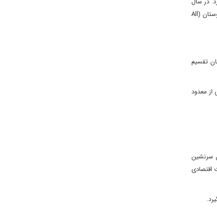
رد. در سال
۲۰۰۲ میلادی، پرویز مشرف تازه به قدرت رسیده بود و نواز شریف در تبعید به سر می برد. مسلم لیگ (شاخه قائد اعظم) تبار خود را به مسلم لیگ کل هندوستان (All
ان تقسیم
از معدود
ن سرنشین
ت اقتصادی
رد.