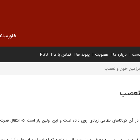
خاورمیانه
خست
درباره ما
عضویت
پیوند ها
تماس با ما
RSS
 سرزمین خون و تعصب
و تعصب
 در آن کودتاهای نظامی زیادی روی داده است و این اولین بار است که انتقال قدرت
 خبری بی .بی .سی به معرفی سیاستمدارانی پرداخته که احزابشان برای جلب آراء مردم