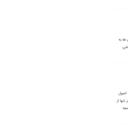
ها به
زشی
 اصول
تنها از
معه