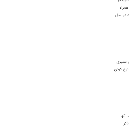
ان» در
همراه
وئد به مدت دو سال
م ستیزی
منوع کردن
 آنها
ذکر