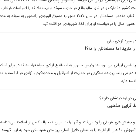
اشتی برای دیپلماسی ایرانی می نویسد: راسموس پالودان «هتاک به کتاب آسمانی مسلمان
 کشور دانمارک و در شهر مالو واقع در جنوب سوئد ترتیب داد که با اعتراضات فراوانی 
بود. در حالی که به آتش کشیدن کتاب مقدس مسلمانان در سال ۲۰۲۰ منجر به ممنوع الورودی راسمون به س
ر همین سال با درخواست او برای اخذ شهروندی موافقت کرد.
ر مورد آزادی بیان
 دارید اما مسلمانان را نه؟!
لماسی ایرانی می نویسد: رئیس جمهور به اصطلاح آزادی خواه فرانسه که در برابر اسلا
سه دم می زند، پرونده سنگینی در حمایت از اسرائیل و محدودکردن آزادی در فرانسه و م
انسه دارد.
درباره دینشان دارند؟
ط گرایی مذهبی
جنبش‌های افراطی را رد می‌کنند و آنها را به عنوان «انحراف کامل از اسلام» می‌شناسند.
آموزش مذهبی افراطی» را به عنوان دلایل اصلی پیوستن هم‌نسلان خود به این گروه‌ها 