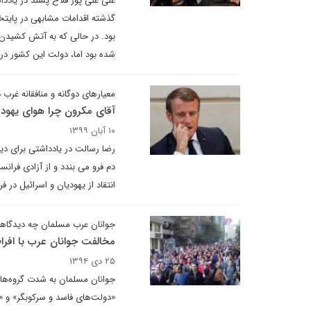
علی علی پور فلاح پسند در یادد
گذشته اقدامات مشابهی در پایتخت
شده بود اما، دولت این کشور د
معیارهای دوگانه و منافقانه غرب د
آقای مکرون چرا هوای یهود را
۱۰ آبان ۱۳۹۹
رضا رسالت در یادداشتی برای دیپ
دم فرو می بندد و از آزادی فران
انتقاد از یهودیان و اسرائیل در فر
جوانان عرب مسلمان چه دیدگاهی 
مخالفت جوانان عرب با افرا
۲۵ دی ۱۳۹۴
جوانان مسلمان به شدت گروه‌ها و 
«دولت‌های فاسد و سرکوبگر» و «