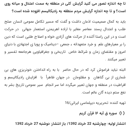
تا چه اندازه تصور می کنید گرایش کلی در منطقه به سمت اعتدال و میانه روی
است؟ و تا چه اندازه گرایش مردم منطقه به رادیکالیسم افزوده شده است؟
باید به کمال صمیمیت اذعان داشت و گفت که مسیر تکامل عمومی انسان صلح
طلب و اعتدال پسند معاصر مغایر با اراده اهریمنی استعمار جهانی در حرکت
است و در این راستا آئنده از حرکت های آزادی خواه و اصلاح طلبی است که دین
را بر معیارهای علم و خِرد متعهدانه ء جمعی –دینامیک و پویا ی اجتهادی با دنیای
امروز و مقتضای زمان و شرائط خاص تاریخی و جغرافیاویی هرجامعه تفسیر و
تعبیر میکنند .
البته نباید فراموش کرد که در حال حاضر با به راه انداختن خونریزی های بی
شماری از بی گناهان و مظلومان در جهان ظاهرأ با افزایش رادیکالیسم و
افراطیت در منطقه و جهان تعبیر میگردد اما سر انجام سیر عمومی تاریخ بشر به
نفع ستم دیده گان عالم است.
تهیه کننده: تحریریه دیپلماسی ایرانی/16
( ۱)
سوره ق آیه ۱۶ قرآن کریم
انتشار اولیه: چهارشنبه 22 خرداد 1392/ باز انتشار: دوشنبه 27 خرداد 1392