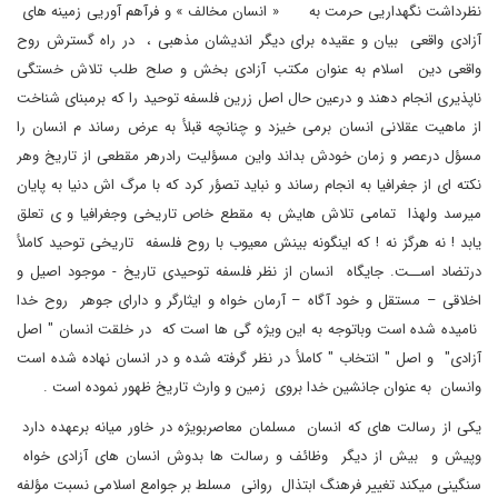
نظرداشت نگهداریی حرمت به « انسان مخالف » و فرآهم آوریی زمینه های
آزادی واقعی بیان و عقیده برای دیگر اندیشان مذهبی ، در راه گسترش روح
واقعی دین اسلام به عنوان مکتب آزادی بخش و صلح طلب تلاش خستگی
ناپذیری انجام دهند و درعین حال اصل زرین فلسفه توحید را که برمبنای شناخت
از ماهیت عقلانی انسان برمی خیزد و چنانچه قبلأ به عرض رساند م انسان را
مسؤل درعصر و زمان خودش بداند واین مسؤلیت رادرهر مقطعی از تاریخ وهر
نکته ای از جغرافیا به انجام رساند و نباید تصؤر کرد که با مرگ اش دنیا به پایان
میرسد ولهذا تمامی تلاش هایش به مقطع خاص تاریخی وجغرافیا و ی تعلق
یابد ! نه هرگز نه ! که اینگونه بینش معیوب با روح فلسفه تاریخی توحید کاملأ
درتضاد اســت. جایگاه انسان از نظر فلسفه توحیدی تاریخ - موجود اصیل و
اخلاقی – مستقل و خود آگاه – آرمان خواه و ایثارگر و دارای جوهر روح خدا
نامیده شده است وباتوجه به این ویژه گی ها است که در خلقت انسان " اصل
آزادی" و اصل " انتخاب " کاملأ در نظر گرفته شده و در انسان نهاده شده است
وانسان به عنوان جانشین خدا بروی زمین و وارث تاریخ ظهور نموده است .
یکی از رسالت های که انسان مسلمان معاصربویژه در خاور میانه برعهده دارد
وپیش و بیش از دیگر وظائف و رسالت ها بدوش انسان های آزادی خواه
سنگینی میکند تغییر فرهنگ ابتذال روانی مسلط بر جوامع اسلامی نسبت مؤلفه