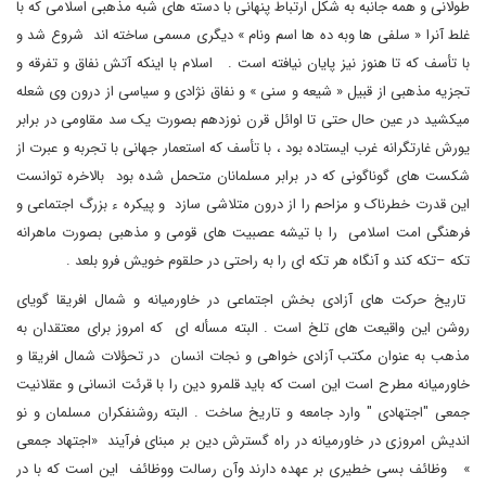
طولانی و همه جانبه به شکل ارتباط پنهانی با دسته های شبه مذهبی اسلامی که با
غلط آنرا « سلفی ها وبه ده ها اسم ونام » دیگری مسمی ساخته اند شروع شد و
با تأسف که تا هنوز نیز پایان نیافته است . اسلام با اینکه آتش نفاق و تفرقه و
تجزیه مذهبی از قبیل « شیعه و سنی » و نفاق نژادی و سیاسی از درون وی شعله
میکشید در عین حال حتی تا اوائل قرن نوزدهم بصورت یک سد مقاومی در برابر
یورش غارتگرانه غرب ایستاده بود ، با تأسف که استعمار جهانی با تجربه و عبرت از
شکست های گوناگونی که در برابر مسلمانان متحمل شده بود بالاخره توانست
این قدرت خطرناک و مزاحم را از درون متلاشی سازد و پیکره ء بزرگ اجتماعی و
فرهنگی امت اسلامی را با تیشه عصبیت های قومی و مذهبی بصورت ماهرانه
تکه –تکه کند و آنگاه هر تکه ای را به راحتی در حلقوم خویش فرو بلعد .
تاریخ حرکت های آزادی بخش اجتماعی در خاورمیانه و شمال افریقا گویای
روشن این واقیعت های تلخ است . البته مسأله ای که امروز برای معتقدان به
مذهب به عنوان مکتب آزادی خواهی و نجات انسان در تحؤلات شمال افریقا و
خاورمیانه مطرح است این است که باید قلمرو دین را با قرئت انسانی و عقلانیت
جمعی "اجتهادی " وارد جامعه و تاریخ ساخت . البته روشنفکران مسلمان و نو
اندیش امروزی در خاورمیانه در راه گسترش دین بر مبنای فرآیند «اجتهاد جمعی
» وظائف بسی خطیری بر عهده دارند وآن رسالت ووظائف این است که با در