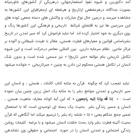
آمد دکتورین و شیوه نفوذ استعمارجهانی درهریکی از کشورهای خاورمیانه
بصورت جداگانه درهرمقطعی ازتاریخ و هرنقطه ای ازجغرافیای این کشورها به
مشاهده میرسد و درعین حال نوع مبارزات و واکنش های دسته جمعی توده های
این سرزمین ها نیز به اقتضای شرائط تاریخی و فرهنگی این کشورها رنگ و
روی دیگری به خود اختیار کرده اند. اما نباید فراموش کرد که سیر تمدن در تاریخ
بشرباساس قوانین و معیارهای فطرت هستی، مغائر با طینت شیطانی و آلوده بر
غرائز مادیی نظام سرمایه داریی بین المللی معاصر درحرکت است و این شیوه
تکامل تاریخی بنام مؤلفه «جبر تاریخ! » نیز مسمی شده است و بدون شک
انسان در تکامل هستی محکوم تن دادن به چنین « جبرتاریخی » خوانده میشود
.
نباید تعجب کرد که چگونه قرآن به مثابه کتاب کائنات ، هستی ، و انسان این
سیر تاریخی و تمدنی جوامع بشر را به مثابه یک اصل زرین چنین بیان نموده
است : «
إنا لله وإنا إلیه راجعون »
که این آیه کوتاه معارف ماهیت هستی ،
انسان و مسیر زندگی بشر بحیث یک بسته ای توحیدی است که با استعمال
ضمیر جمع متکلم یعنی « اِنا » نقشه راه بشر را ترسیم میکند اما آنگاهی که قرآن
بحیث آئینه فطرت بشر وارد بحث خلقت انسان میشود و با عرضه کلیمات روشن
زندگی اجتماعی و تمدنی انسان را در حوزه اجتماعی و حقوقی وی نشاندهی