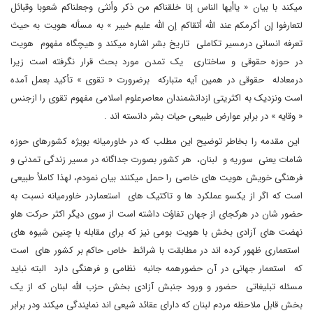
میکند با بیان « یاأیها الناس إنا خلقناکم من ذکر وأنثی وجعلناکم شعوبا وقبائل
لتعارفوا إن أکرمکم عند الله أتقاکم إن الله علیم خبیر » به مسأله هویت به حیث
تعرفه انسانی درمسیر تکاملی تاریخ بشر اشاره میکند و هیچگاه مفهوم هویت
در حوزه حقوقی و ساختاری یک تمدن مورد بحث قرار نگرفته است زیرا
درمعادله حقوقی در همین آیه متبارکه برضرورت « تقوی » تأکید بعمل آمده
است ونزدیک به اکثریتی ازدانشمندان معاصرعلوم اسلامی مفهوم تقوی را ازجنس
« وقایه » در برابر عوارض طبیعی حیات بشر دانسته اند .
این مقدمه را بخاطر توضیح این مطلب که در خاورمیانه بویژه کشورهای حوزه
شامات یعنی سوریه و لبنان، هر کشور بصورت جداگانه در مسیر زندگی تمدنی و
فرهنگی خویش هویت های خاصی را حمل میکنند بیان نمودم، لهذا کاملأ طبیعی
است که اگر از یکسو عملکرد ها و تاکتیک های استعماردر خاورمیانه نسبت به
حضور شان در هرکجای از جهان تفاؤت داشته است از سوی دیگر اکثر حرکت هاو
نهضت های آزادی بخش با هویت بومی نیز که برای مقابله با چنین شیوه های
استعماری ظهور کرده اند در مطابقت با شرائط خاص حاکم بر کشور های است
که استعمار جهانی در آن حضورهمه جانبه نظامی و فرهنگی دارد البته نباید
مسئله تبلیغاتی حضور و ورود جنبش آزادی بخش حزب الله لبنان که از یک
بخش قابل ملاحظه مردم لبنان که دارای عقائد شیعی اند نمایندگی میکند ودر برابر