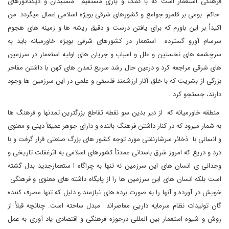
فرهنگی استعمار است که با کمک و یاری مستقیم مستبدان و دیکتاتورهای
حاکم بومی بر قلمرو جوامع و کشورهای شرقی بویژه اسلامی اِعمال میگردد. من
اکیدأ بر این باورم که برای یافتن درست و دقیق ریشه ها و زمینه های هجوم
سرسام آورو گسترده استعمار در کشورهای شرقی بویژه خاورمیانه باید به
سرچشمه های نخستین و علل و اسباب و جریان های اولیه استعمار در سرزمین
های شرقی مراجعه کرد و درعین حال رشد سریع تمدن های کهن با داشتن مفاخر
بزرگی از بشریت که با خلق آثار ارزشمند فلسفی و علمی در این سرزمین ها وجود
دارند، جستجو کرد .
منطقه خاورمیانه که از دیر بدین سو نقطه تقاطع بزرگترین تمدنها و فرهنگ ها
به شمار میرود که در کنار داشتن فرهنگ بالنده و دارای جوهر عمیقأ دینی و معنوی
و انسانی با ذخائر سرشارنفتی مورد توجه کشور های بزرگ صنعتی قرار گرفت و با
درد و دریغ که امروز شرق باستانی عمدتأ کشورهای اسلامی به اثرغفلت تاریخی و
وجدانی ی انسان های این سرزمین نه تنها به چراگاه ا ستعمارجدید بدل گشته
است بلکه انسان های این سرزمین ها را از پایگاه داشته های معنوی و فرهنگی
خویش در آورده و آنها را به صورت برده های نیازمند و ذلیل که تنها مصرف کننده
گان تولیدات نظام سرمایه داریی معاصراند مبدل ساخته است. چنانچه قبلأ از
روش و شیوه استعمار بین المللی درحوزه فرهنگی و اقتصادی یاد آوری به عمل