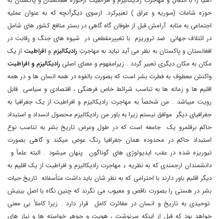
آسیا را با انتقال و مهاجرت رادیکالیزم و افراطیت ازحوزه افغانستان و پاکستان به
حوزه شامات (سوریه و عراق ) تعبیرکرد. ازسوی دیگرآنچه که به عنوان عملیه
اجتماعی به مثابه آرامش قبل از طوفان گاه گاهی در بستر منافع کشور های شامل
در ائتلاف جهانی ضد تروریزم با تغییرمقطعی در شیوه های جنگ و رقابت در
افغانستان و پاکستان به نظر می آید نباید به مهاجرتِ
رادیکالیزم
و
افراطیت
از یک
مکان به مکان دیگری تعبیر گردد . زیرامفهوم و معنای اصلی
رادیکالیزم و افراطیت
واکنش معطوف به فطرت بشر است که بصورت بالقوه در همه انسان ها و در همه
اقلیم ها و زمانه ها به تناسب شرائط خاص فرهنگی ، اقتصادی و سیاسی قابل
رویت میباشد . من شخصأ به مهاجرت رادیکالیزم و افراطیت از یک جغرافیا به
جغرافیای دیگر موافق نیستم زیرا به باور من رادیکالیزم محصول انسداد و استبداد
حاکم برقلمرو یک جامعه است که در طول وعرض تاریخ بشر به تناسب نوع
استبداد حاکم در محدوده همان جغرافیا رنگ عوض میکند و گاهی بصورت
تیوریزه شده در عقب ایدیولوژی های گوناگون پنهان میشود . البته علمأ و
دانشمندان ارجمندی که به نظریه ء مهاجرت رادیکالیزم و افراطیت از یک اقلیم به
دیگر اقلیم باور دارند با احترامی که به نظر شان باید داشت متأسفانه تاریخ حیات
بشر در هستی را بصورت ناقص و معیوب می نگرند که چنین نگاه با اصل بینیش
توحیدی به تاریخ و انسان در مغائرت کامل قرار دارد . زیرا کاملأ بی معنی
خواهد بود که قبل از اینکه سرنوشت ، هویت و جوهر خواسته ها و نیاز های