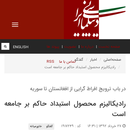
Toggle
vigation
صفحه نخست
درباره ما
عضویت
پیوند ها
ENGLISH
صفحه‌اصلی
اخبار
گفتگو
تماس با ما
RSS
رادیکالیزم محصول استبداد حاکم بر جامعه است
در باب ترویج افراط گرایی از افغانستان تا سوریه
رادیکالیزم محصول استبداد حاکم بر جامعه
است
۲۷ خرداد ۱۳۹۲ | ۱۶:۳۱
کد : ۱۹۱۷۲۴۹
گفتگو
خاورمیانه