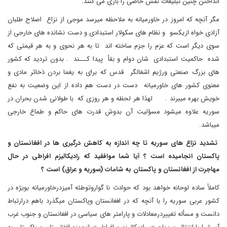
انداختن چنین تبلیغات نقش خاصی را بازی می کنند.
مگر آنچه که امروز در خاورمیانه به ملاحظه میرسد موجی از نزاع اصلاح طلبان
آزادی خواه ازیکسو و نظام های سکولار استبدادی و دست نشانده های خارجی از
سوی دیگر است که عزم را جزم ساخته اند تا به هر نحوی و به هر قیمتی که
شده حاکمیت استبدادی شان دوام و بقأ پیدا کـــند . بدون تردید که کشور
های بزرگ صنعتی ورژیم اشغالگر قدس که برای به یغما بردن ذخائر مادی و
معنوی کشور های خاورمیانه دست در دست هم داده از این وضعیت به نفع
خویش بهره میبرند . لهذا هر لحظه و هر روزی که با طولانی شدن بحران در
سوریه علاوه میشود مسؤلیت آن بدوش قدرت های حاکم و طماع خارجی
میباشد.
تشدید نزاع های سوریه تا چه اندازه به کاهش درگیری ها در افغانستان و
پاکستان انجامیده است ؟ آیا شما موافقید که رادیکالیزم افراطی در حال
مهاجرت از افغانستان و پاکستان به شامات (سوریه و عراق) است ؟
کاملأ ساده لوحانه خواهد بود که حوادث نا گواروتوطئه آمیزدرخاورمیانه بویژه در
کشور عربی سوریه را با آنچه که در افغانستان وپاکستان میگذرد باهم درارتباط
دانست و مسأله تغییردرمعادلات و پارامتر های سیاسی در افغانستان و جنوب غرب