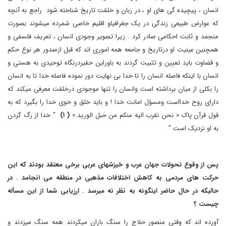
انسان ، پیچیده گی های او ، در زبان و خلقت تاریخ شناخته شود راجع به آنچه
که عوارض طبیعی زندگی در یک جغرافیاو اقلیم خاصی شمرده میشوند بصورت
منجمد و ثابت احکامی صادر کرد . زیرا تصویر وجودی انسان ، تعریف فلسفی و
همچنین عینیت او درتاریخ و جامعه همه اموری اند که قبل ازصدور هر نوع حکم
و قضاوت باید تعیین و تثبیت گردند به باوراین حقیردرنگاه توحیدی به هستی و
انسان با اینکه فاصله انسان را تا خدا بی نهایت دور نموده فاصله خدا تا به انسان
را بکلی از میان برداشته است وانسان را تنها موجودی درخلقت معرفی میکند که
دارای روح خدااست ومسؤل امانت خدا ! و باید خلق و خوی خدا را بگیرد که به
قول قرآن پاک « نحن نقرب الیه منکم من حبل الورید.»
( ۱)
" خدا از رگ گردن
به او نزدیک است "
پس از وقوع تحولات جهان عرب و خیزشهای عربی برخی معتقد بودند که این
حرکت های مردمی به کاهش اختلافات مذهبی در منطقه می انجامد . در
حالیکه در حال حاضر اینگونه به نظر نه میرسد . ارزیابی شما از این مسأله
چیست ؟
آورده اند که وقتی منصور حلاج را سنگ باران میکردند همه سنگ میزدند و