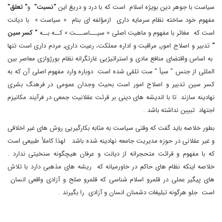
سیاست با جوهر دین بویژه اسلام است که با درد و دریغ این
"نسبت"
و
" تعلق"
مفهوم خود ساخته نظام سرمایه داری ازمؤلفه ای بنام « سیاست » با دیانت
است که مغائر با مفهوم و ماهیت اصلی « سیـــاســـت » کــه بــه
"
کسر سین
"
تدبیر و اصلاح امور٬ مراقبت و اداره مملکت، رعیت داری٬ مردم داری است تنها
به اساس واقتضای منافع مادی و استراتیژیی غارتگرانه نظام بورژوازی معاصر بین
المللی از جنس " سیأ " ست تلقی شده است دوباره وارد مفهوم اصلی آن که به
کسر سین تدبیر و اصلاح امور است بحیث وجدان عمومی در فرهنگ بشری
نهادینه سازند تا با اندیشه های دینی بر قرئت عقلانیت جمعی در فرآیند مکانیزم
اجتهاد تبیین نداشته باشد .
بطور خلاصه باید گفت که وقتی سیاست به مثابه بکارگیریی روش های غیر اخلاقی
و غیر عقلانی در حوزه مدیریت جامعه نهادینه شده باشد لهذا کاملأ طبیعی است
که با مفهوم و قرائت متحجرانه از دیانت و عرفان هیچگونه سنخیتی ندارد .
خلاصه اینکه نظام های حاکم در خاورمیانه که ریشه های مذهبی دارد با تلاش
های پیگیر عملی در قلمرو اسلام شناسی که قلمرو صلح و آزادی واقعی انسان
است جلو هرگونه تبلیغات دشمنان انسان و آزادی را بگیرند .