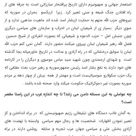
استعمار جهانی و صهیونیزم دارای تاریخ پرافتخار مبارزاتی است به جرقه های از
راه افتادن جنگ شیعه و سنی تعبیر کرد. زیرا ازیکسو بحران در سوریه که
نیروهای حزب الله متهم به حمایت ازبشار اسد شده اند ماهیت مذهبی ندارد و از
سوی دیگر بسیار ی از شیعیان لبنان در احزاب و سازمان های سیاسی دیگری
چون جنبش امل – حزب الدعوه و شیعیانی که بصورت انفرادی از شیخ حسین
فضل الله رهبر شیعیان لبنان پیروی میکنند حضور دارند. گمان نمی کنم حزب الله
لبنان با سوابق درخشانی که در راه آزادی و عدالت در تاریخ خاورمیانه بجا گذشته
است و شهدای ارجمندی چون شهید سید عباس موسوی و دیگران را در کارنامه
های خود دارند به نفع بشار اسد رئیس جمهورسوریه و رهبر حزب بعث عفلقی که
یک حزب سکولارو سوسیالیست است و مهمتر از همه بیش از چهار دهه بر مردم
سوریه بصورت غیر دموکراتیک حکومت میکند وارد صحنه شده باشند .
چه عواملی به این مسئله دامن می زنند؟ تا چه اندازه غرب در این راستا مقصر
است؟
به گمان غالب دستگاه های تبلیغاتی رژیم صهیونیستی که در براه انداختن و کژ
تعبیر نمودن اظهارات شخصیت ها و رجال مهم سیاسی وابسته با نهضت های
آزادی بخش ملی و سیاسی جهان عرب تجربه و سابقه روشنی دارند در براه