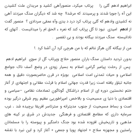
ابراهیم ادهم گلی را پرتاب میکرد، منصورآهی کشید و مریدان علت کشیدن
این آه را جویا شدند و پرسیدند که مرشدا! چه شد که دیگران سنگ میزدند آهی
نه کشیدی وادهم که گلی پرتاب کرد درد د یدی وآهِ عمقی سردادی ؟ منصور گفت
از
ادهم
امیدی نبود تا گل پرتاب کند که نعره ء الحق ام را میدانیست . آنهای که
نادانیسته سنگ میزدند بیگانه بودند و بی تقصیر .
من از بیگانه گان هرگز ننالم که با من هرچی کرد آن آشنا کرد .!
بدون تردید داستان سنگ باران منصور حلاج وپرتاب گل از سوی ابراهیم ادهم
پس از رحلت پیامبر گرامی اسلام به بسیار زودی در وضع آسف ناک جوامع
اسلامی و حیات تمدنی امت اسلامی بویژه در قرن حاضربصورت دقیق و همه
جانبه تبلؤر یافته است زیرا قدرت جهانی اسلام با قرئت عقلانی و اجتهادی از آغاز
ختم نخستین دوره ای از اسلام دراشکال گوناگونِ تصادمات نظامی –سیاسی و
اقتصادی با دنیا ی مسیحیت و بالاخص امپراطوریی عظیم روم شرقی درگیر بوده
است و بساط مسیحیت از جنوب مدیترانه و سترتاسر افریقا برچیده شد ، غرب
سرمایه داری که مطامع اقتصادی و فرهنگی جدیدش در شرق بر کینه های
مذهبی و تاریخیش افزوده شده بود جنگ دامنگیر و پیوسته را با مسلمانان
راستین و مجهزبه سلاح « اجتهاد پویا و جمعی » آغاز کرد و این نبرد با نقشه