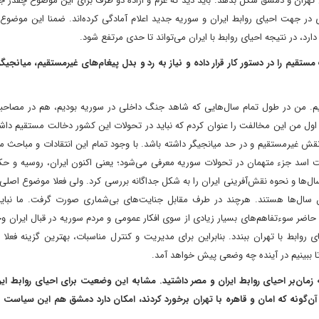
تهران و دمشق شکل بدهد. باید دید که عزم و اراده دو طرف برای این موضوع چقدر 
ی در جهت احیای روابط ایران و سوریه جدید اعلام آمادگی کرده‌اند. ضمنا این موضوع
، در نتیجه احیای روابط با ایران می‌تواند تا حدی مرتفع شود.
ستقیم را در دستور کار قرار داده و نیاز به رد و بدل پیغام‌های غیرمستقیم، میانجیگ
یم. من در طول تمام سال‌هایی که شاهد جنگ داخلی در سوریه بودیم، هم در مصاحبه
 اول من این مخالفت را عنوان کردم که نباید در تحولات این کشور دخالت مستقیم داش
۲۰ و ۲۰۱۲ سوریه، ایران باید یک نقش غیرمستقیم و در حد میانجیگر داشته باشد. با وجود تمام این انتقادات و مبا
ت اسد جزء متهمان در تحولات سوریه معرفی می‌شود؛ یعنی اکنون ایران، روسیه و ح
سال‌ها و نحوه نقش‌آفرینی ایران را به شکل جداگانه بررسی کرد. ولی فعلا موضوع اصل
سال‌ها هستند. هرچند در طرف مقابل جنایت‌های بی‌شماری صورت گرفت. ما نباید
اضر سوءتفاهم‌های بسیار زیادی از سوی افکار عمومی و مردم سوریه در قبال ایران وج
ط با تهران ببندد. بنابراین برای مدیریت و کنترل مناسبات، بهترین گزینه فعلا اس
ا ببینیم در آینده چه وضعی پیش خواهد آمد.
مان‌بر احیای روابط ایران و مصر داشتید. مشابه این وضعیت برای احیای روابط ایر
آن‌گونه که امان و قاهره با تهران برخورد کردند، امکان دارد دمشق هم این سیاست 