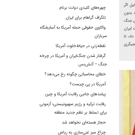
یل اگر
چهره‌های کلیدی دولت برنام
د بدون
تلگراف گراهام برای ایران
ای جنگ
واکاوی حقوقی حمله آمریکا به آسایشگاه
 ایران
سربازان
اد، تا
نجیگری
نقطه‌زنی در حیاط‌خلوت آمریکا
گرفتار شدن جنگ‌ایران و آمریکا در چرخه
جنگ – آتش‌بس
خطای محاسباتی چگونه رخ می‌دهد؟
آمریکا در پی چیست؟
پیامدهای جانبی رقابت آمریکا و چین
رقابت ترکیه و رژیم صهیونیستی؛ آزمونی
برای تسلط بر نظم جدید منطقه
حجاز هسته‌ای نخواهد شد
چراغ سبز غنی‌سازی به ریاض