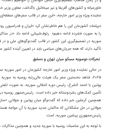
و در زمان مناسب تصمیم‌گیری خاص خودمان را خواهیم داشت». رئو
خاورمیانه و کشورهای آفریقا و نیز میخائیل باگدانف، معاون وزیر خا
نماینده ویژه وزیر امور خارجه، «این سفر در قالب سفرهای منطقه‌ای
دیپلمات کشورمان این را هم خاطرنشان کرد «ایران و فدراسیون روسی
را به صورت فشرده ادامه دهیم». رئوف‌شیبانی ادامه داد «در مذا
تأکید دارند که همه جریان‌های سیاسی باید در تعیین آینده کشور س
تحرکات دوسویه مسکو میان تهران و دمشق
۲۰۲۵، شاهد نخستین سفر یک هیئت عالی‌رتبه روسیه به سوریه ا
پوتین با احمد الشرع، رئیس دوره انتقالی سوریه، به صورت تلفنی
تأمین کمک‌های بشردوستانه خبر داده است. رئیس‌جمهور روسیه در
همچنین کرملین خبر داده که گفت‌وگو میان پوتین و جولانی «سازند
جولانی در حل مشکلاتی که حاکمان جدید سوریه با آن مواجه هستن
رئیس‌جمهوری پیشین سوریه، است.
با توجه به این مناسبات روسیه با سوریه جدید و همچنین مذاکرات مق