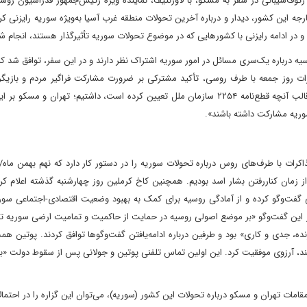
ف‌شیبانی در سفر به مسکو، با لاورنتیف، نماینده ویژه رئیس‌جمهور فدراسیون روسیه
رجه این کشور، دیدار و درباره آخرین تحولات منطقه غرب آسیا به‌ویژه سوریه رایزنی کرد
 و در ادامه رایزنی با کشورهایی که در موضوع تحولات سوریه تأثیرگذار هستند، انجام ش
ه درباره یک‌سری مسائل در امور سوریه اشتراک نظر دارند و در این سفر، توافق شد که 
کرات روز جمعه با طرف روسی، تأکید مشترکی بر ضرورت مشارکت فراگیر مردم و بازیگ
سوریه در تصمیم‌گیری این کشور در قالب گفت‌وگوهای ملی و در قالب آنچه قطع‌نامه ۲۲۵۴ سازمان ملل تعیین کرده است، داشتیم؛ تهران
وریه مشارکت داشته باشند».
ز زمان کنار‌رفتن بشار اسد بودیم. همچنین کاخ کرملین روز چهارشنبه گذشته اعلام کرد
 گفت‌وگو کرده و از آمادگی روسیه برای کمک به بهبود وضعیت اقتصادی-اجتماعی سوری
 این گفت‌وگو «بر موضع اصولی روسیه در حمایت از حاکمیت و تمامیت ارضی سوریه تأک
ه، جدی و کاری» بود و طرفین درباره ادامه‌یافتن گفت‌وگوها توافق کردند. پوتین هم
د، آرزوی موفقیت کرد. این اولین تماس تلفنی پوتین و جولانی پس از سقوط دولت «بش
امات تهران و مسکو درباره تحولات این کشور (سوریه)، می‌توان این گزاره را در احتمال