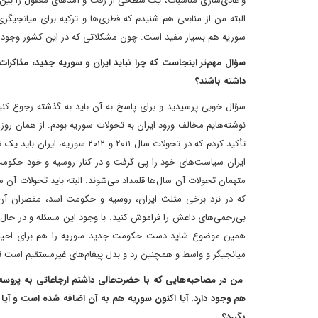
و عادی‌سازی مناسبات، یک سطحی از رفت و آمدهای معقول را بین 
البته من از منابعی هم شنیدم که قطری‌ها و ترکیه برای میانجیگر
سوریه هم بسیار مفید است. چون مشکلاتی که در این کشور وجود دارد
سؤال مهم‌تر اینجاست که چرا نباید ایران و سوریه جدید، مذاکرات م
داشته باشند؟
سؤال خوبی پرسیدید و برای پاسخ به آن باید به گذشته رجوع کن
نوشته‌هایم مخالف ورود ایران به تحولات سوریه بودم. از همان روز
تأکید کردم که در تحولات سال ۱۱
ایران سیاست‌های خود را پی گرفت و در کنار روسیه و خود حکوم
متهمان تحولات آن سال‌ها قلمداد می‌شوند. البته باید تحولات آن 
که در نزد برخی مثلث ایران، روسیه و حکومت اسد، مقصران آن 
بی‌رحمی‌های داعش را فراموش کنید. با وجود این مسئله و در حال ح
همین موضوع شاید دست حکومت جدید سوریه را هم برای احیای رواب
میانجیگر و واسط و همچنین رد و بدل پیغام‌های غیرمستقیم است ت
من در مصاحبه‌هایی که با حضرت‌عالی داشتم ارجاعاتی به پروسه ز
هم وجود دارد. آیا اکنون سوریه هم به آن اضافه شده است و آیا 
بگیرد؟