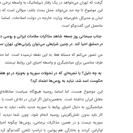
گرفت که تهران می‌خواهد در یک رفتار دیپلماتیک به واسطه برخی میان
این موضوع تا چه حد می‌تواند محل بحث باشد، سؤالی است که پ
لبنان و مدیر‌کل خاورمیانه‌ وزارت خارجه در دولت اصلاحات، اساسا 
ماحصل این گفت‌وگو است.
جناب سبحانی روز جمعه شاهد مذاکرات مقامات ایرانی و روسی درب
در دمشق احیا کند. در چنین شرایطی می‌توان رایزنی‌های تهران-مس
من تصور می‌کنم که مسئله فعلا به این نقطه نرسیده است. اما حت
طرف مناسبی برای میانجیگری و واسطه احیای این روابط نیستند.
به چه دلیل؟ با تجربه‌ای که در تحولات سوریه و به‌ویژه در دو هف
حکومت اسد شد، نباید به روس‌ها اعتماد کرد؟
این موضوع هست، اما اساسا روسیه هیچ‌گاه سیاست صادقانه‌ا
مقابل ایران نداشته است. به‌همین‌دلیل اگر ایران در تلاش است با پ
میانجیگری به دنبال احیای روابط با سوریه جدید باشد، نباید به 
کار باید بدون نقش‌آفرینی روسیه انجام شود، چون شما دیدید ک
سوریه نیست و در همین مذاکرات برجامی، روس‌ها چگونه احیا
اوکراین کردند و به‌تازگی هم پوتین با ترامپ تلفنی گفت‌وگو کرده