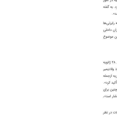
 در امور
. به گفته
د».
رایزنی‌ها
ران داخلی
 و مسکو بر این موضوع
در حالی نماینده ویژه وزیر امور خارجه کشورمان در امور سوریه مذاکرات با طرف‌های روس درباره تحولات سوریه را در دستور کار دارد که نهم بهمن ماه/ ۲۸ ژانویه
 ولادیمیر
ه از‌جمله
ید کرد».
چنین برای
ار اسد»،
ات در نظر