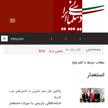
Toggle
vigation
صفحه نخست
درباره ما
عضویت
پیوند ها
ENGLISH
صفحه‌اصلی
کلید واژه ها
تماس با ما
RSS
مطالب مرتبط با کلید واژه
استعمار
واکاوی علل سفر مکرون به کشورهای غرب
آفریقا
خداحافظی پاریس با میراث استعمار