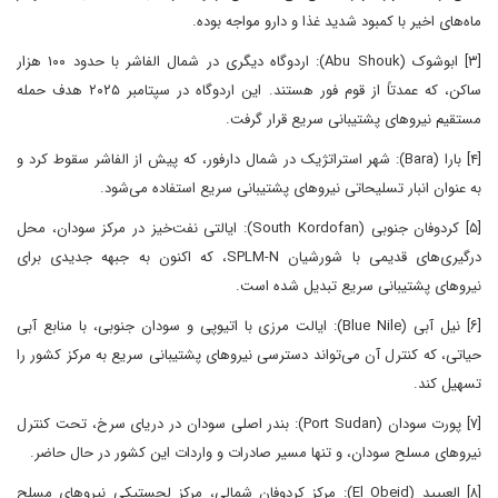
ماه‌های اخیر با کمبود شدید غذا و دارو مواجه بوده.
[۳] ابوشوک (Abu Shouk): اردوگاه دیگری در شمال الفاشر با حدود ۱۰۰ هزار
ساکن، که عمدتاً از قوم فور هستند. این اردوگاه در سپتامبر ۲۰۲۵ هدف حمله
مستقیم نیروهای پشتیبانی سریع قرار گرفت.
[۴] بارا (Bara): شهر استراتژیک در شمال دارفور، که پیش از الفاشر سقوط کرد و
به عنوان انبار تسلیحاتی نیروهای پشتیبانی سریع استفاده می‌شود.
[۵] کردوفان جنوبی (South Kordofan): ایالتی نفت‌خیز در مرکز سودان، محل
درگیری‌های قدیمی با شورشیان SPLM-N، که اکنون به جبهه جدیدی برای
نیروهای پشتیبانی سریع تبدیل شده است.
[۶] نیل آبی (Blue Nile): ایالت مرزی با اتیوپی و سودان جنوبی، با منابع آبی
حیاتی، که کنترل آن می‌تواند دسترسی نیروهای پشتیبانی سریع به مرکز کشور را
تسهیل کند.
[۷] پورت سودان (Port Sudan): بندر اصلی سودان در دریای سرخ، تحت کنترل
نیروهای مسلح سودان، و تنها مسیر صادرات و واردات این کشور در حال حاضر.
[۸] العبیید (El Obeid): مرکز کردوفان شمالی، مرکز لجستیکی نیروهای مسلح