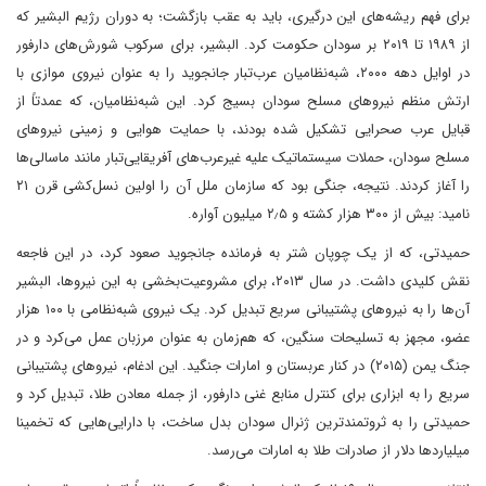
برای فهم ریشه‌های این درگیری، باید به عقب بازگشت؛ به دوران رژیم البشیر که
از ۱۹۸۹ تا ۲۰۱۹ بر سودان حکومت کرد. البشیر، برای سرکوب شورش‌های دارفور
در اوایل دهه ۲۰۰۰، شبه‌نظامیان عرب‌تبار جانجوید را به عنوان نیروی موازی با
ارتش منظم نیروهای مسلح سودان بسیج کرد. این شبه‌نظامیان، که عمدتاً از
قبایل عرب صحرایی تشکیل شده بودند، با حمایت هوایی و زمینی نیروهای
مسلح سودان، حملات سیستماتیک علیه غیرعرب‌های آفریقایی‌تبار مانند ماسالی‌ها
را آغاز کردند. نتیجه، جنگی بود که سازمان ملل آن را اولین نسل‌کشی قرن ۲۱
نامید: بیش از ۳۰۰ هزار کشته و ۲٫۵ میلیون آواره.
حمیدتی، که از یک چوپان شتر به فرمانده جانجوید صعود کرد، در این فاجعه
نقش کلیدی داشت. در سال ۲۰۱۳، برای مشروعیت‌بخشی به این نیروها، البشیر
آن‌ها را به نیروهای پشتیبانی سریع تبدیل کرد. یک نیروی شبه‌نظامی با ۱۰۰ هزار
عضو، مجهز به تسلیحات سنگین، که هم‌زمان به عنوان مرزبان عمل می‌کرد و در
جنگ یمن (۲۰۱۵) در کنار عربستان و امارات جنگید. این ادغام، نیروهای پشتیبانی
سریع را به ابزاری برای کنترل منابع غنی دارفور، از جمله معادن طلا، تبدیل کرد و
حمیدتی را به ثروتمندترین ژنرال سودان بدل ساخت، با دارایی‌هایی که تخمینا
میلیاردها دلار از صادرات طلا به امارات می‌رسد.