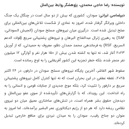
نویسنده: رضا حاجی محمدی، پژوهشگر روابط بین‌الملل
دیپلماسی ایرانی:
سودان، کشوری که بیش از دو سال است در چنگال یک جنگ
داخلی ویرانگر گرفتار شده، امروز به نمادی از شکست تلاش‌های بین‌المللی برای
صلح تبدیل شده است. درگیری میان نیروهای مسلح سودان (الجیش السودانی،
SAF) به رهبری ژنرال عبدالفتاح البرهان و نیروهای پشتیبانی سریع (قوات الدعم
السریع، RSF) به فرماندهی محمد حمدان دقلو، معروف به حمیدتی، که از آوریل
۲۰۲۳ آغاز شد، نه تنها به کشته شدن بیش از ۱۵۰ هزار نفر و آوارگی ۱۲ میلیون
نفر منجر شده، بلکه خطر تجزیه این کشور آفریقایی را به اوج رسانده است.
سقوط شهر الفاشر، آخرین پایگاه نیروهای مسلح سودان در دارفور، در ۲۶ اکتبر
۲۰۲۵، نقطه عطفی در این بحران است که نه تنها کنترل کامل نیروهای پشتیبانی
سریع بر دارفور را تثبیت کرد، بلکه موج جدیدی از جنایات قومی و انسانی را به
راه انداخت. این رویداد، که با گزارش‌های تأییدشده از سوی عفو بین‌الملل و
دیده‌بان حقوق بشر همراه است، در تنش‌های ساختاری عمیق میان دو نیروی
نظامی ریشه دارد که هر دو از رژیم دیکتاتوری عمر البشیر برآمده‌اند، اما امروز به
عنوان دو جناح رقیب، سودان را به میدان نبردی برای منافع خارجی تبدیل
کرده‌اند.