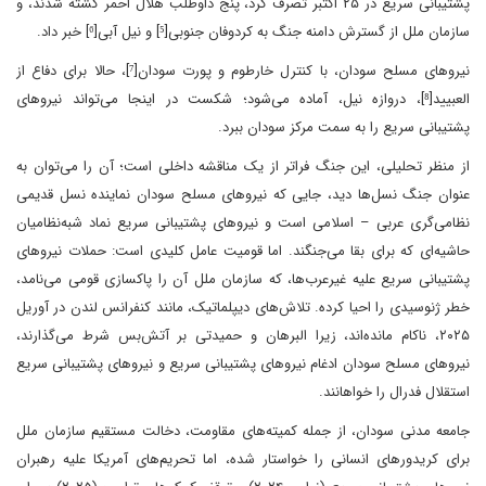
پشتیبانی سریع در ۲۵ اکتبر تصرف کرد، پنج داوطلب هلال احمر کشته شدند، و
سازمان ملل از گسترش دامنه جنگ به کردوفان جنوبی[⁵] و نیل آبی[⁶] خبر داد.
نیروهای مسلح سودان، با کنترل خارطوم و پورت سودان[⁷]، حالا برای دفاع از
العبیید[⁸]، دروازه نیل، آماده می‌شود؛ شکست در اینجا می‌تواند نیروهای
پشتیبانی سریع را به سمت مرکز سودان ببرد.
از منظر تحلیلی، این جنگ فراتر از یک مناقشه داخلی است؛ آن را می‌توان به
عنوان جنگ نسل‌ها دید، جایی که نیروهای مسلح سودان نماینده نسل قدیمی
نظامی‌گری عربی – اسلامی است و نیروهای پشتیبانی سریع نماد شبه‌نظامیان
حاشیه‌ای که برای بقا می‌جنگند. اما قومیت عامل کلیدی است: حملات نیروهای
پشتیبانی سریع علیه غیرعرب‌ها، که سازمان ملل آن را پاکسازی قومی می‌نامد،
خطر ژنوسیدی را احیا کرده. تلاش‌های دیپلماتیک، مانند کنفرانس لندن در آوریل
۲۰۲۵، ناکام مانده‌اند، زیرا البرهان و حمیدتی بر آتش‌بس شرط می‌گذارند،
نیروهای مسلح سودان ادغام نیروهای پشتیبانی سریع و نیروهای پشتیبانی سریع
استقلال فدرال را خواهانند.
جامعه مدنی سودان، از جمله کمیته‌های مقاومت، دخالت مستقیم سازمان ملل
برای کریدورهای انسانی را خواستار شده، اما تحریم‌های آمریکا علیه رهبران