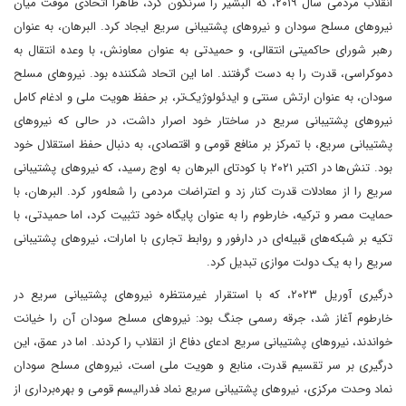
انقلاب مردمی سال ۲۰۱۹، که البشیر را سرنگون کرد، ظاهراً اتحادی موقت میان
نیروهای مسلح سودان و نیروهای پشتیبانی سریع ایجاد کرد. البرهان، به عنوان
رهبر شورای حاکمیتی انتقالی، و حمیدتی به عنوان معاونش، با وعده انتقال به
دموکراسی، قدرت را به دست گرفتند. اما این اتحاد شکننده بود. نیروهای مسلح
سودان، به عنوان ارتش سنتی و ایدئولوژیک‌تر، بر حفظ هویت ملی و ادغام کامل
نیروهای پشتیبانی سریع در ساختار خود اصرار داشت، در حالی که نیروهای
پشتیبانی سریع، با تمرکز بر منافع قومی و اقتصادی، به دنبال حفظ استقلال خود
بود. تنش‌ها در اکتبر ۲۰۲۱ با کودتای البرهان به اوج رسید، که نیروهای پشتیبانی
سریع را از معادلات قدرت کنار زد و اعتراضات مردمی را شعله‌ور کرد. البرهان، با
حمایت مصر و ترکیه، خارطوم را به عنوان پایگاه خود تثبیت کرد، اما حمیدتی، با
تکیه بر شبکه‌های قبیله‌ای در دارفور و روابط تجاری با امارات، نیروهای پشتیبانی
سریع را به یک دولت موازی تبدیل کرد.
درگیری آوریل ۲۰۲۳، که با استقرار غیرمنتظره نیروهای پشتیبانی سریع در
خارطوم آغاز شد، جرقه رسمی جنگ بود: نیروهای مسلح سودان آن را خیانت
خواندند، نیروهای پشتیبانی سریع ادعای دفاع از انقلاب را کردند. اما در عمق، این
درگیری بر سر تقسیم قدرت، منابع و هویت ملی است، نیروهای مسلح سودان
نماد وحدت مرکزی، نیروهای پشتیبانی سریع نماد فدرالیسم قومی و بهره‌برداری از