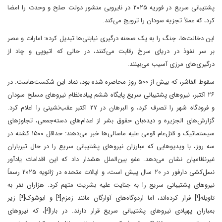
پشتیبانی سریع در فوریه ۲۰۲۵ در نایروبی منشور دولت صلح و وحدت را امضا
کرد، که عملاً تجزیه سودان را ترویج می‌کند.
این دخالت‌ها، جنگ را به یک صحنه درگیری نیابتی‌ها تبدیل کرده: امارات و مصر
بر سر نفوذ در دریای سرخ رقابت می‌کنند، در حالی که اتیوپی و چاد از
درگیری‌های مرزی آسیب می‌بینند.
سقوط الفاشر، که بیش از ۵۰۰ روز محاصره شده بود، نماد این شکست‌هاست. در
۲۶ اکتبر، نیروهای پشتیبانی سریع پایگاه ششم پیاده‌نظام نیروهای مسلح سودان
و فرودگاه شهر را تصرف کرد، و البرهان در ۲۷ اکتبر عقب‌نشینی را اعلام کرد.
گزارش‌های الجزیره و دیده‌بان حقوق بشر از اعدام‌های دسته‌جمعی، تجاوزهای
سیستماتیک و قتل‌عام قومی علیه ماسالی‌ها خبر می‌دهند: حداقل ۱۵۰۰ کشته در
سه روز، با ویدیوهایی که مبارزان نیروهای پشتیبانی سریع را در حال تیرباران
غیرنظامیان نشان می‌دهد. عفو بین‌الملل هشدار داد که این اقدامات یادآور
نسل‌کشی دارفور در ۲۰ سال پیش است، و ایالات متحده در ژانویه ۲۰۲۵ رسماً
نیروهای پشتیبانی سریع را به جنایت علیه بشریت متهم کرد. هزاران نفر به
تاویله[¹] فرار کرده‌اند، اما اردوگاه‌های آوارگان مانند زمزم[²] و ابوشوک[³] زیر
بمباران پهپادی نیروهای پشتیبانی سریع قرار دارند. در بارا[⁴]، که نیروهای