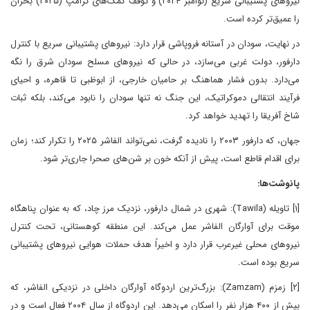
نیروهای پشتیبانی سریع (نوامبر ۲۰۲۴) و توقف کمک‌های ترامپ (۲۰۲۵) بحران
را عمیق‌تر کرده است.
در نهایت، سودان در آستانه فروپاشی قرار دارد: نیروهای پشتیبانی سریع با کنترل
دارفور، دولت غربی می‌سازد، در حالی که نیروهای مسلح سودان شرق را نگه
می‌دارد. بدون فشار هماهنگ بر حامیان خارجی، از ابوظبی تا قاهره، و احیای
فرآیند انتقالی دموکراتیک، این جنگ نه تنها سودان را نابود می‌کند، بلکه ثبات
شاخ آفریقا را تهدید خواهد کرد.
جهان، که دارفور ۲۰۰۳ را نادیده گرفت، نمی‌تواند الفاشر ۲۰۲۵ را تکرار کند؛ زمان
برای اقدام قاطع است، پیش از آنکه خون بر شن‌های صحرا جاری‌تر شود.
پانوشت‌ها:
[۱] تاویله (Tawila): شهری در شمال دارفور، نزدیک مرز چاد، که به عنوان پناهگاه
موقت برای آوارگان الفاشر عمل می‌کند. این منطقه کوهستانی، تحت کنترل
نیروهای محلی غیرعرب قرار دارد و اخیراً هدف حملات هوایی نیروهای پشتیبانی
سریع بوده است.
[۲] زمزم (Zamzam): بزرگ‌ترین اردوگاه آوارگان داخلی در نزدیکی الفاشر، که
بیش از ۴۰۰ هزار نفر را اسکان می‌دهد. این اردوگاه از سال ۲۰۰۴ فعال است و در