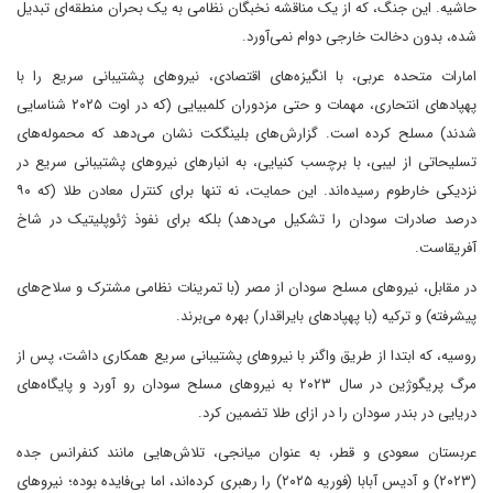
حاشیه. این جنگ، که از یک مناقشه نخبگان نظامی به یک بحران منطقه‌ای تبدیل
شده، بدون دخالت خارجی دوام نمی‌آورد.
امارات متحده عربی، با انگیزه‌های اقتصادی، نیروهای پشتیبانی سریع را با
پهپادهای انتحاری، مهمات و حتی مزدوران کلمبیایی (که در اوت ۲۰۲۵ شناسایی
شدند) مسلح کرده است. گزارش‌های بلینگکت نشان می‌دهد که محموله‌های
تسلیحاتی از لیبی، با برچسب کنیایی، به انبارهای نیروهای پشتیبانی سریع در
نزدیکی خارطوم رسیده‌اند. این حمایت، نه تنها برای کنترل معادن طلا (که ۹۰
درصد صادرات سودان را تشکیل می‌دهد) بلکه برای نفوذ ژئوپلیتیک در شاخ
آفریقاست.
در مقابل، نیروهای مسلح سودان از مصر (با تمرینات نظامی مشترک و سلاح‌های
پیشرفته) و ترکیه (با پهپادهای بایراقدار) بهره می‌برند.
روسیه، که ابتدا از طریق واگنر با نیروهای پشتیبانی سریع همکاری داشت، پس از
مرگ پریگوژین در سال ۲۰۲۳ به نیروهای مسلح سودان رو آورد و پایگاه‌های
دریایی در بندر سودان را در ازای طلا تضمین کرد.
عربستان سعودی و قطر، به عنوان میانجی، تلاش‌هایی مانند کنفرانس جده
(۲۰۲۳) و آدیس آبابا (فوریه ۲۰۲۵) را رهبری کرده‌اند، اما بی‌فایده بوده؛ نیروهای