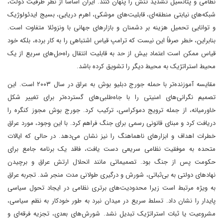
نظامی و پتانسیل تشدید تنش را پنهان کنند. ایران اساساً از نظر ظرفیت دولت،
شبکه‌های نیابتی منطقه‌ای، قابلیت‌های موشکی، اهرم دریایی، بسیج ایدئولوژیک
و توانایی تحمیل هزینه بر دشمنان و بازارهای جهانی با ونزوئلا متفاوت است.
بنابراین، خطر صرفاً این نیست که ترامپ قیاس اشتباهی را به کار برده، بلکه خود
قیاس ممکن است اعتماد بیش از حد به قابلیت انتقال راه‌حل‌های سریع از یک
محیط استراتژیک به محیط دیگر را تشویق کرده باشد.
مقایسه آموزنده‌تر با حمله جورج دبلیو بوش به عراق در سال ۲۰۰۳ است. این
تصمیم نگرانی‌های امنیتی را با جاه‌طلبی‌های گسترده‌تر برای تغییر شکل
خاورمیانه، از جمله ترویج دموکراسی، ترکیب کرد. جورج بوش مجوز کنگره را
دریافت کرد و مبنای قانونی رسمی برای جنگ فراهم کرد. با این وجود، مورد عراق
خطرات اهداف و ابزارهای ناهماهنگ را نیز نشان می‌دهد. در حالی که ایالات
متحده به موفقیت نظامی سریعی دست یافت، فاقد یک برنامه جامع برای
حکومت پس از جنگ بود. تصمیماتی مانند انحلال ارتش عراق و برچیدن
نهادهای دولتی به بی‌ثباتی، شورش و درگیری طولانی مدت منجر شد. تجربه عراق
به ویژه مرتبط است زیرا محدودیت‌های برتری نظامی در ایجاد تحول سیاسی
پایدار را نشان داد. تسلط سریع در میدان نبرد به طور خودکار به نظم سیاسی،
مشروعیت یا ثبات استراتژیک تبدیل نشد. شورش‌های بعدی، تجزیه فرقه‌ای و