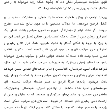
ظهور خشونت غیرمتمرکز نشان داد که چگونه حذف رژیم می‌تواند به راحتی
خلاهای قدرت و پویایی‌های تشدید ناخواسته ایجاد کند.
رویکرد ترامپ در روش متفاوت است، قدرت هوایی و مشارکت محدود را بر
اشغال ترجیح می‌دهد، اما سوالات مشابهی را در مورد نتایج بلندمدت مطرح
می‌کند. اگر هدف فراتر از بازدارندگی فوری به تحول سیاسی باشد، فقدان یک
استراتژی روشن پس از جنگ به یک آسیب‌پذیری حیاتی تبدیل می‌شود. این امر
به ویژه با توجه به اتکای آشکار به قدرت هوایی، هدف قرار دادن رهبری و
استراتژی‌های سرکوب قهری در مورد ایران، قابل توجه است. دکترین نظامی
مدرن اغلب وعده داده است که حملات هوایی دقیق و سرکوب رهبری می‌تواند
بدون جنگ‌های زمینی پرهزینه به فروپاشی سیاسی منجر شود. با این حال،
شواهد عراق، لیبی، صربستان، افغانستان و سایر صحنه‌های نظامی نشان می‌دهد
که قدرت هوایی به‌تنهایی به ‌ندرت تحول سیاسی قاطع یا شکست پایدار رژیم
باعث می‌شود. رژیم‌ها صرفاً افرادی در صدر سلسله مراتب نیستند؛ آنها
سیستم‌هایی تعبیه شده متشکل از نهادهای امنیتی، شبکه‌های ایدئولوژیک،
ساختارهای حمایتی و سازمان‌های سرکوبگری هستند که به سازگاری پس از
ازدست دادن رهبری قادر هستند. در نتیجه، استراتژی‌های سرکوب ممکن است
رژیم‌ها را به طور موقت تضعیف یا مختل کنند، بدون اینکه لزوماً نظم سیاسی