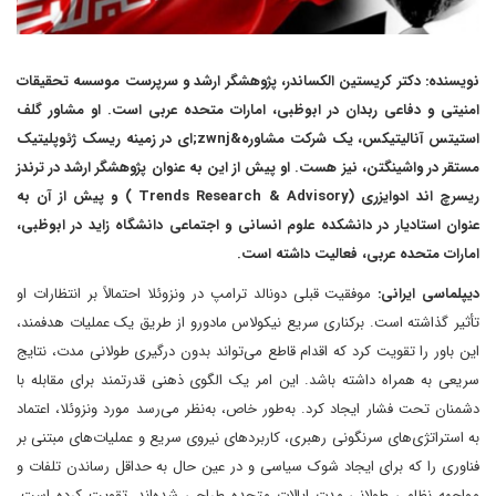
نویسنده: دکتر کریستین الکساندر، پژوهشگر ارشد و سرپرست موسسه تحقیقات
امنیتی و دفاعی ربدان در ابوظبی، امارات متحده عربی است. او مشاور گلف
استیتس آنالیتیکس، یک شرکت مشاوره&zwnj;ای در زمینه ریسک ژئوپلیتیک
مستقر در واشینگتن، نیز هست. او پیش از این به عنوان پژوهشگر ارشد در ترندز
ریسرچ اند ادوایزری (Trends Research & Advisory ) و پیش از آن به
عنوان استادیار در دانشکده علوم انسانی و اجتماعی دانشگاه زاید در ابوظبی،
امارات متحده عربی، فعالیت داشته است.
دیپلماسی ایرانی:
موفقیت قبلی دونالد ترامپ در ونزوئلا احتمالاً بر انتظارات او
تأثیر گذاشته است. برکناری سریع نیکولاس مادورو از طریق یک عملیات هدفمند،
این باور را تقویت کرد که اقدام قاطع می‌تواند بدون درگیری طولانی مدت، نتایج
سریعی به همراه داشته باشد. این امر یک الگوی ذهنی قدرتمند برای مقابله با
دشمنان تحت فشار ایجاد کرد. به‌طور خاص، به‌نظر می‌رسد مورد ونزوئلا، اعتماد
به استراتژی‌های سرنگونی رهبری، کاربردهای نیروی سریع و عملیات‌های مبتنی بر
فناوری را که برای ایجاد شوک سیاسی و در عین حال به حداقل رساندن تلفات و
مواجهه نظامی طولانی مدت ایالات متحده طراحی شده‌اند، تقویت کرده است.