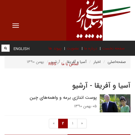
Toggle
vigation
صفحه نخست
درباره ما
عضویت
پیوند ها
ENGLISH
صفحه‌اصلی
اخبار
آسیا و آفریقا
آرشیو
بهمن ۱۳۹۰
تماس با ما
RSS
آسیا و آفریقا - آرشیو
پوست اندازی برمه و واهمه‌های چین
۰۵ بهمن ۱۳۹۰
»
2
1
«