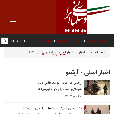
Toggle
vigation
صفحه نخست
درباره ما
عضویت
پیوند ها
ENGLISH
صفحه‌اصلی
اخبار
اخبار اصلی
آرشیو
دی ۱۴۰۳
تماس با ما
RSS
اخبار اصلی - آرشیو
رژیمی که حرص توسعه‌طلبی دارد
هیولای اسرائیل در خاورمیانه
۳۰ دی ۱۴۰۳
دغدغه‌های امنیتی محاسبات را تعیین می‌کنند