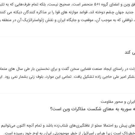
اینکه مذاکرات فقط به باشگاه توافق وین و اعضای گروه ۱+۵ منحصر است، صحیح نیست، بلکه تمام طرف‌هایی 
جدید جهان چشم دوخته اند، قواعد موازنه های قوا را بر مذاکره کنندگان دیکته می کنند 
ت، توافقی که به موجب آن، موقعیت و جایگاه ایران و نقش ژئواستراتژیک آن در منطقه 
ی کند
ای دولت در راستای ایجاد صنعت فضایی سخن گفت و برای نخستین بار طی سال های متما
ر امیر علی حاجی زاده تشکیل یافت. تمامی این موارد، بلوف زنی بشمار نمی رود. ایرا
ایران و محور مقاومت
به سوریه به معنای شکست مذاکرات وین است؟
ای پیش رو احتمالا مملو از غافلگیری‌های شتاب‌زده باشد و تمام آنچه اکنون می‌توانیم 
خطرناک است زیرا هراس اسرائیل از خطر موجودیتی ایران به اوج خود رسیده است.