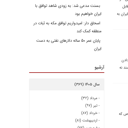
بسنت مدعی شد: به زودی شاهد توافق با
ابل
ایران خواهیم بود
ه ایران به
اسحاق دار: امیدواریم توافق مکه به ثبات در
منطقه کمک کند
پایان عمر ۵۰ ساله دلارهای نفتی به دست
ایران
دادن
آرشیو
ند نه
سال ۱۴۰۵ (۳۶۹)
-
مرداد (۳۲)
-
تیر (۹۷)
-
خرداد (۸۷)
وص که
-
اردیبهشت (۸۱)
-
فروردین (۷۲)