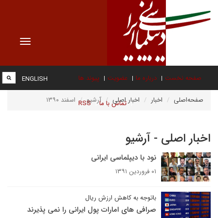
Toggle
vigation
صفحه نخست
درباره ما
عضویت
پیوند ها
ENGLISH
صفحه‌اصلی
اخبار
اخبار اصلی
آرشیو
اسفند ۱۳۹۰
تماس با ما
RSS
اخبار اصلی - آرشیو
نود با دیپلماسی ایرانی
۰۱ فروردین ۱۳۹۱
باتوجه به کاهش ارزش ریال
صرافی های امارات پول ایرانی را نمی پذیرند